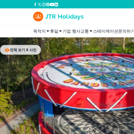
목적지
휴일
기업 행사
교통
스테이케이션
문의하
전체 보기 6 사진