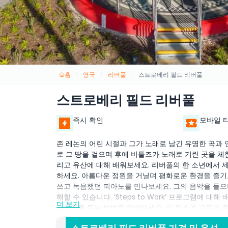
홈
영국
리버풀
스트로베리 필드 리버풀
스트로베리 필드 리버풀
즉시 확인
모바일 
존 레논의 어린 시절과 그가 노래로 남긴 유명한 곡과 
로 그 땅을 걸으며 후에 비틀즈가 노래로 기린 곳을 체험
리고 유산에 대해 배워보세요. 리버풀의 한 소년에서 
하세요. 아름다운 정원을 거닐며 평화로운 환경을 즐기고 
쓰고 녹음했던 피아노를 만나보세요. 그의 음악을 들으
해할 수 있습니다. ‘Steps to Work’ 프로그램에 
더 보기
계하도록 돕는 방법을 알아보세요. 이 장소가 교육과 
요. 이 방문은 비틀즈 팬, 음악 애호가, 그리고 존 레