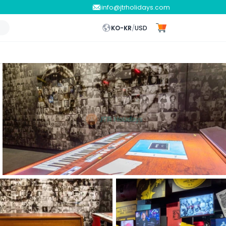
info@jtrholidays.com
KO-KR
/
USD