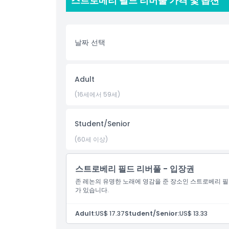
스트로베리 필드 리버풀 가격 및 옵션
지션 중 한 명의 역사, 음악, 영향력을 직접 체험해 보세
하이라이트
날짜 선택
포함 사항
Adult
아동 성인 정책
(16세에서 59세)
포함되지 않는 사항
Student/Senior
(60세 이상)
운영 시간
스트로베리 필드 리버풀 - 입장권
알아야 할 사항
존 레논의 유명한 노래에 영감을 준 장소인 스트로베리 
가 있습니다.
위치
Adult:
US$ 17.37
Student/Senior:
US$ 13.33