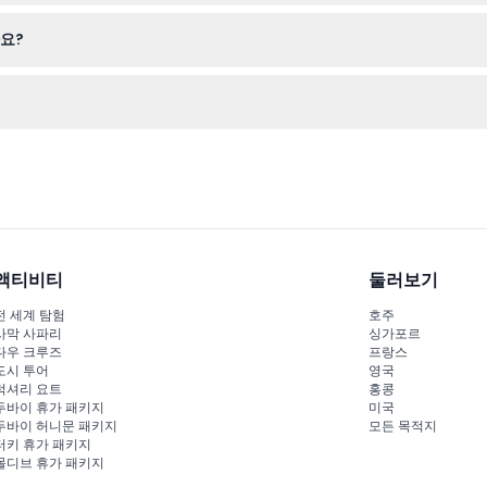
 탐험하고, '이매진' 작곡에 사용된 유명한 피아노를 볼 수 있으며, 평화
요?
 위한 편안한 신발만 챙기시면 됩니다. 특별한 장비는 필요하지 않습니다.
및 오디오 가이드를 통해 자유로운 속도로 방문을 더욱 풍부하게 즐기실 
액티비티
둘러보기
전 세계 탐험
호주
사막 사파리
싱가포르
다우 크루즈
프랑스
도시 투어
영국
럭셔리 요트
홍콩
두바이 휴가 패키지
미국
두바이 허니문 패키지
모든 목적지
터키 휴가 패키지
몰디브 휴가 패키지