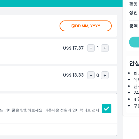
요!
활동
성인
총액
DD MM, YYYY
US$ 17.37
-
1
+
안심
최
US$ 13.33
-
0
+
예
완
2
4.
구
필드 리버풀을 탐험해보세요. 아름다운 정원과 인터랙티브 전시