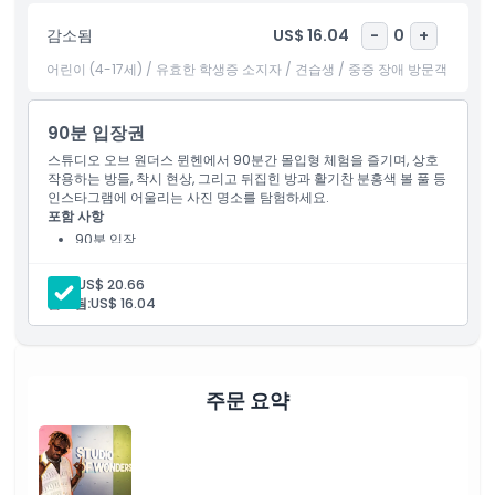
을 찾고 있다면, __Studio of Wonders__는 모든 연령대 방문객에
감소됨
US$ 16.04
-
0
+
게 잊지 못할 경험을 제공합니다.
어린이 (4-17세) / 유효한 학생증 소지자 / 견습생 / 중증 장애 방문객
하이라이트
90분 입장권
포함 사항
스튜디오 오브 원더스 뮌헨에서 90분간 몰입형 체험을 즐기며, 상호
작용하는 방들, 착시 현상, 그리고 뒤집힌 방과 활기찬 분홍색 볼 풀 등
인스타그램에 어울리는 사진 명소를 탐험하세요.
포함 사항
아동 성인 정책
90분 입장
포함되지 않는 사항
성인:
US$ 20.66
감소됨:
US$ 16.04
운영 시간
주문 요약
알아야 할 사항
위치