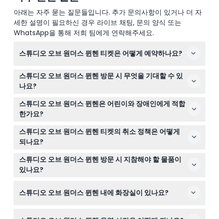
아래는 자주 묻는 질문들입니다. 추가 문의사항이 있거나 더 자
세한 설명이 필요하신 경우 라이브 채팅, 문의 양식 또는
WhatsApp을 통해 저희 팀에게 연락해주세요.
스튜디오 오브 원더스 뮌헨 티켓은 어떻게 예약하나요?
이 웹사이트에서 바로 온라인으로 쉽게 티켓을 예약할 수
스튜디오 오브 원더스 뮌헨 방문 시 무엇을 기대할 수 있
있습니다. 예약 과정 중 원하는 날짜와 시간을 선택하여 자
나요?
리를 확보하세요.
90분 동안 거꾸로 된 방, 분홍색 볼 풀, 다채로운 엔들리스
스튜디오 오브 원더스 뮌헨은 어린이와 장애인에게 적합
댄스 플로어 등 20개 이상의 몰입형 사진 세트를 탐험하며
한가요?
재미있는 경험을 기대하세요. 멋진 사진과 창의력을 발휘할
네, 모든 연령대 방문객을 환영하며, 14세 미만 어린이는 반
수 있습니다.
스튜디오 오브 원더스 뮌헨 티켓의 취소 정책은 어떻게
드시 성인 동반이 필요합니다. 엘리베이터가 있으며 대부분
되나요?
의 설치물이 무장애로 접근 가능합니다.
티켓은 환불 불가하며 취소할 수 없으므로 예약 시 날짜와
스튜디오 오브 원더스 뮌헨 방문 시 지참해야 할 물품이
시간을 신중하게 선택하세요.
있나요?
학생이나 어린이 등 할인 티켓 구매 시 유효한 신분증을 지
스튜디오 오브 원더스 뮌헨 내에 화장실이 있나요?
참하세요. 편안한 복장이 권장되며, 방문을 위한 특별 장비
는 필요 없습니다.
현장에는 화장실이 없지만 호프슈타트 쇼핑 구역 내 근처에