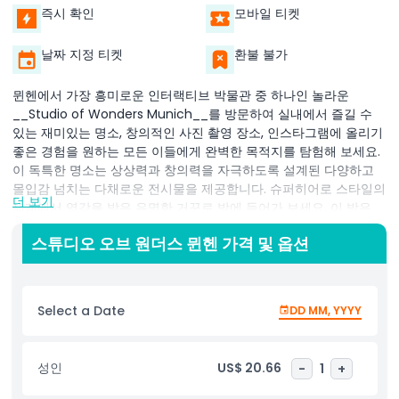
즉시 확인
모바일 티켓
날짜 지정 티켓
환불 불가
뮌헨에서 가장 흥미로운 인터랙티브 박물관 중 하나인 놀라운
__Studio of Wonders Munich__를 방문하여 실내에서 즐길 수
있는 재미있는 명소, 창의적인 사진 촬영 장소, 인스타그램에 올리기
좋은 경험을 원하는 모든 이들에게 완벽한 목적지를 탐험해 보세요.
이 독특한 명소는 상상력과 창의력을 자극하도록 설계된 다양하고
몰입감 넘치는 다채로운 전시물을 제공합니다. 슈퍼히어로 스타일의
더 보기
세계에서 영감을 받은 유명한 거꾸로 방에 들어가 보세요. 이 방은
스파이더맨의 환경과 유사하며 모든 것이 뒤집혀 있고 중력이 사라
스튜디오 오브 원더스 뮌헨 가격 및 옵션
진 것처럼 보입니다. 마음을 뒤흔드는 사진을 찍고 잊을 수 없는 추
억을 만들기에 이상적인 장소입니다. 박물관에서 가장 인기 있는 사
진 촬영 장소 중 하나인 활기찬 분홍색 볼 피트에 뛰어들어 즐거운
사진과 편안한 순간을 만끽하세요. 또한 역동적인 조명 효과가 동작
Select a Date
DD MM, YYYY
에 따라 변하는 __Endless Dancefloor__에서 움직이며 춤을 추면
매 순간이 마법 같고 독특하게 느껴집니다. 창의적인 전시를 탐험한
후에는 예술적인 전시와 맛있는 다과가 어우러진 다채로운 분위기의
성인
US$ 20.66
-
1
+
매력적인 __Wonder Café__를 방문해 보세요. 뮌헨에서 할 만한
최고의 활동, 실내 가족 친화 명소 또는 트렌디한 인스타그램 박물관