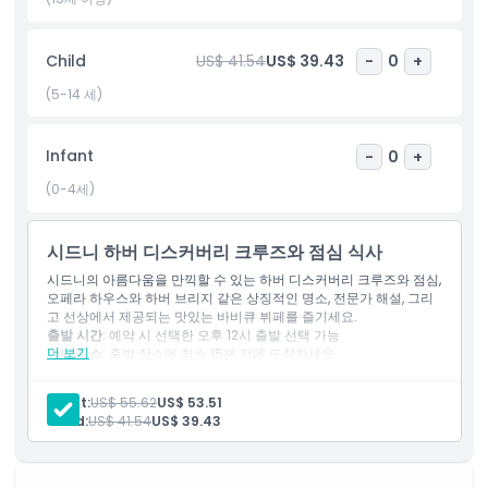
Child
US$ 41.54
US$ 39.43
-
0
+
하이라이트
(5-14 세)
포함 사항
Infant
-
0
+
(0-4세)
아동 성인 정책
시드니 하버 디스커버리 크루즈와 점심 식사
포함되지 않는 사항
시드니의 아름다움을 만끽할 수 있는 하버 디스커버리 크루즈와 점심,
오페라 하우스와 하버 브리지 같은 상징적인 명소, 전문가 해설, 그리
고 선상에서 제공되는 맛있는 바비큐 뷔페를 즐기세요.
적합하지 않은 대상
출발 시간
: 예약 시 선택한 오후 12시 출발 선택 가능
더 보기
만남 장소
: 출발 장소에 최소 15분 전에 도착하세요
중요 참고 사항
: 지각 또는 무단 불참 시 환불이 불가합니다
운영 시간
크루즈 소요 시간
:
시드니 하버
에서 2시간 15분간 진행되는 관광 크루
Adult:
US$ 55.62
US$ 53.51
즈를 즐기세요
Child:
US$ 41.54
US$ 39.43
복귀 시간
: 복귀는 대략 오후 2시 15분경이며, 선택한 일정에 따라 시
알아야 할 사항
간 변동이 있을 수 있습니다