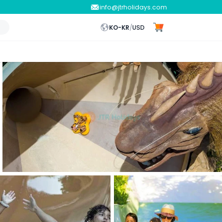
info@jtrholidays.com
KO-KR
/
USD