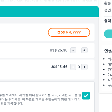
 있습니다. 어린 자녀가 있는 가족은 안전하고 신나는 모험을 위
활동
. 시암 파크 테네리페를 방문할 때는 놀라운 태국풍 디자인, 열대
성인
않습니다. 맛있는 음식과 상쾌한 음료를 하루 종일 즐길 수 있는
의 편안함과 즐거움을 위한 선베드, 락커, 기타 시설을 제공합니
총액
고의 워터 어트랙션을 하루 종일 경험할 수 있습니다. 모험을 찾
 테네리페에서 잊지 못할 하루를 위한 완벽한 목적지입니다.
DD MM, YYYY
US$ 25.38
-
1
+
안심
최
예
US$ 18.46
-
0
+
완
2
4.
구
를 보내세요! 짜릿한 워터 슬라이드를 타고, 거대한 파도를 즐
휴식을 취하세요. 이 특별한 혜택은 주민들에게 멋진 태국 테마
장권을 제공합니다.