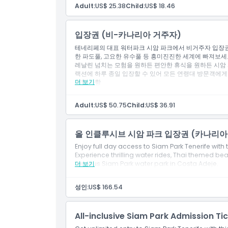
Adult:
US$ 25.38
Child:
US$ 18.46
알아야 할 사항
입장권 (비-카나리아 거주자)
위치
테네리페의 대표 워터파크 시암 파크에서 비거주자 입장권
한 파도풀, 고요한 유수풀 등 흥미진진한 세계에 빠져보세요
가는 방법
레날린 넘치는 모험을 원하든 편안한 휴식을 원하든 시암 
랙션에 하루 종일 입장할 수 있어 모든 연령대 방문객에게
더 보기
포함 사항
시암 파크 입장
교환 방법
선베드, 튜브, 구명조끼, 우산 사용
Adult:
US$ 50.75
Child:
US$ 36.91
탈의실 및 샤워 시설 이용
취소 정책
올 인클루시브 시암 파크 입장권 (카나리아
Enjoy full day access to Siam Park Tenerife with t
Experience thrilling water rides, Thai themed b
famous Siam Park water park in Costa Adeje.
더 보기
성인:
US$ 166.54
All-inclusive Siam Park Admission T