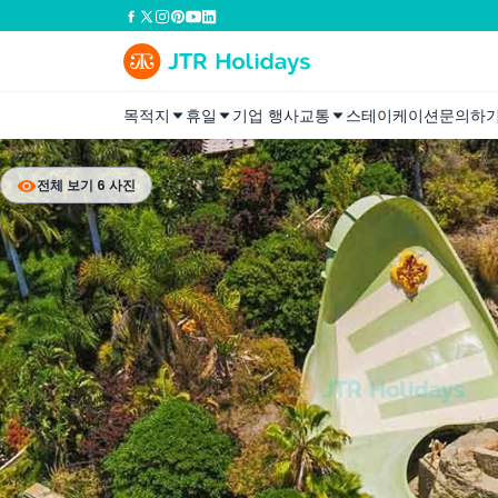
목적지
휴일
기업 행사
교통
스테이케이션
문의하
전체 보기 6 사진