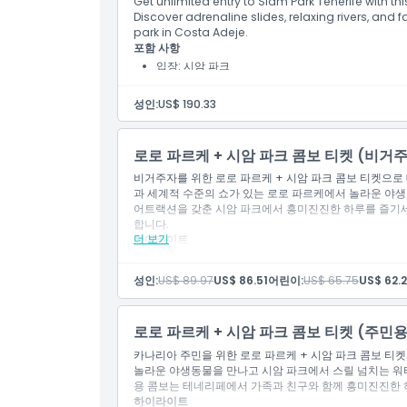
Get unlimited entry to Siam Park Tenerife with thi
Discover adrenaline slides, relaxing rivers, and 
park in Costa Adeje.
포함 사항
입장: 시암 파크
파크 내 어트랙션 빠른 입장
비치 클럽, 타이 하우스, 코코 비치, 타이 바 및 스
성인:
US$ 190.33
선라운저, 튜브, 구명조끼 및 파라솔 사용
탈의실 및 샤워 시설 이용
사물함 및 수건 이용
로로 파르케 + 시암 파크 콤보 티켓 (비거
비거주자를 위한 로로 파르케 + 시암 파크 콤보 티켓으로
과 세계적 수준의 쇼가 있는 로로 파르케에서 놀라운 야생 
어트랙션을 갖춘 시암 파크에서 흥미진진한 하루를 즐기세요
합니다.
더 보기
하이라이트
로로 파르케와 시암 파크 모두 입장
로로 파르케에서 이국적인 동물과 해양 생물 발견
성인:
US$ 89.97
US$ 86.51
어린이:
US$ 65.75
US$ 62.
시암 파크에서 짜릿한 워터 슬라이드, 파도 풀, 레이
테네리페의 두 인기 명소를 위한 하나의 콤보 티켓으
가족, 커플, 모험가에게 이상적
로로 파르케 + 시암 파크 콤보 티켓 (주민용
카나리아 주민을 위한 로로 파르케 + 시암 파크 콤보 티켓
놀라운 야생동물을 만나고 시암 파크에서 스릴 넘치는 워터
용 콤보는 테네리페에서 가족과 친구와 함께 흥미진진한 
하이라이트