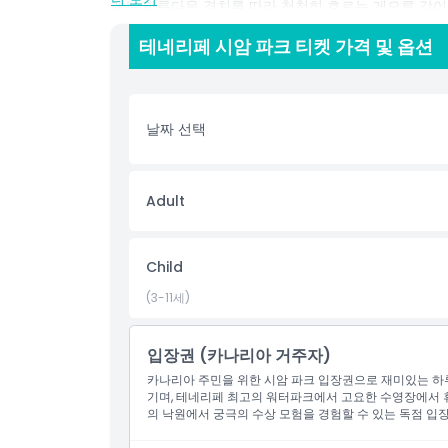
게는 아름다운 경치를 따라 천천히 흐르는 게으른 강이
한 전용 놀이 공간에서 즐거운 시간을 보낼 수 있습니다
테네리페 시암 파크 티켓 가격 및 옵션
정원, 다양한 다이닝 옵션을 탐험하지 않고는 완성되지 
레스토랑과 스낵바가 있습니다. 또한 이 공원은 방문객
다. 테네리페 시암 파크 티켓으로 카나리아 제도에서 최
든, 휴식을 원하든, 가족 즐거움을 원하든 시암 파크는
날짜 선택
하이라이트
Adult
포함 사항
Child
아동 성인 정책
(3-11세)
포함되지 않는 사항
입장권 (카나리아 거주자)
카나리아 주민을 위한 시암 파크 입장권으로 재미있는 하루
기며, 테네리페 최고의 워터파크에서 고요한 수영장에서 
운영 시간
의 낙원에서 궁극의 수상 모험을 경험할 수 있는 독점 입