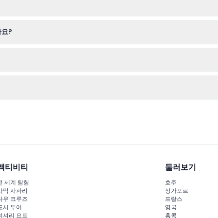
 내에 사물함과 수건 대여 서비스가 있습니다.
나요?
하니 신중히 날짜를 선택하세요.
우산, 샤워 시설이 갖춰진 탈의실 이용이 포함됩니다.
F)로 데워져 있어 편안한 수영을 즐길 수 있습니다.
액티비티
둘러보기
전 세계 탐험
호주
사막 사파리
싱가포르
다우 크루즈
프랑스
도시 투어
영국
럭셔리 요트
홍콩