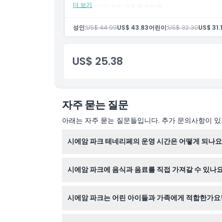
더 보기
카나리아 주민 전용 콤보 티켓
로로 파르케와 시암 파크 모두 입장 가능
로로 파르케에서 이국적인 동물, 해양 생물, 교육 전시
성인:
US$ 44.99
US$ 43.83
어린이:
US$ 32.30
US$ 31.
시암 파크에서 짜릿한 워터 슬라이드, 웨이브 풀, 가
테네리페의 가장 인기 있는 두 관광지를 탐험할 수 
US$ 25.38
자주 묻는 질문
아래는 자주 묻는 질문들입니다. 추가 문의사항이 있거
시에암 파크 테네리페의 운영 시간은 어떻게 되나요
시에암 파크는 연중 매일 오전 10시부터 오후 5시
시에암 파크에 음식과 음료를 직접 가져갈 수 있나요
공원 내에는 물과 이유식만 반입할 수 있습니다. 
시에암 파크는 어린 아이들과 가족에게 적합한가요
네, 0-2세 어린이는 무료 입장 가능하지만 18세