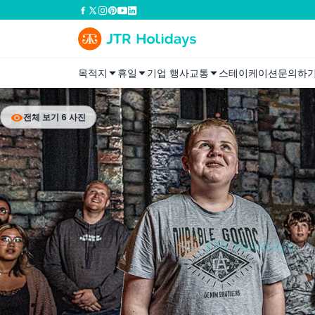
목적지
휴일
기업 행사
교통
스테이케이션
문의하
전체 보기 6 사진