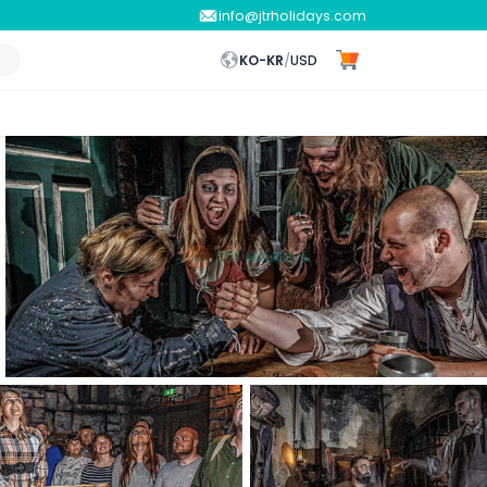
info@jtrholidays.com
KO-KR
/
USD