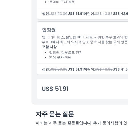
독일어 구사 직원
위치
성인:
US$ 53.06
US$ 51.91
어린이:
US$ 43.83
US$ 42.
가는 방법
입장권
취소 정책
영어 라이브 쇼, 몰입형 360° 세트, 짜릿한 특수 효과와 
부르크에서 최고의 역사적 명소 중 하나를 찾는 국제 방
포함 사항
입장권: 함부르크 던전
영어 구사 직원
성인:
US$ 53.06
US$ 51.91
어린이:
US$ 43.83
US$ 41.
US$ 51.91
자주 묻는 질문
아래는 자주 묻는 질문들입니다. 추가 문의사항이 있거