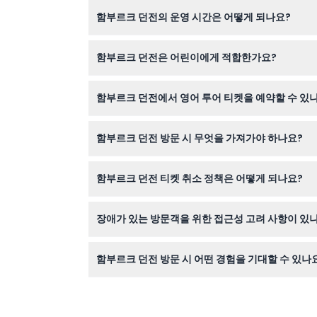
함부르크 던전의 운영 시간은 어떻게 되나요?
함부르크 던전은 일요일부터 금요일까지 오전 10시
함부르크 던전은 어린이에게 적합한가요?
예약 시 확인 바랍니다).
함부르크 던전은 10세 이상 방문객에게 적합하며, 
함부르크 던전에서 영어 투어 티켓을 예약할 수 있
권장하지 않습니다.
네, 영어 투어가 가능하며 이 웹사이트에서 예약 시
함부르크 던전 방문 시 무엇을 가져가야 하나요?
또는 환불 옵션이 제공됩니다.
짐이나 가방 보관소가 없으니 가볍게 짐을 꾸려 필
함부르크 던전 티켓 취소 정책은 어떻게 되나요?
티켓은 환불 불가이며 취소할 수 없으므로, 계획에
장애가 있는 방문객을 위한 접근성 고려 사항이 있
각 그룹당 휠체어 1대만 허용되므로 일부 접근성 
함부르크 던전 방문 시 어떤 경험을 기대할 수 있나
함부르크의 어두운 600년 역사를 공포와 유머가 