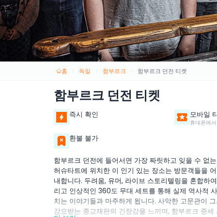
홈
독일
함부르크
함부르크 던전 티켓
함부르크 던전 티켓
즉시 확인
모바일 
휴대폰에서
환불 불가
함부르크 던전에 들어서면 가장 짜릿하고 잊을 수 없는
허슈타트에 위치한 이 인기 있는 장소는 방문객들을 
내합니다. 두려움, 유머, 라이브 스토리텔링을 혼합하여 
리고 인상적인 360도 무대 세트를 통해 실제 역사적 
치는 이야기들과 마주하게 됩니다. 사악한 고문관이 그
강요받는 종교재판의 긴장감을 느끼며, 함부르크 중세 