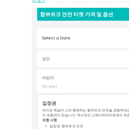
더 보기
계속되며, 그곳에서는 한자동맹과의 치열한 해적 전투가
드롭 라이드로, 죄수 탈출을 돕다가 어둠 속으로 떨어지
함부르크 던전 티켓 가격 및 옵션
방문하는 이들에게 완벽한 함부르크 던전은 함부르크의 
함부르크에서 무엇을 봐야 할지 고민 중이라면, 역사와
하이라이트
Select a Date
포함 사항
성인
아동 성인 정책
어린이
포함되지 않는 사항
(10~14세)
운영 시간
입장권
라이브 독일어 쇼와 함께하는 함부르크 던전을 경험하세요.
이 포함되어 있습니다. 역사적인 스페이허슈타트에서 전문
알아야 할 사항
포함 사항
입장권: 함부르크 던전