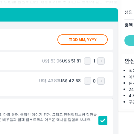
 눈앞에 펼쳐집니다. 하이라이트 중 하나는 극적인 실내 프리폴
는 짜릿한 대미를 장식합니다. 아드레날린 애호가, 역사 팬, 처음
성인
최고의 관광 명소 중 하나입니다. 함부르크에서 할 일을 찾거나
 공포가 독특하게 어우러진 이곳은 꼭 방문해야 할 곳입니다.
총액
DD MM, YYYY
안심
US$ 53.06
US$ 51.91
-
1
+
최
예
US$ 43.83
US$ 42.68
-
0
+
완
2
4.
구
 다크 유머, 극적인 이야기 전개, 그리고 인터랙티브한 장면들
 배우들과 함께 함부르크의 어두운 역사를 탐험해 보세요.