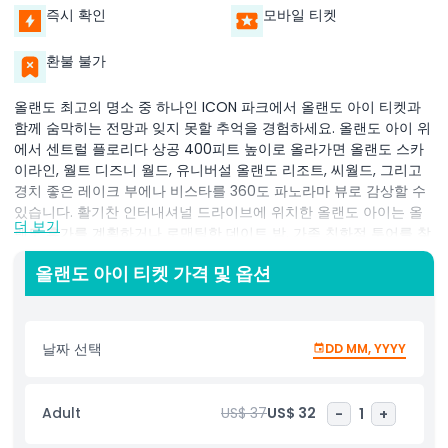
즉시 확인
모바일 티켓
환불 불가
올랜도 최고의 명소 중 하나인 ICON 파크에서 올랜도 아이 티켓과
함께 숨막히는 전망과 잊지 못할 추억을 경험하세요. 올랜도 아이 위
에서 센트럴 플로리다 상공 400피트 높이로 올라가면 올랜도 스카
이라인, 월트 디즈니 월드, 유니버설 올랜도 리조트, 씨월드, 그리고
경치 좋은 레이크 부에나 비스타를 360도 파노라마 뷰로 감상할 수
있습니다. 활기찬 인터내셔널 드라이브에 위치한 올랜도 아이는 올
더 보기
랜도 휴가를 계획하거나 로맨틱한 데이트 밤, 가족 친화적 투어를 찾
는 이들에게 꼭 봐야 할 하이라이트입니다. 넓고 유리로 둘러싸인 캡
올랜도 아이 티켓 가격 및 옵션
슐 내에서 23분간 부드럽게 회전하며 휴식을 취하고 사진을 찍으며
위에서 보는 지역의 아름다움을 즐기기에 완벽한 장소를 제공합니
다. 각 캡슐은 최대 15명의 승객을 앉을 수 있어 커플, 가족, 혼자 여행
하는 사람뿐 아니라 올랜도 생일 파티, 기업 행사, 동창회 등을 개최
날짜 선택
DD MM, YYYY
하는 그룹에게도 이상적입니다. 줄서기 없이 입장 가능한 옵션으로
긴 대기열을 피하고 마담 투소 올랜도, SEA LIFE 올랜도 아쿠아리움,
안드레티 실내 카트 경주 및 게임과 같은 ICON 파크의 다른 명소를
Adult
US$ 37
US$ 32
-
1
+
더 많이 즐길 수 있습니다. 캡슐 내부의 인터랙티브 스크린은 보이는
랜드마크에 대한 실시간 정보를 제공하여 올랜도 관광 경험을 더욱