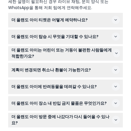
세한 설명이 필요하신 경우 라이브 채팅, 문의 양식 또는
WhatsApp을 통해 저희 팀에게 연락해주세요.
더 올랜도 아이 티켓은 어떻게 예약하나요?
이 웹사이트에서 간편하게 온라인으로 티켓을 예약할 수 있
더 올랜도 아이 탑승 시 무엇을 기대할 수 있나요?
습니다. 원하는 날짜와 티켓 유형을 선택한 후 예약 절차를
완료하여 자리를 확보하세요.
각 탑승은 약 20분간 진행되며, 완전히 밀폐되고 에어컨이
더 올랜도 아이는 어린이 또는 거동이 불편한 사람들에게
설치된 캡슐에서 올랜도 시내와 인근 테마파크를 포함한
적합한가요?
360도 파노라마 전망을 즐길 수 있습니다. 부드럽고 편안
0-1세 어린이는 무료 탑승 가능하나 유료 성인과 반드시 동
한 경험으로 관광과 사진 촬영에 최적입니다.
계획이 변경되면 취소나 환불이 가능한가요?
반해야 합니다. 14세 미만 어린이는 14세 이상 보호자와 함
께해야 합니다. 이 명소는 유모차 출입 가능하고 접근성도
더 올랜도 아이 티켓은 엄격히 환불 불가이며 취소도 불가
좋지만, 예약 시 구체적인 필요사항을 꼭 확인하세요.
더 올랜도 아이에 반려동물을 데려갈 수 있나요?
능합니다. 예약할 때 선택한 날짜와 시간에 참석 가능한지
꼭 확인하세요.
유효한 증명서를 가진 서비스 동물을 제외하고 반려동물은
더 올랜도 아이 장소 내 반입 금지 물품은 무엇인가요?
명소 내에 출입할 수 없습니다.
병, 폭죽, 레이저 등 다른 방문객에게 방해가 될 수 있는 위
더 올랜도 아이 방문 중에 나갔다가 다시 들어올 수 있나
험한 물품은 모두 안전과 편안함을 위해 금지되어 있습니
요?
다.
한 번 장소를 나가면 재입장이 허용되지 않으니 방문 시 전