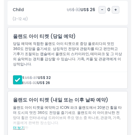
풍부하게 합니다. 올랜도 플로리다 여행 계획을 세우거나 올랜도에
Child
US$ 32
US$ 26
-
0
+
서 최고의 사진 명소를 찾고 있다면 ICON 파크의 올랜도 아이가 도
심을 볼 수 있는 독특한 방법을 제공합니다. 오늘 올랜도 아이 티켓
(2-12 세)
을 예약하고 가장 상징적이고 인스타그램에 올리기 좋은 올랜도 체
험으로 여행을 한 차원 높이세요.
올랜도 아이 티켓 (당일 예약)
당일 예약에 적합한 올랜도 아이 티켓으로 중앙 플로리다의 멋진
360도 전망을 즐기세요. 상징적인 전망대 관람차를 타고 편안하고
하이라이트
기후가 조절되는 캡슐에서 올랜도의 스카이라인, 테마파크 및 그 이상
의 숨막히는 경치를 감상할 수 있습니다. 가족, 커플 및 관광객에게 이
상적입니다.
포함 사항
Adult:
US$ 37
US$ 32
Child:
US$ 32
US$ 26
아동 성인 정책
올랜도 아이 티켓 (내일 또는 이후 날짜 예약)
포함되지 않는 사항
올랜도 아이 티켓을 예약하고 ICON 파크 올랜도에서 20분간 휠을 타
며 도시의 멋진 360도 전망을 즐기세요. 올랜도의 이 아이코닉한 전
망대 휠은 인터내셔널 드라이브의 주요 명소 중 하나로, 관광객, 가족,
알아야 할 사항
커플에게 완벽한 장소입니다.
더 보기
포함 사항
입장권: 올랜도 아이 (탑승 한 번 유효 티켓)