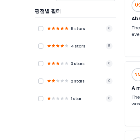
U
평점별 필터
Abs
The
5 stars
6
eve
4 stars
5
3 stars
0
N
2 stars
0
A m
The
1 star
0
was