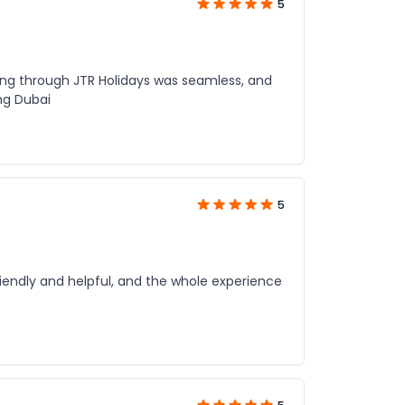
5
ing through JTR Holidays was seamless, and
ng Dubai
5
iendly and helpful, and the whole experience