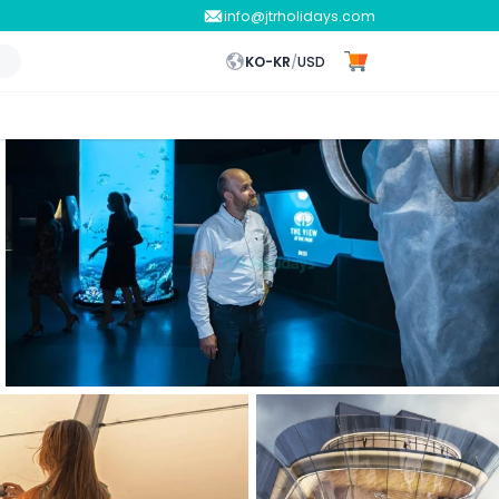
info@jtrholidays.com
KO-KR
/
USD