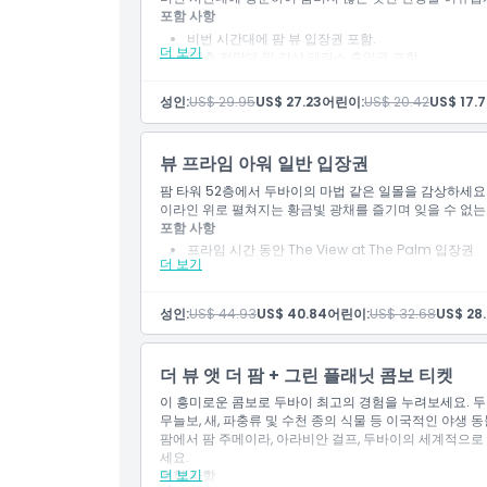
포함 사항
비번 시간대에 팜 뷰 입장권 포함.
더 보기
교환 방법
52층 전망대 및 감상 테라스 출입권 포함.
The View 전시회 탐방 기회 포함.
팜 주메이라 및 그 너머의 파노라마 전경 감상 포함.
성인:
US$ 29.95
US$ 27.23
어린이:
US$ 20.42
US$ 17.
취소 정책
뷰 프라임 아워 일반 입장권
팜 타워 52층에서 두바이의 마법 같은 일몰을 감상하세요.
이라인 위로 펼쳐지는 황금빛 광채를 즐기며 잊을 수 없는
포함 사항
프라임 시간 동안 The View at The Palm 입장권
더 보기
52층 전망대 및 야외 테라스 출입
팜 주메이라의 이야기를 전시하는 The View 전시회
성인:
US$ 44.93
US$ 40.84
어린이:
US$ 32.68
US$ 28
두바이의 상징적인 명소들을 가로지르는 숨막히는 
더 뷰 앳 더 팜 + 그린 플래닛 콤보 티켓
이 흥미로운 콤보로 두바이 최고의 경험을 누려보세요. 두
무늘보, 새, 파충류 및 수천 종의 식물 등 이국적인 야생 동
팜에서 팜 주메이라, 아라비안 걸프, 두바이의 세계적으로
세요.
더 보기
포함 사항