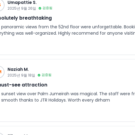
Umapattie S.
S
2025년 9월 26일
검증됨
olutely breathtaking
 panoramic views from the 52nd floor were unforgettable. Book
rything was well-organized. Highly recommend for anyone visiti
Naziah M.
M
2025년 9월 18일
검증됨
ust-see attraction
 sunset view over Palm Jumeirah was magical. The staff were fr
 smooth thanks to JTR Holidays. Worth every dirham