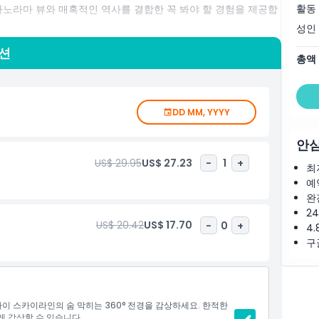
활동
 파노라마 뷰와 매혹적인 역사를 결합한 꼭 봐야 할 경험을 제공합
성인
옵션
총액
DD MM, YYYY
안심
US$ 29.95
US$ 27.23
-
1
+
최
예
완
2
US$ 20.42
US$ 17.70
-
0
+
4.
구
바이 스카이라인의 숨 막히는 360° 전경을 감상하세요. 한적한
 감상할 수 있습니다.