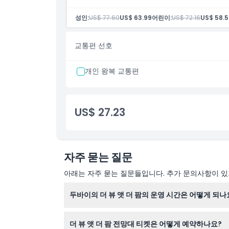
더 뷰 52층 출입만 포함.
알아야 할 사항
성인:
US$ 77.60
US$ 63.99
어린이:
US$ 72.16
US$ 58.
더 뷰 비수기 시간에만 유효.
업그레이드 불가
교통편 선호
어린이 및 성인 정책
가격은 2세 이상에게 적용되며(2세 미만 무료).
개인 왕복 교통편
US$ 27.23
자주 묻는 질문
아래는 자주 묻는 질문들입니다. 추가 문의사항이 있거
두바이의 더 뷰 앳 더 팜의 운영 시간은 어떻게 되나
더 뷰 앳 더 팜은 월요일부터 목요일까지 오전 9
더 뷰 앳 더 팜 전망대 티켓은 어떻게 예약하나요?
수 있으니 예약 시 확인 바랍니다).