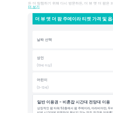
든 더 탐험하기 위해 다시 방문하든, 더 뷰 앳 더 팜은
더 보기
니다.
더 뷰 앳 더 팜 주메이라 티켓 가격 및 
하이라이트
날짜 선택
포함 사항
아동 성인 정책
성인
(13세 이상)
픽업 시간 하차 시간
어린이
운영 시간
(3-12세)
알아야 할 사항
일반 이용권 - 비혼잡 시간대 전망대 이용
상징적인 팜 타워 52층에서 팜 주메이라, 아라비아만, 두
위치
비번 시간대에 방문하여 붐비지 않는 멋진 전경을 여유롭게