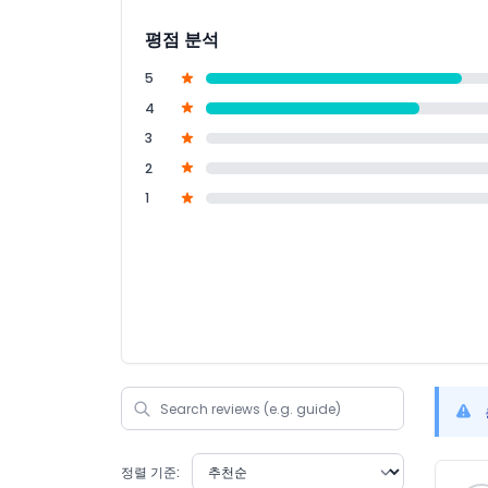
평점 분석
5
4
3
2
1
정렬 기준: