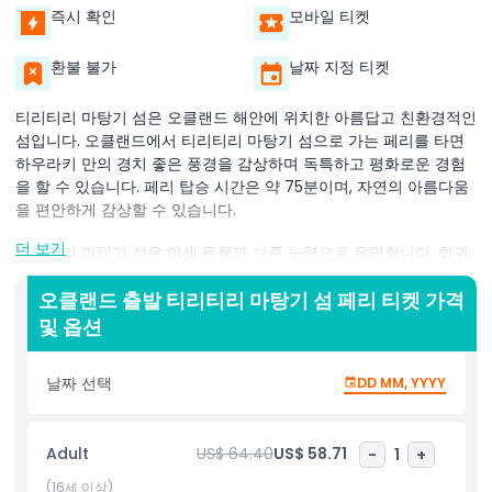
즉시 확인
모바일 티켓
환불 불가
날짜 지정 티켓
티리티리 마탕기 섬은 오클랜드 해안에 위치한 아름답고 친환경적인
섬입니다. 오클랜드에서 티리티리 마탕기 섬으로 가는 페리를 타면
하우라키 만의 경치 좋은 풍경을 감상하며 독특하고 평화로운 경험
을 할 수 있습니다. 페리 탑승 시간은 약 75분이며, 자연의 아름다움
을 편안하게 감상할 수 있습니다.
더 보기
티리티리 마탕기 섬은 야생 동물과 보존 노력으로 유명합니다. 희귀
하고 멸종 위기 새들이 서식하는 곳으로 자연 애호가들에게 꼭 방문
해야 할 명소입니다. 섬을 탐험하면서 무성한 숲과 경치 좋은 길을
오클랜드 출발 티리티리 마탕기 섬 페리 티켓 가격
따라 안내가 있는 산책을 즐길 수 있습니다.
및 옵션
뉴질랜드의 토종 식물과 동물에 대해 더 배우고자 하는 사람들에게
날짜 선택
DD MM, YYYY
완벽한 섬입니다. 오클랜드에서 출발하는 페리 티켓으로 이 놀라운
목적지에 쉽게 접근할 수 있어 자연에 몰입하는 하루를 보낼 수 있습
니다. 경치를 감상하든, 평화로운 산책을 즐기든, 독특한 야생 동물을
Adult
US$ 64.40
US$ 58.71
-
1
+
보든, 티리티리 마탕기 섬은 모두에게 특별한 무언가를 제공합니다.
(16세 이상)