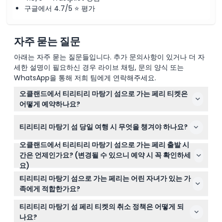
구글에서 4.7/5 ⭐ 평가
자주 묻는 질문
아래는 자주 묻는 질문들입니다. 추가 문의사항이 있거나 더 자
세한 설명이 필요하신 경우 라이브 채팅, 문의 양식 또는
WhatsApp을 통해 저희 팀에게 연락해주세요.
오클랜드에서 티리티리 마탕기 섬으로 가는 페리 티켓은
어떻게 예약하나요?
이 웹사이트에서 왕복 페리 티켓을 쉽게 온라인으로 예약할
티리티리 마탕기 섬 당일 여행 시 무엇을 챙겨야 하나요?
수 있습니다. 특히 11월부터 4월까지 성수기에는 원하는 날
짜와 시간을 확보하려면 사전에 예약하는 것이 좋습니다.
오클랜드에서 티리티리 마탕기 섬으로 가는 페리 출발 시
섬에는 음식점이 없으니 간식과 음료수를 꼭 챙기세요. 또
간은 언제인가요? (변경될 수 있으니 예약 시 꼭 확인하세
한 편안한 워킹화 착용과 모자, 자외선 차단제 같은 햇볕 차
요)
단용품도 준비하세요.
페리는 수요일부터 일요일까지 주 5일 운영되며, 평일에는
티리티리 마탕기 섬으로 가는 페리는 어린 자녀가 있는 가
오전 9시에, 주말에는 오전 8시 30분에 출발합니다. 여름
족에게 적합한가요?
성수기에는 운항 횟수가 더 많아질 수 있습니다(변경 가능
네, 맞습니다! 0-4세 어린이는 유료 성인 동반 시 무료로 탑
하니 예약 시 꼭 확인하세요).
티리티리 마탕기 섬 페리 티켓의 취소 정책은 어떻게 되
승할 수 있지만, 예약 시 모든 어린이도 인원에 포함해야 합
나요?