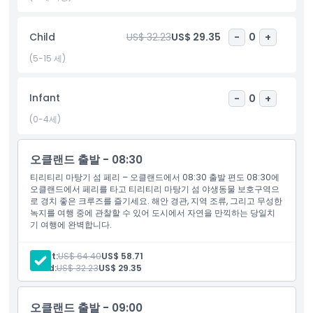
하이라이트
Child
US$ 32.23
US$ 29.35
-
0
+
(5-15 세)
포함 사항
Infant
-
0
+
아동 성인 정책
(0-4세)
포함되지 않는 사항
오클랜드 출발 - 08:30
티리티리 마탕기 섬 페리 – 오클랜드에서 08:30 출발 편도 08:30에
운영 시간
오클랜드에서 페리를 타고 티리티리 마탕기 섬 야생동물 보호구역으
로 경치 좋은 크루즈를 즐기세요. 해안 경관, 지역 조류, 그리고 무성한
녹지를 여행 중에 관찰할 수 있어 도시에서 자연을 만끽하는 당일치
알아야 할 사항
기 여행에 완벽합니다.
Adult:
US$ 64.40
US$ 58.71
위치
Child:
US$ 32.23
US$ 29.35
교환 방법
오클랜드 출발 - 09:00