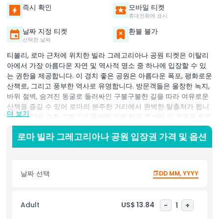
즉시 확인
모바일 티켓
휴대전화에 표시
날짜 지정 티켓
환불 불가
선택한 날짜
티볼리, 로마 근처에 위치한 빌라 그레고리아나 공원 티켓은 이탈리
아에서 가장 아름다운 자연 및 역사적 명소 중 하나에 입장할 수 있
는 권한을 제공합니다. 이 경치 좋은 공원은 아름다운 폭포, 평화로운
산책로, 그리고 풍부한 역사로 유명합니다. 방문객들은 울창한 녹지,
바위 절벽, 숨겨진 동굴로 둘러싸인 구불구불한 길을 따라 여유로운
산책을 즐길 수 있어 로마의 분주한 거리에서 완벽한 탈출처가 됩니
더 보기
다. 19세기에 교황 그레고리 16세에 의해 처음 조성된 이 공원은 자연
과 역사를 독특한 방식으로 조화시킵니다. 주요 하이라이트 중 하나
로마 빌라 그레고리아나 공원 입장권 가격 및 옵션
는 대폭포로, 물이 바위를 따라 장관을 이루며 흐르며 숨막히는 풍경
과 완벽한 사진 촬영 기회를 제공합니다. 더 탐험하다 보면 신전과
역사적인 건물의 유적을 포함한 고대 로마 유적지를 발견할 수 있어
공원의 매력을 더합니다. 산책로는 아름다운 숲을 지나 아니에네 강
날짜 선택
DD MM, YYYY
의 전망과 더불어 네ptune의 동굴과 사이렌 동굴과 같은 유명한 장
소들을 연결합니다. 자연, 사진 촬영, 평화로운 야외 산책을 좋아한다
면 빌라 그레고리아나 공원은 꼭 방문해야 할 목적지입니다. 사전 티
Adult
US$ 13.84
-
1
+
켓 예약은 이 최고의 티볼리 명소에 번거로움 없는 입장을 보장합니