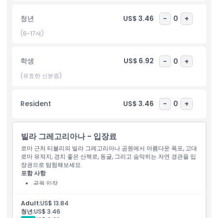
다.
청년
US$ 3.46
-
0
+
하이라이트
(6-17세)
포함 사항
학생
US$ 6.92
-
0
+
(유효한 신분증)
아동 성인 정책
Resident
US$ 3.46
-
0
+
포함되지 않는 사항
운영 시간
빌라 그레고리아나 - 입장료
로마 근처 티볼리의 빌라 그레고리아나 공원에서 아름다운 폭포, 고대
로마 유적지, 경치 좋은 산책로, 동굴, 그리고 숨막히는 자연 경관을 입
알아야 할 사항
장권으로 탐험해보세요.
포함 사항
공원 입장
위치
Adult:
US$ 13.84
청년:
US$ 3.46