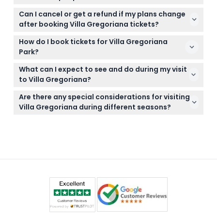
features natural paths, waterfalls, and ruins.
Children under 6 enter free but must be
Can I cancel or get a refund if my plans change
accompanied by an adult, and visitors with
after booking Villa Gregoriana tickets?
disabilities can enter for free with valid ID.
Tickets for Villa Gregoriana are non-refundable and
How do I book tickets for Villa Gregoriana
cannot be canceled, so be sure of your plans
Park?
before booking.
You can easily book your tickets online right here
What can I expect to see and do during my visit
on this website, selecting your preferred date to
to Villa Gregoriana?
check availability and secure your entry.
You'll enjoy walking through lush woodlands, scenic
Are there any special considerations for visiting
trails, a breathtaking waterfall, natural caves, and
Villa Gregoriana during different seasons?
ancient ruins like the Temple of Vesta.
Opening hours change throughout the year, so
check current times before you visit, and dress
accordingly for outdoor walking in changing
weather (subject to change — please confirm at
time of booking).