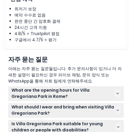
최저가 보장
예약 수수료 없음
완전 종단 간 암호화 결제
24시간 고객 지원
4.8/5 ⭐ Trustpilot 평점
구글에서 4.7/5 ⭐ 평가
자주 묻는 질문
아래는 자주 묻는 질문들입니다. 추가 문의사항이 있거나 더 자
세한 설명이 필요하신 경우 라이브 채팅, 문의 양식 또는
WhatsApp을 통해 저희 팀에게 연락해주세요.
What are the opening hours for Villa
Gregoriana Park in Rome?
Villa Gregoriana Park is open from 9:30 AM to 6:30
What should I wear and bring when visiting Villa
PM during most of the year, but hours vary
Gregoriana Park?
seasonally. Last admission is one hour before
It's best to wear comfortable walking shoes and
closing (subject to change — please confirm at
Is Villa Gregoriana Park suitable for young
clothes suitable for outdoor trails, as the park
time of booking).
children or people with disabilities?