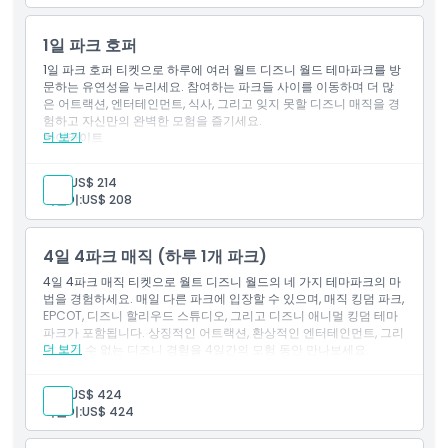
공원 곳곳의 트릭 오어 트릿 스테이션에서 간식 모으기
특별 할로윈 의상을 입은 디즈니 캐릭터 만나기
1일 파크 호퍼
대기 시간이 짧은 선택된 어트랙션 체험
코스튬을 입고 즐기는 가족 친화적인 할로윈 축제
1일 파크 호퍼 티켓으로 하루에 여러 월트 디즈니 월드 테마파크를 방
포함 사항
문하는 유연성을 누리세요. 참여하는 파크들 사이를 이동하며 더 많
은 어트랙션, 엔터테인먼트, 식사, 그리고 잊지 못할 디즈니 매직을 경
매직 킹덤에서 열리는 미키의 무섭지 않은 할로윈 파티 입장권
험하고 자신만의 완벽한 모험을 즐기세요.
더 보기
하이라이트
하루에 여러 월트 디즈니 월드 테마파크 방문
지정된 파크 호핑 시간 이후에도 파크 호핑 자유롭게 즐기기 (디
성인:
US$ 214
즈니 정책에 따름)
어린이:
US$ 208
더 많은 어트랙션, 쇼, 식사 및 엔터테인먼트 경험
관심사에 맞춘 유연한 일정 계획
하루를 최대한 활용하고 싶은 고객에게 이상적
4일 4파크 매직 (하루 1개 파크)
가족, 커플, 디즈니 팬에게 완벽한 선택
포함 사항
4일 4파크 매직 티켓으로 월트 디즈니 월드의 네 가지 테마파크의 마
법을 경험하세요. 매일 다른 파크에 입장할 수 있으며, 매직 킹덤 파크,
1일 이용권
EPCOT, 디즈니 할리우드 스튜디오, 그리고 디즈니 애니멀 킹덤 테마
입장: 같은 날 여러 공원 이용 가능 (매직 킹덤 파크, EPCOT, 디즈
파크가 포함됩니다. 상징적인 어트랙션, 환상적인 엔터테인먼트, 그리
니 할리우드 스튜디오, 디즈니 애니멀 킹덤 중 선택)
더 보기
고 잊을 수 없는 디즈니 경험을 4일간의 모험 동안 만나보세요.
하이라이트
4일 동안 4개의 월트 디즈니 월드 테마파크 입장권
성인:
US$ 424
하루에 1개의 서로 다른 파크 방문
어린이:
US$ 424
매직 킹덤 파크 포함
에프코트 포함