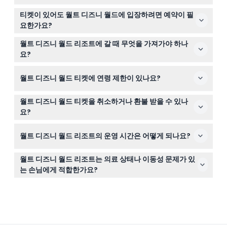
여기 이 웹사이트에서 월트 디즈니 월드 리조트 티켓을 쉽
티켓이 있어도 월트 디즈니 월드에 입장하려면 예약이 필
게 온라인으로 구매할 수 있습니다. 1일권, 다일권 또는 특별
요한가요?
이벤트 옵션 중에서 선택하고 안전하게 예약을 완료하세요.
네, 티켓을 소지한 것 외에도 선택한 날짜에 입장을 보장하
월트 디즈니 월드 리조트에 갈 때 무엇을 가져가야 하나
기 위해 공원 예약이 필요할 수 있습니다. 티켓을 온라인으
요?
로 예약할 때 이용 가능 여부를 확인할 수 있습니다.
티켓 확인서, 유효한 신분증, 편안한 옷과 신발, 자외선 차단
월트 디즈니 월드 티켓에 연령 제한이 있나요?
제, 물을 가져가세요. 공원을 즐겁게 탐험할 수 있도록 필수
품을 준비하세요.
성인 티켓은 10세 이상용이며, 어린이 티켓은 3세에서 9세
월트 디즈니 월드 티켓을 취소하거나 환불 받을 수 있나
까지용입니다. 3세 미만 어린이는 티켓 없이 무료로 입장할
요?
수 있습니다. 모든 어린이는 반드시 성인과 동반해야 합니
모든 티켓 및 패키지 예약은 구매 후 환불이 불가능하므로
다.
월트 디즈니 월드 리조트의 운영 시간은 어떻게 되나요?
예약 전에 계획을 확실히 세우시기 바랍니다.
테마파크는 일반적으로 오전 8시부터 오후 10시까지 운영
월트 디즈니 월드 리조트는 의료 상태나 이동성 문제가 있
하며 워터파크는 오전 10시부터 오후 5시까지 운영됩니다.
는 손님에게 적합한가요?
다만, 운영 시간은 계절과 공원에 따라 달라지므로 정확한
일부 놀이기구는 건강 및 이동성 제한이 있습니다. 심한 이
시간은 예약 시 공식 달력을 확인하세요(변경될 수 있으니
동성 문제나 심장 또는 허리 질환 같은 특정 의료 상태가 있
예약 시 반드시 확인 바랍니다).
는 손님은 방문 전 놀이기구 주의사항을 확인하시기 바랍니
다.