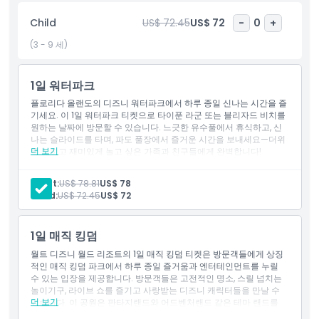
하이라이트
Child
US$ 72.45
US$ 72
-
0
+
(3 - 9 세)
포함 사항
1일 워터파크
아동 성인 정책
플로리다 올랜도의 디즈니 워터파크에서 하루 종일 신나는 시간을 즐
기세요. 이 1일 워터파크 티켓으로 타이푼 라군 또는 블리자드 비치를
원하는 날짜에 방문할 수 있습니다. 느긋한 유수풀에서 휴식하고, 신
포함되지 않는 사항
나는 슬라이드를 타며, 파도 풀장에서 즐거운 시간을 보내세요—더위
더 보기
를 식히고 재미있게 놀고 싶은 가족과 친구들에게 완벽합니다!
위치
적합하지 않은 대상
디즈니 블리자드 비치 워터 파크
Adult:
US$ 78.81
US$ 78
미국 플로리다주 올랜도 32836, 블리자드 비치 드라이브 1534
Child:
US$ 72.45
US$ 72
번지
도움을 위해
지도
를 참조하세요
운영 시간
디즈니 타이푼 라군 워터 파크
1일 매직 킹덤
미국 플로리다주 올랜도 32830, E 부에나 비스타 드라이브 1145
번지
월트 디즈니 월드 리조트의 1일 매직 킹덤 티켓은 방문객들에게 상징
알아야 할 사항
도움을 위해
지도
를 참조하세요
적인 매직 킹덤 파크에서 하루 종일 즐거움과 엔터테인먼트를 누릴
포함 사항
수 있는 입장을 제공합니다. 방문객들은 고전적인 명소, 스릴 넘치는
놀이기구, 라이브 쇼를 즐기고 사랑받는 디즈니 캐릭터들을 만날 수
입장권: 디즈니 블리자드 비치 워터 파크 또는 디즈니 태풍 라군
위치
더 보기
있습니다. 이 공원은 판타지랜드와 어드벤처랜드 같은 테마 랜드를
워터 파크
갖추고 있어 모든 연령대에게 마법 같은 경험을 제공합니다. 세계에
한 번에 한 곳의 워터 파크만 운영됩니다. 방문 전에 파크 운영 시