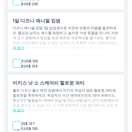
스릴 넘치는 놀이기구와 몰입형 테마 랜드 체험
Child:
US$ 235
스타워즈: 갤럭시 엣지와 토이 스토리 랜드 탐험
화려한 라이브 쇼와 엔터테인먼트 관람
공원 내 사랑받는 디즈니 캐릭터 만남
1일 디즈니 애니멀 킹덤
다양한 식사 및 쇼핑 경험 즐기기
가족, 영화 팬, 모든 연령대의 디즈니 팬에게 완벽한 선택
디즈니 애니멀 킹덤 1일 입장권으로 자연과 모험의 마법을 발견하세
포함 사항
요. 몰입감 넘치는 랜드를 탐험하고, 놀라운 야생 동물을 만나며, 자연
과 인기 영화에서 영감을 받은 짜릿한 어트랙션을 즐기세요. 흥미진
1일권 어트랙션 패스
진한 사파리부터 잊을 수 없는 쇼까지, 이 독특한 디즈니 테마파크는
디즈니 할리우드 스튜디오
더 보기
모든 연령대 방문객에게 기억에 남는 경험을 제공합니다.
하이라이트
디즈니 애니멀 킹덤 하루 입장권을 즐기세요
Adult:
US$ 139
아바타 플라이트 오브 패시지를 포함한 스릴 넘치는 어트랙션을
Child:
US$ 134
경험하세요
잊을 수 없는 야생 사파리 모험에 참여하세요
몰입감 있는 테마 랜드와 울창한 자연 환경을 탐험하세요
미키스 낫 소 스케어리 할로윈 파티
놀라운 동물과 엔터테인먼트가 펼쳐지는 라이브 쇼를 관람하세
요
월트 디즈니 월드 매직 킹덤에서 미키의 무섭지 않은 할로윈 파티로
공원 곳곳에서 사랑받는 디즈니 캐릭터들을 만나보세요
할로윈을 축하하세요. 독점적인 야간 엔터테인먼트, 테마 퍼레이드,
가족, 동물 애호가, 모험가들에게 완벽한 장소입니다
환상적인 불꽃놀이, 캐릭터 만남 및 인사, 사탕 받기, 인기 어트랙션 이
포함 사항
용을 즐기실 수 있습니다. 이 가족 친화적인 시즌 행사에서는 모든 연
더 보기
령대의 방문객에게 마법 같은 할로윈 경험을 제공합니다.
1일 이용권
하이라이트
디즈니 애니멀 킹덤 테마 파크
미키의 무섭지 않은 할로윈 파티 입장권
성인:
US$ 147
매직 킹덤의 독점 야간 이용
어린이:
US$ 136
할로윈 테마의 퍼레이드 및 불꽃놀이 관람