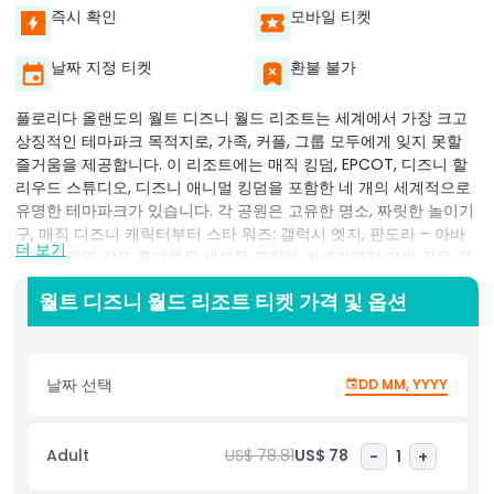
즉시 확인
모바일 티켓
날짜 지정 티켓
환불 불가
플로리다 올랜도의 월트 디즈니 월드 리조트는 세계에서 가장 크고
상징적인 테마파크 목적지로, 가족, 커플, 그룹 모두에게 잊지 못할
즐거움을 제공합니다. 이 리조트에는 매직 킹덤, EPCOT, 디즈니 할
리우드 스튜디오, 디즈니 애니멀 킹덤을 포함한 네 개의 세계적으로
유명한 테마파크가 있습니다. 각 공원은 고유한 명소, 짜릿한 놀이기
구, 매직 디즈니 캐릭터부터 스타 워즈: 갤럭시 엣지, 판도라 – 아바
더 보기
타의 세계와 같은 흥미로운 새로운 모험에 이르기까지 마법 같은 경
험을 제공합니다.
월트 디즈니 월드 리조트 티켓 가격 및 옵션
테마파크 외에도 월트 디즈니 월드에는 두 개의 놀라운 워터파크가
있습니다. 디즈니 블리자드 비치는 흥미진진한 워터 슬라이드와 가
족 명소가 있는 재미있는 겨울 테마 환경을 제공하며, 디즈니 타이푼
라군은 세계에서 가장 큰 파도풀 중 하나와 재미있는 워터 라이드가
날짜 선택
DD MM, YYYY
있는 열대 환경에서 휴식을 취하기에 완벽한 장소입니다.
다이닝, 쇼핑, 엔터테인먼트 옵션을 포함해 탐험할 것이 매우 많아 플
로리다 방문 중 평생 잊지 못할 추억을 만들기에 월트 디즈니 월드
Adult
US$ 78.81
US$ 78
-
1
+
리조트는 완벽한 장소입니다.