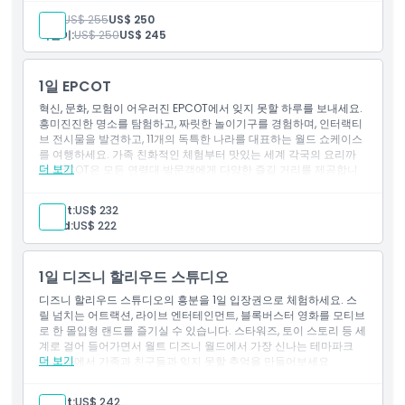
서 가장 유명한 테마파크에서 기억에 남는 하루를 보내고자 하는 가
간을 확인하세요.
성인:
US$ 255
US$ 250
족과 디즈니 팬들에게 이상적입니다.
교환 방법
어린이:
US$ 250
US$ 245
포함 사항
1일 입장권
매직 킹덤 파크
이용 약관
1일 EPCOT
혁신, 문화, 모험이 어우러진 EPCOT에서 잊지 못할 하루를 보내세요.
흥미진진한 명소를 탐험하고, 짜릿한 놀이기구를 경험하며, 인터랙티
취소 정책
브 전시물을 발견하고, 11개의 독특한 나라를 대표하는 월드 쇼케이스
를 여행하세요. 가족 친화적인 체험부터 맛있는 세계 각국의 요리까
더 보기
지, EPCOT은 모든 연령대 방문객에게 다양한 즐길 거리를 제공합니
다.
하이라이트
Adult:
US$ 232
EPCOT의 당일 입장권을 즐기세요
Child:
US$ 222
스릴 넘치는 놀이기구와 몰입형 어트랙션을 체험하세요
11개의 국제 파빌리온이 있는 월드 쇼케이스를 탐험하세요
혁신과 기술을 기념하는 인터랙티브 전시를 발견하세요
1일 디즈니 할리우드 스튜디오
라이브 엔터테인먼트, 계절 축제, 문화 공연을 즐기세요
전 세계의 국제 음식과 음료를 시식하세요
디즈니 할리우드 스튜디오의 흥분을 1일 입장권으로 체험하세요. 스
가족, 커플 및 모든 연령대의 디즈니 팬에게 완벽합니다
릴 넘치는 어트랙션, 라이브 엔터테인먼트, 블록버스터 영화를 모티브
포함 사항
로 한 몰입형 랜드를 즐기실 수 있습니다. 스타워즈, 토이 스토리 등 세
계로 걸어 들어가면서 월트 디즈니 월드에서 가장 신나는 테마파크
1일 관광명소 패스
더 보기
중 하나에서 가족과 친구들과 잊지 못할 추억을 만들어보세요.
EPCOT (에프콧, 미래를 여는 실험적 프로토타입 커뮤니티)
하이라이트
디즈니 할리우드 스튜디오 1일 입장권 이용
Adult:
US$ 242