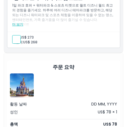
포함 사항
1일 파크 호퍼 + 워터파크 & 스포츠 티켓으로 월트 디즈니 월드 최고
의 경험을 즐기세요. 하루에 여러 디즈니 테마파크를 방문하고, 해당
5일간의 어트랙션 패스
되는 디즈니 워터파크 및 스포츠 체험을 이용하여 잊을 수 없는 명소,
티켓 기간 중 매일 1개 공원 입장. 매일 다른 공원을 선택할 수 있
엔터테인먼트, 가족 즐거움을 더 많이 즐기실 수 있습니다.
습니다(매직 킹덤 파크, EPCOT, 디즈니 할리우드 스튜디오, 디즈
더 보기
하이라이트
니 애니멀 킹덤 중 선택)
하루에 여러 개의 월트 디즈니 월드 테마파크 방문
참여 공원 간 파크 호퍼 혜택 포함
성인:
US$ 273
해당되는 디즈니 워터파크 및 스포츠 체험 포함
어린이:
US$ 268
스릴 넘치는 놀이기구, 쇼 및 상징적인 명소 체험
워터파크 및 스포츠 이용으로 더 많은 유연성 제공
디즈니 모험을 최대한 즐기고자 하는 손님에게 완벽함
가족, 커플 및 디즈니 팬들에게 적합
포함 사항
주문 요약
1일 간 입장권
활동 날짜
DD MM, YYYY
성인
US$ 78 × 1
총액
US$ 78