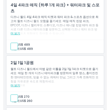
디즈니 할리우드 스튜디오 포함
4일 4파크 매직 (하루 1개 파크) + 워터파크 및 스포
디즈니 애니멀 킹덤 테마파크 포함
네 개의 디즈니 파크 하이라이트를 경험하기에 완벽함
츠
포함 사항
디즈니 월드 4일 4파크 매직 티켓과 워터 파크 & 스포츠 옵션으로 최
4일간 어트랙션 이용권
고의 월트 디즈니 월드 모험을 즐기세요. 매일 매직 킹덤 파크,
티켓 사용 기간 동안 하루에 1개 공원 입장 가능. 각 날짜마다 다
EPCOT, 디즈니 할리우드 스튜디오, 디즈니 애니멀 킹덤 테마 파크 등
른 공원에서 사용해야 함(매직 킹덤 파크, EPCOT, 디즈니 할리우
서로 다른 디즈니 테마파크를 방문하고, 선택된 디즈니 워터 파크 방
드 스튜디오, 디즈니 애니멀 킹덤 테마 파크)
더 보기
문과 스포츠 체험에도 참여할 수 있습니다.
하이라이트
4일 동안 4개의 디즈니 테마파크 입장권
성인:
US$ 489
하루에 1개의 다른 파크 방문
어린이:
US$ 489
매직 킹덤 파크, 에프콧, 디즈니 할리우드 스튜디오, 디즈니 애니
멀 킹덤 테마파크 포함
해당 티켓 권한에 따라 디즈니 워터 파크 및 스포츠 체험 이용 가
2일 1일 1공원
능
짜릿한 놀이기구, 가족을 위한 명소, 라이브 엔터테인먼트 체험
월트 디즈니 월드에서 마법 같은 이틀을 2일 1일 1파크 티켓으로 즐기
워터 파크 및 스포츠 혜택을 통한 추가 유연성 즐기기
세요. 매일 한 개의 디즈니 테마파크를 방문하여 일류 명소, 흥미진진
월트 디즈니 월드를 더 많이 경험하고자 하는 고객에게 훌륭한
한 엔터테인먼트, 잊을 수 없는 캐릭터 만남, 그리고 가족 친화적인 모
가치
험을 자유로운 속도로 체험하세요.
더 보기
포함 사항
하이라이트
4일권 명소 입장권
2일 동안 하루 1개의 디즈니 테마파크 입장
참여하는 월트 디즈니 월드 테마파크 중 선택 가능
성인:
US$ 270
스릴 넘치는 놀이기구와 상징적인 명소 체험
어린이:
US$ 260
라이브 엔터테인먼트 및 캐릭터 만남 즐기기
테마 다이닝, 쇼핑 및 가족 친화적인 경험 발견