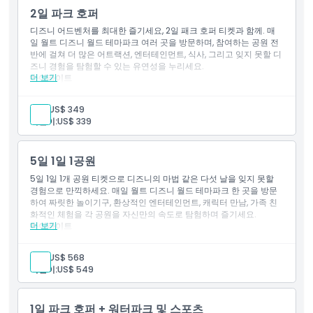
각 파크를 자유롭게 탐험
2일 파크 호퍼
가족, 커플, 디즈니 팬에게 이상적
포함 사항
디즈니 어드벤처를 최대한 즐기세요, 2일 패크 호퍼 티켓과 함께. 매
일 월트 디즈니 월드 테마파크 여러 곳을 방문하며, 참여하는 공원 전
2일간 어트랙션 패스
반에 걸쳐 더 많은 어트랙션, 엔터테인먼트, 식사, 그리고 잊지 못할 디
티켓 기간 중 매일 1개의 파크 입장 가능. 매일 다른 파크 선택 가
즈니 경험을 탐험할 수 있는 유연성을 누리세요.
능 (매직 킹덤 파크, EPCOT, 디즈니 할리우드 스튜디오, 디즈니
더 보기
하이라이트
애니멀 킹덤 중 선택)
2일간 입장 유효
매일 여러 월트 디즈니 월드 테마파크 방문 가능
성인:
US$ 349
참가 테마파크 간 파크 호핑의 유연성 즐기기
어린이:
US$ 339
더 많은 어트랙션, 엔터테인먼트, 다이닝 경험하기
자신의 속도로 디즈니 일정 직접 만들기
디즈니 경험을 극대화하고 싶은 방문객에게 완벽
5일 1일 1공원
가족, 커플, 디즈니 팬에게 이상적
포함 사항
5일 1일 1개 공원 티켓으로 디즈니의 마법 같은 다섯 날을 잊지 못할
경험으로 만끽하세요. 매일 월트 디즈니 월드 테마파크 한 곳을 방문
2일권 명소 이용권
하여 짜릿한 놀이기구, 환상적인 엔터테인먼트, 캐릭터 만남, 가족 친
화적인 체험을 각 공원을 자신만의 속도로 탐험하며 즐기세요.
더 보기
하이라이트
5일 동안 매일 디즈니 테마파크 1곳 입장
참여하는 월트 디즈니 월드 테마파크 중 선택
성인:
US$ 568
세계적 수준의 어트랙션, 쇼, 엔터테인먼트 즐기기
어린이:
US$ 549
공원 곳곳에서 사랑받는 디즈니 캐릭터 만나기
테마별 식사, 쇼핑, 잊지 못할 경험 발견하기
매일 한 공원을 자유로운 속도로 탐험
1일 파크 호퍼 + 워터파크 및 스포츠
가족, 커플, 디즈니 팬에게 완벽한 옵션