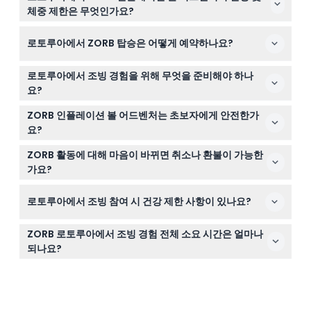
체중 제한은 무엇인가요?
최소 5세 이상이어야 참석할 수 있으며, 참가자의 체중은
로토루아에서 ZORB 탑승은 어떻게 예약하나요?
0kg에서 125kg 사이여야 합니다.
이 웹사이트에서 온라인으로 ZORB 인플레이션 볼 어드벤
로토루아에서 조빙 경험을 위해 무엇을 준비해야 하나
처를 예약할 수 있으며, 가능한 시간대를 확인하고 쉽게 자
요?
리를 확보할 수 있습니다.
편안한 옷과 닫힌 신발을 착용하고, 물놀이를 선택할 경우
ZORB 인플레이션 볼 어드벤처는 초보자에게 안전한가
젖을 수 있으므로 갈아입을 옷을 준비하는 것이 좋습니다.
요?
네, 사전 경험이 필요 없으며 초보자도 안전하게 참여할 수
ZORB 활동에 대해 마음이 바뀌면 취소나 환불이 가능한
있지만 탑승 전 책임 면제서에 서명해야 합니다.
가요?
티켓은 환불 불가하며 취소도 불가능하므로 예약 전에 계획
로토루아에서 조빙 참여 시 건강 제한 사항이 있나요?
을 확실히 해주시기 바랍니다.
고혈압, 간질, 심장 질환, 심각한 의학적 상태가 있는 분, 임
ZORB 로토루아에서 조빙 경험 전체 소요 시간은 얼마나
산부 또는 장애가 있는 분은 참여하지 않는 것이 권장됩니
되나요?
다.
사이드와인더와 듀얼 스트레이트 트랙을 포함하여 두 번의
조빙 탑승을 완료하는 데 약 1시간 정도 소요됩니다(변경될
수 있으니 예약 시 확인해 주세요).