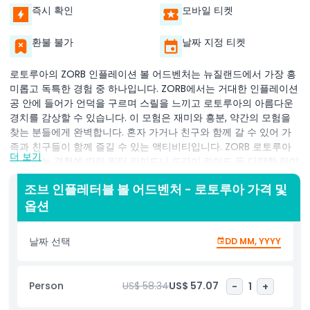
즉시 확인
모바일 티켓
환불 불가
날짜 지정 티켓
로토루아의 ZORB 인플레이션 볼 어드벤처는 뉴질랜드에서 가장 흥
미롭고 독특한 경험 중 하나입니다. ZORB에서는 거대한 인플레이션
공 안에 들어가 언덕을 구르며 스릴을 느끼고 로토루아의 아름다운
경치를 감상할 수 있습니다. 이 모험은 재미와 흥분, 약간의 모험을
찾는 분들에게 완벽합니다. 혼자 가거나 친구와 함께 갈 수 있어 가
족과 친구들이 함께 즐길 수 있는 액티비티입니다. ZORB 로토루아
더 보기
는 원하는 경험에 따라 워터 라이드나 드라이 라이드 등 다양한 라이
드 옵션을 제공합니다. 처음이든 다시 방문하든, ZORB 인플레이션
조브 인플레터블 볼 어드벤처 - 로토루아 가격 및
볼 어드벤처는 로토루아에서 잊을 수 없는 경험입니다. 스릴을 즐기
옵션
고 평생 기억에 남을 추억을 만드세요.
날짜 선택
DD MM, YYYY
하이라이트
Person
US$ 58.34
US$ 57.07
-
1
+
포함 사항