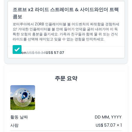
아동 성인 정책
조르브 x2 라이드 스트레이트 & 사이드와인더 트랙
콤보
로터루아에서 ZORB 인플레이터블 볼 어드벤처의 짜릿함을 경험하세
포함되지 않는 사항
요! 거대한 인플레이터블 볼 안에 들어가 언덕을 굴러 내려가며 이 독
특한 모험의 흥분을 즐기세요. 가족과 친구들과 함께 물 위 또는 건식
라이드를 선택해 재미있고 잊을 수 없는 경험을 만끽하세요.
적합하지 않은 대상
Person:
US$ 58.34
US$ 57.07
운영 시간
알아야 할 사항
주문 요약
위치
가는 방법
활동 날짜
DD MM, YYYY
사람
US$ 57.07 × 1
교환 방법