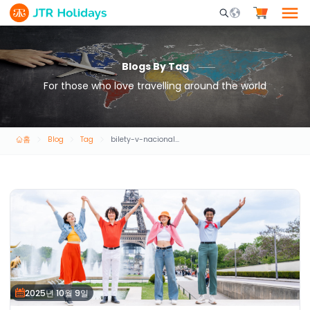
Mobile Search Opene
Blogs By Tag
For those who love travelling around the world
홈
Blog
Tag
bilety-v-nacionalnyi-akvarium-abu-dabi
2025년 10월 9일