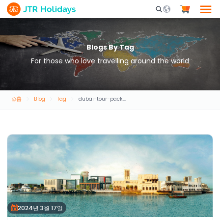
Mobile Search Opene
Blogs By Tag
For those who love travelling around the world
홈
Blog
Tag
dubai-tour-packages
2024년 3월 17일