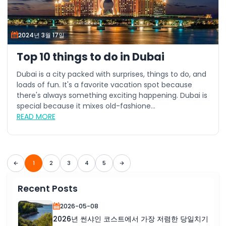
2024년 3월 17일
Top 10 things to do in Dubai
Dubai is a city packed with surprises, things to do, and
loads of fun. It's a favorite vacation spot because
there's always something exciting happening. Dubai is
special because it mixes old-fashione...
READ MORE
1
2
3
4
5
Recent Posts
2026-05-08
2026년 썬샤인 코스트에서 가장 저렴한 당일치기