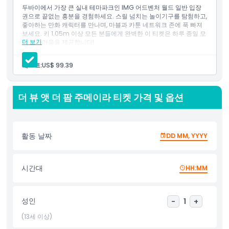
Adventure with the splendor of panoramic views at Free
두바이에서 가장 큰 실내 테마파크인 IMG 어드벤처 월드 일반 입장
View at the Palm—an unmatched experience in Dubai.
권으로 끝없는 흥분을 경험하세요. 스릴 넘치는 놀이기구를 탐험하고,
Prepare to be captivated by thrilling adventures and
좋아하는 만화 캐릭터를 만나며, 마블과 카툰 네트워크 존에 푹 빠져
보세요. 키 1.05m 이상 모든 분들에게 완벽한 이 티켓은 하루 종일 모
breathtaking vistas, all in one remarkable package.
더 보기
험과 즐거움을 제공합니다!
포함 사항
두바이에서 가장 큰 실내 테마파크 IMG 어드벤처 월드 하루 종
게스트:
US$ 99.39
하이라이트
일 이용 가능
마블, 카툰 네트워크, 로스트 밸리, IMG 블러바드 4개 구역 전체
무제한 놀이기구 탑승 포함
더 뷰 앳 더 팜 주메이라 티켓 가격 및 옵션
키 1.05m 이상 고객에게 적합
포함 사항
아동 성인 정책
활동 날짜
DD MM, YYYY
운영 시간
시간대
HH:MM
알아야 할 사항
성인
-
1
+
위치
(13세 이상)