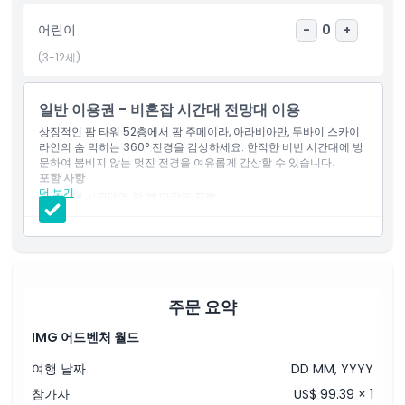
취소 정책
어린이
-
0
+
(3-12세)
일반 이용권 - 비혼잡 시간대 전망대 이용
상징적인 팜 타워 52층에서 팜 주메이라, 아라비아만, 두바이 스카이
라인의 숨 막히는 360° 전경을 감상하세요. 한적한 비번 시간대에 방
문하여 붐비지 않는 멋진 전경을 여유롭게 감상할 수 있습니다.
포함 사항
더 보기
비번 시간대에 팜 뷰 입장권 포함.
52층 전망대 및 감상 테라스 출입권 포함.
The View 전시회 탐방 기회 포함.
팜 주메이라 및 그 너머의 파노라마 전경 감상 포함.
주문 요약
IMG 어드벤처 월드
여행 날짜
DD MM, YYYY
참가자
US$ 99.39 × 1