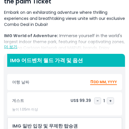
the palm Ticket
Embark on an exhilarating adventure where thrilling
experiences and breathtaking views unite with our exclusive
Combo Deal in Dubai!
IMG World of Adventure:
Immerse yourself in the world's
largest indoor theme park, featuring four captivating zones,
더 보기
including Cartoon Network and MARVEL brands. Enjoy
adrenaline-pumping roller coasters, awe-inspiring
attractions, and world-firsts, promising an unforgettable
IMG 어드벤처 월드 가격 및 옵션
day filled with excitement for all ages.
View at the Palm:
Soar 240 meters high on the iconic
여행 날짜
DD MM, YYYY
Palm Tower's 52nd level and enjoy panoramic 360-degree
views of Palm Jumeirah, the Arabian Gulf, and the Dubai
skyline. Witness the city's landmarks from the outdoor
게스트
US$ 99.39
-
1
+
terrace and premium lounge, creating an unparalleled
perspective on this magnificent destination.
높이 1.05m 이상
Book your Combo Deal now and embark on a journey that
seamlessly blends the excitement of IMG World of
IMG 일반 입장 및 무제한 탑승권