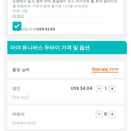
눈밭에서 놀고, 썰매 언덕, 봅슬레이 코스, 자이언트 볼, 튜브 슬라이드
Enjoy full-day access to games and slides!
를 체험하며 가족과 함께 즐거운 시간을 보내세요.
Receive your ticket via email and instant WhatsApp
포함 사항
delivery. Display the mobile ticket at the entrance—
더 보기
스노우 파크 단일 입장권으로 무제한 체류가 가능합니다.
no printout needed. Bring a valid ID; students, show
아이스 케이브를 포함한 스노우 파크 액티비티 이용 가능.
봅슬레이, 자이언트 볼, 범퍼카, 튜빙 코스 무제한 탑승.
your Student IDs.
성인:
US$ 72.16
US$ 62.63
체어리프트 1회 탑승.
마운틴 스릴러 1회 탑승.
포함 사항
겨울 장비 제공: 재킷, 바지, 일회용 양말, 눈 부츠, 무료 플리스 장
아야 유니버스 두바이 가격 및 옵션
갑.
13세 미만 어린이는 헬멧 착용이 필수입니다.
아동 성인 정책
활동 날짜
DD MM, YYYY
알아야 할 사항
성인
US$ 34.04
-
1
+
위치
(11세 이상)
취소 정책
어린이
-
0
+
(3세에서 10세)