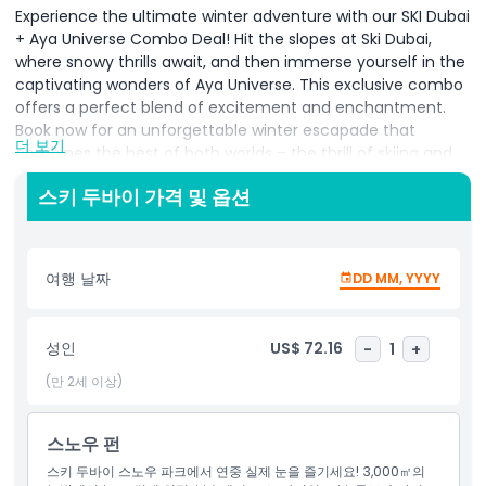
Experience the ultimate winter adventure with our SKI Dubai
+ Aya Universe Combo Deal! Hit the slopes at Ski Dubai,
where snowy thrills await, and then immerse yourself in the
captivating wonders of Aya Universe. This exclusive combo
offers a perfect blend of excitement and enchantment.
Book now for an unforgettable winter escapade that
더 보기
combines the best of both worlds – the thrill of skiing and
the magical journey through Aya Universe! Don't miss out
스키 두바이 가격 및 옵션
on this extraordinary winter experience. Reserve your spot
today and create lasting memories in the heart of snowy
excitement and otherworldly enchantment.
여행 날짜
DD MM, YYYY
Ticket & Admission Guidelines:
The tickets for both parks last for more than 30
days. You can use the tickets on two different days
성인
US$ 72.16
-
1
+
for both park or even same day as well if you want.
(만 2세 이상)
The tickets validity will be mentioned on the tickets.
Make sure to go to the parks before the tickets
expire.
스노우 펀
Take a look below to see what's included in the Ski
스키 두바이 스노우 파크에서 연중 실제 눈을 즐기세요! 3,000㎡의
Dubai & Aya Universe.