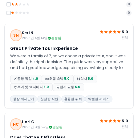
0
0
5.0
Seri N.
SN
전체
2026년 4월 13일
검증됨
Great Private Tour Experience
We were a family of 7, so we chose a private tour, and it was
definitely the right decision. The guide was very supportive
and had great knowledge, explaining everything clearly to
us throughout the trip.The transport was always on time,
공항 픽업
4.0
호텔 숙박
5.0
식사
5.0
which made everything very convenient.Our kids had a
wonderful time, especially at the Burj Khalifa, and we truly
투어 및 액티비티
5.0
현지 교통
5.0
enjoyed every moment and the stunning views
항상 제시간에
친절한 직원
훌륭한 위치
탁월한 서비스
5.0
Hori C.
HC
전체
2026년 3월 24일
검증됨
Days That Felt Effortless