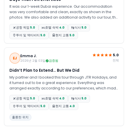
It was our 1-week Dubai experience. Our accommodation
was very comfortable and clean, exactly as shown in the
photos. We also added an additional activity to our tour, the
Museum of the Future, which was a truly unique experience
공항 픽업
5.0
호텔 숙박
4.0
식사
5.0
showcasing advanced technology and a glimpse into what
the world could look like in the years ahead.
투어 및 액티비티
5.0
현지 교통
5.0
5.0
Emma J.
EJ
전체
2026년 2월 03일
검증됨
Didn’t Plan to Extend… But We Did
My partner and I booked this tour through JTR Holidays, and
it turned out to be a great experience. Everything was
arranged exactly according to our preferences, which made
the trip even more enjoyable. Because of that, we decided to
공항 픽업
5.0
호텔 숙박
4.0
식사
5.0
extend our stay for an extra night just to relax and enjoy
Dubai a little more before heading back.
투어 및 액티비티
5.0
현지 교통
4.0
훌륭한 위치