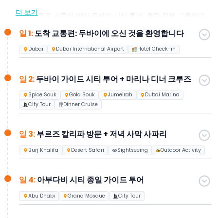
더 보기
고객은 공용 기준의 반일 두바이 시티 투어, 호텔 왕복 교통편이
포함된 마리나 디너 크루즈, 그리고 공용 4x4 랜드크루저로 진행
일 1:
도착 교통편: 두바이에 오신 것을 환영합니다
되는 저녁 사막 사파리를 즐길 수 있습니다. 이 패키지에는 또한
하루 종일 아부다비 시티 투어와 부르즈 칼리파(124층 및 125층)
Dubai
Dubai International Airport
Hotel Check-in
정상 방문이 포함되어 있으며 호텔에서의 사설 왕복 교통편이 제
공됩니다.
일 2:
두바이 가이드 시티 투어 + 마리나 디너 크루즈
5일째에는 고객이 미래관 입장권, 더 팜 전망대 티켓, 또는 75분
Spice Souk
Gold Souk
Jumeirah
Dubai Marina
간의 러브보트 라이드(스피드 보트) 중 세 가지 흥미로운 옵션 중
City Tour
Dinner Cruise
에서 하나를 선택하여 경험을 맞춤화할 수 있습니다.
이 예산 친화적인 패키지는 첫 방문객을 위해 특별히 설계되었으
일 3:
부르즈 칼리파 방문 + 저녁 사막 사파리
며, 문화 탐방, 상징적인 명소, 레저 시간을 균형 있게 제공하여 두
바이와 아부다비 모험을 최대한 즐길 수 있도록 합니다.
Burj Khalifa
Desert Safari
Sightseeing
Outdoor Activity
일 4:
아부다비 시티 종일 가이드 투어
Abu Dhabi
Grand Mosque
City Tour