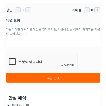
성인
:
아이들
:
1
0
특별 요청
지금 문의
안심 예약
최저가 보장