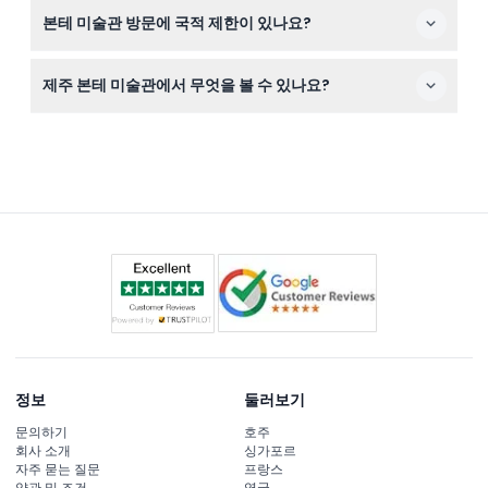
예약 확인서와 할인 티켓을 위한 연령 확인용 유효 신분증
본테 미술관 방문에 국적 제한이 있나요?
을 지참하시고, 미술관 부지를 편안하게 탐방할 수 있도록
편한 신발을 추천합니다.
네, 이 혜택은 한국 여권 소지자에게는 제공되지 않으니 예
제주 본테 미술관에서 무엇을 볼 수 있나요?
약 시 적격 여부를 확인하시기 바랍니다.
피츠커상 수상 건축가 안도 타다오가 설계한 아름다운 건물
안에서 전통 및 현대 공예를 통해 인간의 아름다움을 탐구
하는 전시를 경험할 수 있습니다.
정보
둘러보기
문의하기
호주
회사 소개
싱가포르
자주 묻는 질문
프랑스
약관 및 조건
영국