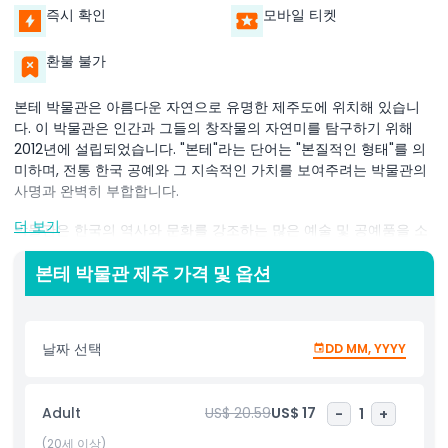
즉시 확인
모바일 티켓
환불 불가
본테 박물관은 아름다운 자연으로 유명한 제주도에 위치해 있습니
다. 이 박물관은 인간과 그들의 창작물의 자연미를 탐구하기 위해
2012년에 설립되었습니다. "본테"라는 단어는 "본질적인 형태"를 의
미하며, 전통 한국 공예와 그 지속적인 가치를 보여주려는 박물관의
사명과 완벽히 부합합니다.
더 보기
박물관은 한국의 역사와 문화를 강조하는 많은 예술 및 공예품을 소
장하고 있습니다. 여기에는 휴대용 식탁인 "소반", 다채로운 보자기,
나무 가구, 자수 제품, 개인 장신구, 토기 등이 포함됩니다. 이 작품들
본테 박물관 제주 가격 및 옵션
은 창립자가 30년 넘게 수집해 온 컬렉션에서 나온 것입니다.
본테 박물관은 과거만을 바라보는 것이 아니라 전통 한국 예술을 현
날짜 선택
DD MM, YYYY
대 사회와 연결합니다. 박물관은 한국 문화의 아름다움을 전 세계 사
람들과 나누는 것을 목표로 합니다. 박물관의 컬렉션은 한국의 풍부
한 예술 역사를 이야기하며 방문객들이 전통 장인 정신을 감상하도
Adult
US$ 20.59
US$ 17
-
1
+
록 격려합니다.
(20세 이상)