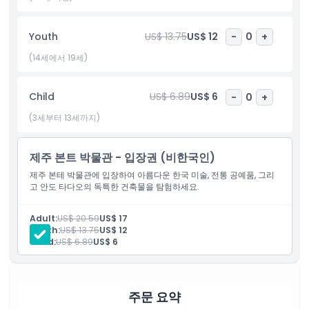
하이라이트
Youth
US$ 13.75
US$ 12
-
0
+
(14세에서 19세)
포함 사항
Child
US$ 6.89
US$ 6
-
0
+
아동 성인 정책
(3세부터 13세까지)
포함되지 않는 사항
제주 본트 박물관 - 입장권 (비한국인)
제주 본테 박물관에 입장하여 아름다운 한국 미술, 전통 공예품, 그리
운영 시간
고 안도 타다오의 독특한 건축물을 탐험하세요.
Adult:
US$ 20.59
US$ 17
알아야 할 사항
Youth:
US$ 13.75
US$ 12
Child:
US$ 6.89
US$ 6
위치
주문 요약
취소 정책