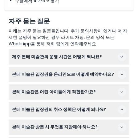
구글에서 4.7/5 ⭐ 평가
자주 묻는 질문
아래는 자주 묻는 질문들입니다. 추가 문의사항이 있거나 더 자
세한 설명이 필요하신 경우 라이브 채팅, 문의 양식 또는
WhatsApp을 통해 저희 팀에게 연락해주세요.
제주 본테 미술관의 운영 시간은 어떻게 되나요?
본테 미술관은 매일 오전 10시부터 오후 6시까지 개관하며,
본테 미술관 입장권을 온라인으로 어떻게 예약하나요?
마지막 입장은 오후 5시입니다(변동 가능하니 예약 시 확
인 바랍니다).
이 웹사이트에서 예약 과정 중 원하는 날짜와 티켓 종류를
본테 미술관은 어린 아이들에게 적합한가요?
선택하여 본테 미술관 입장권을 쉽게 온라인으로 예약할 수
있습니다.
영유아(0-2세)는 무료 입장이 가능하지만, 여권 등의 연령
본테 미술관 입장권의 취소 정책은 어떻게 되나요?
증명서를 지참해야 합니다. 그 이상의 어린이는 입장권이
필요합니다.
본테 미술관 입장권은 환불 및 취소가 불가하므로 예약 시
본테 미술관 방문 시 무엇을 지참해야 하나요?
날짜를 신중히 선택하시기 바랍니다.