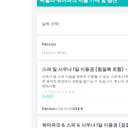
씨랄라 워터파크 서울 가격 및 옵션
지 마세요. 지금 티켓을 구매하고 씨랄라에서 멋진 시
하이라이트
날짜 선택
포함 사항
Person
아동 성인 정책
(4세에서 99세)
포함되지 않는 사항
스파 및 사우나 1일 이용권 (찜질복 포함) 
사우나 및 스파 시설을 완전히 이용할 수 있는 스파 & 
께 쾌적한 환경에서 경험을 즐기실 수 있습니다. 휴식과 
적합하지 않은 대상
제외사항
워터 파크 이용권
더 보기
포함 사항에 언급되지 않음
운영 시간
포함 사항
명소 입장권
Person:
US$ 10.25
US$ 8
찜질방 및 사우나 12시간 이용권
알아야 할 사항
찜질복
수건 2개
워터파크 & 스파 & 사우나 1일 이용권 (짐