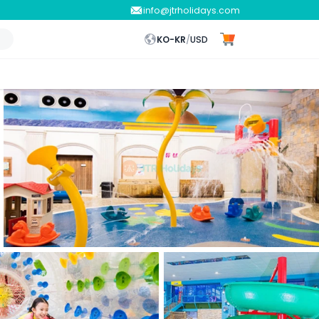
info@jtrholidays.com
KO-KR
/
USD