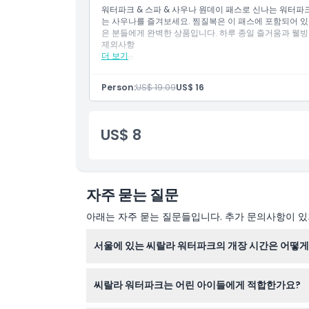
알아야 할 사항
워터파크 & 스파 & 사우나 원데이 패스로 신나는 워터파크
위치
장소를 나간 후에는 재입장이 허용되지 않습니다
는 사우나를 즐겨보세요. 찜질복은 이 패스에 포함되어 있
36개월 미만 유아는 1그룹당 최대 2명까지 나이 증
은 분들에게 완벽한 상품입니다. 하루 종일 즐거움과 웰빙
5세 이상 또는 키 100cm 이상 어린이는 혼탕을 이
제외사항
어린이 및 유아는 수영장 입장 시 보호자가 동반해야
가는 방법
더 보기
교통
안전을 위해 13세 미만 어린이는 모든 시설 이용 시
기타 개인 비용
13세 미만 어린이는 입장 시 구명조끼 착용이 필수
짐질 옷 (3,000원 / 현장 결제)
수영용품 대여는 불가능합니다
Person:
US$ 19.09
US$ 16
교환 방법
타월 1,000원으로 2개 대여 가능 (실내 린넨 카운터)
튜브, 구명조끼 등은 개인 지참하시거나 수영용품 
포함 사항에 명시되지 않음
SeaLaLa 워터파크 이용 시 수영복(래쉬가드 등)
포함 사항
SeaLaLa 타월은 대체용으로 사용할 수 없습니다)
취소 정책
US$ 8
물총, 고무튜브(일반 튜브는 허용), 1m 이상 및 바닥
워터파크 + 찜질방 & 사우나 12시간 티켓
반입 및 사용이 금지됩니다
알아야 할 사항
식사 후 30분 이내에는 물에 들어가지 마세요
장소를 떠난 후에는 재입장이 허용되지 않습니다
음주 상태, 눈 감염, 피부 질환, 전염병, 심장병, 임신
이 활동은 의학적 상태(고혈압, 간질 등), 임신부 
기 바랍니다
이 활동의 특성상 신체 이동이 불편하거나 휠체어를
자주 묻는 질문
SeaLaLa 시설은 질병 예방 및 수질 관리를 위해 출
장소 내에 외부 음식 및 음료 반입이 금지되어 있습
음식물은 푸드코트 내에서만 섭취 가능하며, 워터파
취한 상태로 보이는 참가자는 입장 또는 서비스가 거
아래는 자주 묻는 질문들입니다. 추가 문의사항이 있거
래지리버와 수영장의 수온은 31도씨로 유지되며, 이벤
흡연과 음주는 금지되어 있습니다. 직원에게 적발될 
규칙을 준수하지 않아 발생한 사고에 대해 당사는 
입장은 영업 종료 2시간 전에 마감됩니다(워터파크 오후 
서울에 있는 씨랄라 워터파크의 개장 시간은 어떻게
이용 시간은 12시간이며, 초과 시 시간당 1,000원 
본 활동은 고혈압, 간질 등 의학적 질환자, 임산부 
씨랄라 워터파크는 매일 오전 10시부터 오후 7시
활동 특성상 신체 이동이 불편한 분이나 휠체어 이
씨랄라 워터파크는 어린 아이들에게 적합한가요?
외부 음식물 및 음료 반입은 금지됩니다
음주가 의심되는 참가자는 입장 또는 서비스가 거부될