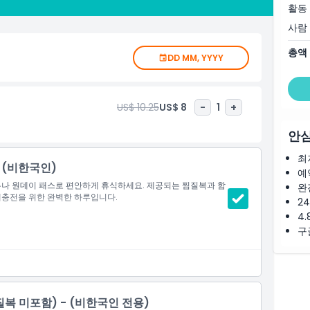
간을 즐기세요!
활동
사람
총액
DD MM, YYYY
US$ 10.25
US$ 8
-
1
+
안심
최
- (비한국인)
예
사우나 원데이 패스로 편안하게 휴식하세요. 제공되는 찜질복과 함
완
재충전을 위한 완벽한 하루입니다.
2
4.
구
질복 미포함) - (비한국인 전용)