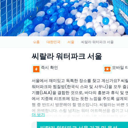
홈
대한민국
서울
씨랄라 워터파크 서울
씨랄라 워터파크 서울
즉시 확인
모바일 
서울에서 재미있고 독특한 장소를 찾고 계신가요? 씨
워터파크와 찜질방(한국식 스파 및 사우나)을 모두 즐길
기쁨(LALA)을 결합한 것으로, 바다의 흥분과 휴식 
에서 지중해 리조트에 있는 듯한 느낌을 주도록 설계되
행 중 반드시 방문해야 할 명소입니다. 씨랄라는 바쁜
에 완벽합니다. 스릴 넘치는 워터 어트랙션을 즐기고 
더 보기
습니다. 워터파크 이용 전에 사우나를 이용하려면 별도
하루는 단순한 즐거움을 넘어 친구나 가족과 잊을 수 