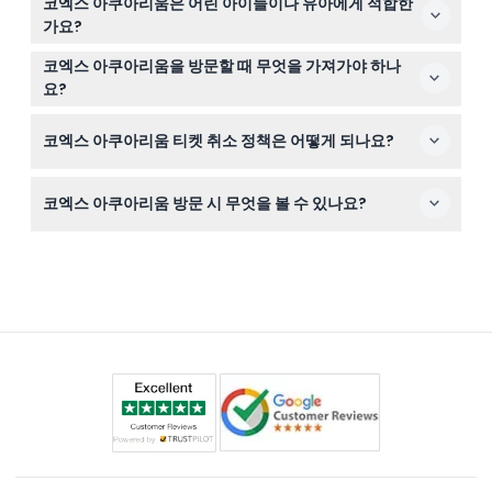
코엑스 아쿠아리움은 어린 아이들이나 유아에게 적합한
으며, 온라인 예약 시 할인 요금이 일반적으로 제공됩니다.
가요?
0-2세 유아는 유료 성인 1인당 1명까지 무료 입장이 가능하
코엑스 아쿠아리움을 방문할 때 무엇을 가져가야 하나
며, 3-12세 어린이는 할인 요금이 적용되고, 13세 이상은 성
요?
인 요금을 지불합니다.
예약 확인서와 필요 시 유효 신분증을 지참해 주세요; 외부
코엑스 아쿠아리움 티켓 취소 정책은 어떻게 되나요?
음식 및 음료, 애완동물, 위험 물품은 반입이 금지됩니다.
티켓은 환불 불가하며 취소가 불가능하므로 예약 전 계획을
코엑스 아쿠아리움 방문 시 무엇을 볼 수 있나요?
확실히 세우시기 바랍니다.
상어, 거북이, 가오리 등 650종, 40,000마리 이상의 해양
생물을 전시하는 16개의 테마 존을 탐험할 수 있습니다.