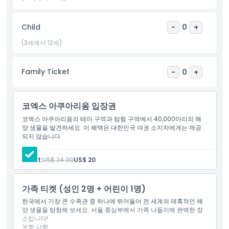
아동 성인 정책
Child
-
0
+
포함되지 않는 사항
(3세에서 12세)
운영 시간
Family Ticket
-
0
+
알아야 할 사항
코엑스 아쿠아리움 입장권
코엑스 아쿠아리움의 테마 구역과 탐험 구역에서 40,000마리의 해
양 생물을 발견하세요. 이 혜택은 대한민국 여권 소지자에게는 제공
위치
되지 않습니다
가는 방법
Adult:
US$ 24.30
US$ 20
교환 방법
가족 티켓 (성인 2명 + 어린이 1명)
한국에서 가장 큰 수족관 중 하나에 뛰어들어 전 세계의 매혹적인 해
양 생물을 탐험해 보세요. 서울 중심부에서 가족 나들이에 완벽한 장
취소 정책
소입니다!
포함 사항