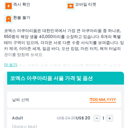
즉시 확인
모바일 티켓
환불 불가
코엑스 아쿠아리움은 대한민국에서 가장 큰 아쿠아리움 중 하나로,
650종의 해양 생물 40,000마리를 소장하고 있습니다. 6개의 특별
테마 구역이 있으며, 각각은 서로 다른 수중 서식지를 보여줍니다. 잉
카 제국, 아마존 세계, 일곱 바다, 오션 킹덤, 마린 터치, 해저 터널의
경이를 탐험해 보세요.
더 보기
또한, 안데스 산맥의 높은 산부터 열대 아마존 열대우림, 강, 늪지대
까지 물 모험을 떠나는 탐험 구역도 방문할 수 있습니다. 코엑스 아
쿠아리움은 모든 연령대 방문객에게 흥미롭고 교육적인 여행을 제공
코엑스 아쿠아리움 서울 가격 및 옵션
합니다!
날짜 선택
DD MM, YYYY
하이라이트
Adult
US$ 24.30
US$ 20
-
1
+
포함 사항
(13세에서 99세)