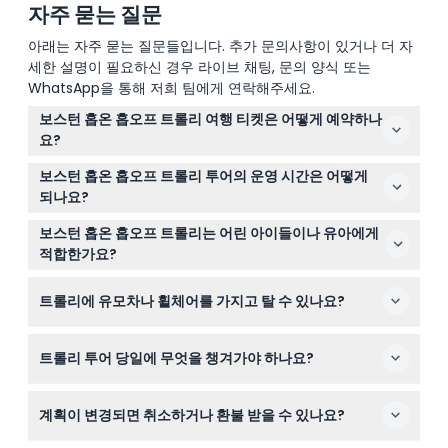
자주 묻는 질문
아래는 자주 묻는 질문들입니다. 추가 문의사항이 있거나 더 자
세한 설명이 필요하신 경우 라이브 채팅, 문의 양식 또는
WhatsApp을 통해 저희 팀에게 연락해주세요.
보스턴 홉온 홉오프 트롤리 여행 티켓은 어떻게 예약하나
요?
이 웹사이트에서 편리하고 안전하게 온라인으로 쉽게 티켓
보스턴 홉온 홉오프 트롤리 투어의 운영 시간은 어떻게
을 예약할 수 있습니다. 원하는 날짜를 선택하고 구매를 확
되나요?
인하기만 하면 시작할 수 있습니다.
트롤리는 4월부터 10월까지 매일 오전 9시부터 오후 5시까
보스턴 홉온 홉오프 트롤리는 어린 아이들이나 유아에게
지 운행하며, 11월부터 3월까지는 오전 9시부터 오후 4시까
적합한가요?
지 운행합니다. 트롤리는 보통 15~30분 간격으로 출발합니
네! 0~3세 어린이는 무료로 탑승할 수 있지만 예약 시 인원
다(변동 가능하므로 예약 시 확인하세요).
트롤리에 유모차나 휠체어를 가지고 탈 수 있나요?
수에 포함시키는 것을 잊지 마세요. 13세 이상 어린이는 성
인 요금이 필요합니다.
안타깝게도 트롤리는 유모차나 휠체어 접근이 불가능합니
트롤리 투어 당일에 무엇을 챙겨가야 하나요?
다. 이동 보조가 필요하신 경우, 이동 장치를 동반할 수 없으
므로 동반자가 있어야 합니다.
걷기 편한 신발과 날씨에 맞는 옷, 예약 확인서를 준비하세
계획이 변경되면 취소하거나 환불 받을 수 있나요?
요. 하루 종일 트롤리를 타고 내리므로 간단한 간식과 물이
들어있는 작은 배낭을 휴대하는 것이 좋습니다.