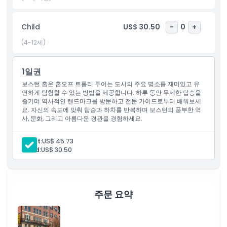
Child
US$ 30.50
-
0
+
포함 사항
(4-12세)
아동 성인 정책
1일권
보스턴 홉온 홉오프 트롤리 투어는 도시의 주요 명소를 재미있고 유
포함되지 않는 사항
연하게 탐험할 수 있는 방법을 제공합니다. 하루 동안 무제한 탑승을
즐기며 역사적인 랜드마크를 방문하고 전문 가이드로부터 배워보세
요. 자신의 속도에 맞춰 탑승과 하차를 반복하며 보스턴의 풍부한 역
운영 시간
사, 문화, 그리고 아름다운 경관을 경험하세요.
Adult:
US$ 45.73
알아야 할 사항
Child:
US$ 30.50
위치
주문 요약
교환 방법