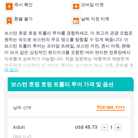
즉시 확인
모바일 티켓
환불 불가
날짜 지정 티켓
보스턴 호핑 호핑 트롤리 투어를 경험하세요. 이 최고의 관광 모험은
원하는 속도로 보스턴의 주요 명소를 탐험할 수 있게 해줍니다. 이
보스턴 트롤리 투어는 프리덤 트레일, 보스턴 커먼, 퀸시 마켓, 펜웨
이 파크 같은 상징적인 랜드마크를 포함한 여러 편리한 정류장에서
자유롭게 승하차가 가능합니다. 처음 방문하는 여행객과 재방문객
모두에게 이상적인 이 가이드 투어는 보스턴의 역사, 건축, 문화를 흥
더 보기
미롭게 들려주는 지식 있는 가이드의 라이브 해설을 제공합니다. 하
루 종일 무제한 승차가 가능해 여행 일정을 쉽게 맞춤화하고 역사적
보스턴 호핑 호핑 트롤리 투어 가격 및 옵션
인 장소에서 경치 좋은 해안가까지 모든 것을 발견할 수 있습니다.
편안하고 개방된 트롤리는 파노라마 뷰를 제공하며 도시의 가장 유
명한 지역을 통해 편안한 승차감을 선사합니다. 보스턴의 혁명적인
과거를 깊이 파고들고 싶든, 활기찬 현재를 즐기고 싶든, 보스턴 호핑
날짜 선택
DD MM, YYYY
호핑 트롤리 투어는 하나의 잊지 못할 하루에 보스턴의 최고를 편리
하고 재미있으며 교육적인 방식으로 볼 수 있는 투어입니다.
Adult
US$ 45.73
-
1
+
(13세 이상)
하이라이트