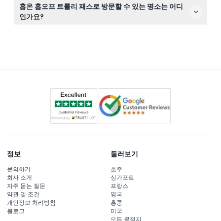
보스턴 홉온 홉오프 트롤리 티켓은 환불 불가하며 취소할
홉온 홉오프 트롤리 패스로 방문할 수 있는 명소는 어디
수 없습니다. 예약한 날짜와 시간에 티켓을 꼭 사용하세요.
인가요?
트롤리는 페뉴일 홀, USS 컨스티튜션, 보스턴 코먼, 보스턴
티 파티 쉽 & 뮤지엄과 같은 역사적인 장소를 포함해 100개
이상의 관광지를 운행합니다. 다운타운, 백 베이, 시어터 디
스트릭트, 워터프론트 디스트릭트를 자신의 페이스대로 탐
험할 수 있습니다.
정보
둘러보기
문의하기
호주
회사 소개
싱가포르
자주 묻는 질문
프랑스
약관 및 조건
영국
개인정보 처리방침
홍콩
블로그
미국
모든 목적지