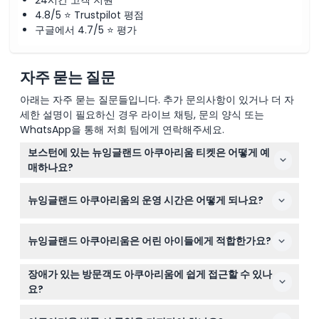
24시간 고객 지원
4.8/5 ⭐ Trustpilot 평점
구글에서 4.7/5 ⭐ 평가
자주 묻는 질문
아래는 자주 묻는 질문들입니다. 추가 문의사항이 있거나 더 자
세한 설명이 필요하신 경우 라이브 채팅, 문의 양식 또는
WhatsApp을 통해 저희 팀에게 연락해주세요.
보스턴에 있는 뉴잉글랜드 아쿠아리움 티켓은 어떻게 예
매하나요?
이 웹사이트에서 온라인으로 쉽게 티켓을 예매하여 특히 혼
뉴잉글랜드 아쿠아리움의 운영 시간은 어떻게 되나요?
잡한 시기에 입장을 보장할 수 있습니다. 사전 예매를 권장
하여 실망을 피하세요.
아쿠아리움은 월요일부터 금요일까지 오전 9시부터 오후 5
뉴잉글랜드 아쿠아리움은 어린 아이들에게 적합한가요?
시까지, 주말에는 오전 9시부터 오후 6시까지 운영됩니다
(변경될 수 있으니 예약 시 확인 바랍니다).
물론입니다! 0-11세 어린이는 반드시 유료 성인과 동반해야
장애가 있는 방문객도 아쿠아리움에 쉽게 접근할 수 있나
하며, 12세 이상은 성인 요금이 적용됩니다. 0-2세 유아는
요?
무료 입장하지만 성인과 함께 티켓을 예약해야 합니다.
네, 뉴잉글랜드 아쿠아리움은 휠체어 접근이 가능하며 엘리