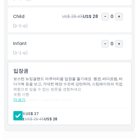
하세요!
Child
US$ 28.45
US$ 28
-
0
+
하이라이트
(3-11 세)
포함 사항
Infant
-
0
+
(0-2 세)
아동 성인 정책
입장권
포함되지 않는 사항
보스턴 뉴잉글랜드 아쿠아리움 입장을 즐기세요. 펭귄, 바다표범, 바
다거북 등을 보고, 거대한 해양 수조에 감탄하며, 스팅레이와의 직접
체험으로 잊을 수 없는 방문을 경험하세요.
포함 사항
운영 시간
더 보기
뉴잉글랜드 아쿠아리움 입장권
모든 주요 전시회 이용 가능
스페인어, 중국어, 일본어, 독일어, 프랑스어, 이탈리아어, 브라질
알아야 할 사항
Adult:
US$ 37
포르투갈어로 된 아쿠아리움 안내 지도
Child:
US$ 28.45
US$ 28
위치