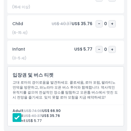
의 멋진 전망을 제공합니다. 고대 궁전 유적지를 탐험하며 로마의 전
(16세 이상)
설적인 과거에 대해 알아보세요.
이 역사적인 명소들과 함께, 티켓에는 파노라믹 오픈 탑 버스 투어가
Child
US$ 40.37
US$ 35.76
-
0
+
포함되어 있어 로마의 주요 명소를 편안하고 경치 좋게 둘러볼 수 있
(6-15 세)
습니다. 바티칸, 피아자 베네치아, 트레비 분수와 같은 랜드마크를 지
나가며 편안히 앉아 휴식을 취하세요. 이 호핑 온-호핑 오프 경험으
로 원하는 속도로 탐험하며 로마의 아름다움을 쉽게 즐길 수 있습니
Infant
US$ 5.77
-
0
+
다.
(0-5 세)
하이라이트
입장권 및 버스 티켓
고대 로마의 경이로움을 발견하세요. 콜로세움, 로마 포럼, 팔라티노
언덕을 방문하고, 파노라마 오픈 버스 투어와 함께합니다. 역사적인
포함 사항
유적지를 걸으며 전설적인 장소를 탐험하고 오픈톱 버스에서 멋진 도
시 전망을 즐기세요. 잊지 못할 로마 모험을 지금 예약하세요!
아동 성인 정책
Adult:
US$ 74.98
US$ 66.90
Child:
US$ 40.37
US$ 35.76
Infant:
US$ 5.77
포함되지 않는 사항