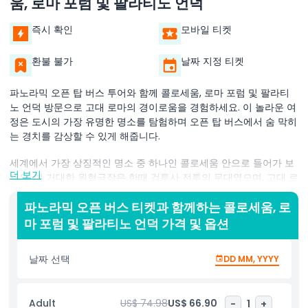
움, 로마 포럼 및 팔라티노 언덕
즉시 확인
모바일 티켓
환불 불가
날짜 지정 티켓
파노라믹 오픈 탑 버스 투어와 함께 콜로세움, 로마 포럼 및 팔라티
노 언덕 방문으로 고대 로마의 경이로움을 경험하세요. 이 놀라운 여
정은 도시의 가장 유명한 명소를 탐험하며 오픈 탑 버스에서 숨 막히
는 경치를 감상할 수 있게 해줍니다.
세계에서 가장 상징적인 명소 중 하나인 콜로세움 안으로 들어가 보
더 보기
세요. 이 거대한 원형극장은 한때 검투사 전투의 무대였으며, 고대 로
마 오락의 웅장함을 엿볼 수 있습니다. 역사적인 유적지를 걸으며 이
곳에서 펼쳐졌던 짜릿한 이벤트들을 상상해 보세요.
파노라믹 오픈 버스 티켓과 함께하는 콜로세움, 로
마 포럼 및 팔라티노 언덕 가격 및 옵션
다음으로 고대 로마의 중심지인 로마 포럼을 방문하세요. 이 광활한
지역은 한때 정치, 사회, 상업 활동의 중심지였습니다. 신전, 정부 건
날짜 선택
DD MM, YYYY
물, 시장의 유적지를 거닐며 이 놀라운 장소의 역사를 밝혀보세요.
여정은 로마의 7개 언덕 중 하나인 팔라티노 언덕으로 이어집니다.
이 역사적인 언덕은 도시의 발상지로 여겨지며 로마 포럼과 그 너머
Adult
US$ 74.98
US$ 66.90
-
1
+