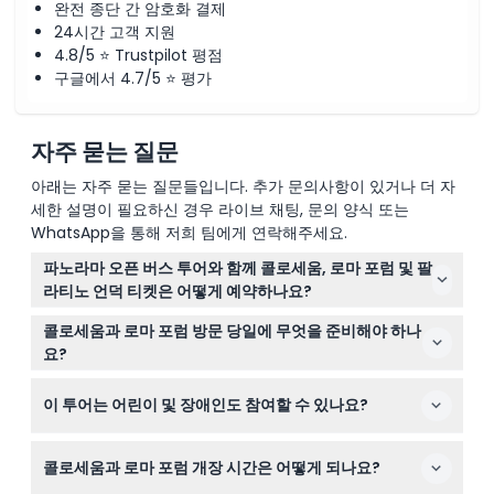
완전 종단 간 암호화 결제
24시간 고객 지원
4.8/5 ⭐ Trustpilot 평점
구글에서 4.7/5 ⭐ 평가
자주 묻는 질문
아래는 자주 묻는 질문들입니다. 추가 문의사항이 있거나 더 자
세한 설명이 필요하신 경우 라이브 채팅, 문의 양식 또는
WhatsApp을 통해 저희 팀에게 연락해주세요.
파노라마 오픈 버스 투어와 함께 콜로세움, 로마 포럼 및 팔
라티노 언덕 티켓은 어떻게 예약하나요?
이 웹사이트에서 간편하게 온라인으로 티켓을 예약할 수 있
콜로세움과 로마 포럼 방문 당일에 무엇을 준비해야 하나
습니다. 원하는 날짜를 선택하시고 예약 과정 중에 이용 가
요?
능 여부를 확인하여 자리를 확보하세요.
입장을 위해 유효한 신분증을 지참하고, 걷기에 편한 신발
이 투어는 어린이 및 장애인도 참여할 수 있나요?
과 날씨에 맞는 옷차림을 준비하세요. 원활한 입장을 위해
인쇄된 티켓 또는 디지털 티켓도 잊지 마세요.
0-15세 어린이는 유료 성인 보호자와 함께해야 하며, 16세
콜로세움과 로마 포럼 개장 시간은 어떻게 되나요?
이상은 성인 요금을 지불합니다. 장애인은 유효 신분증 제
시 시 무료 입장이 가능하지만, 이 활동은 휠체어 접근이 불