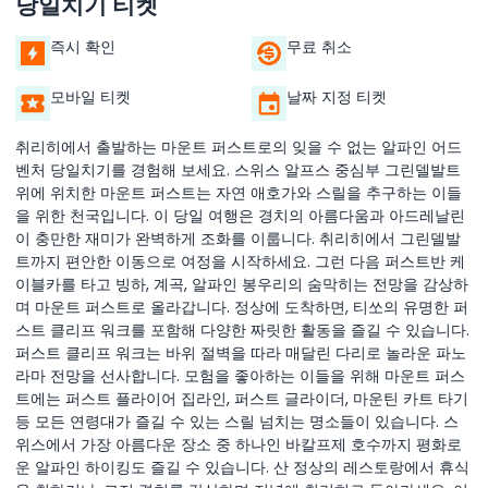
당일치기 티켓
즉시 확인
무료 취소
모바일 티켓
날짜 지정 티켓
취리히에서 출발하는 마운트 퍼스트로의 잊을 수 없는 알파인 어드
벤처 당일치기를 경험해 보세요. 스위스 알프스 중심부 그린델발트
위에 위치한 마운트 퍼스트는 자연 애호가와 스릴을 추구하는 이들
을 위한 천국입니다. 이 당일 여행은 경치의 아름다움과 아드레날린
이 충만한 재미가 완벽하게 조화를 이룹니다. 취리히에서 그린델발
트까지 편안한 이동으로 여정을 시작하세요. 그런 다음 퍼스트반 케
이블카를 타고 빙하, 계곡, 알파인 봉우리의 숨막히는 전망을 감상하
며 마운트 퍼스트로 올라갑니다. 정상에 도착하면, 티쏘의 유명한 퍼
스트 클리프 워크를 포함해 다양한 짜릿한 활동을 즐길 수 있습니다.
퍼스트 클리프 워크는 바위 절벽을 따라 매달린 다리로 놀라운 파노
라마 전망을 선사합니다. 모험을 좋아하는 이들을 위해 마운트 퍼스
트에는 퍼스트 플라이어 집라인, 퍼스트 글라이더, 마운틴 카트 타기
등 모든 연령대가 즐길 수 있는 스릴 넘치는 명소들이 있습니다. 스
위스에서 가장 아름다운 장소 중 하나인 바칼프제 호수까지 평화로
운 알파인 하이킹도 즐길 수 있습니다. 산 정상의 레스토랑에서 휴식