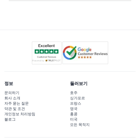
취리히에서 베른 고지대를 지나 인터라켄에 들른 후 경치
좋은 드라이브, 케이블카 탑승, 퍼스트 클리프 워크 산책, 바
할프제 호수 하이킹, 선택적인 어드벤처 활동, 그리고 파노
라마 기차 탑승으로 돌아오는 일정이 포함되어 있습니다.
정보
둘러보기
문의하기
호주
회사 소개
싱가포르
자주 묻는 질문
프랑스
약관 및 조건
영국
개인정보 처리방침
홍콩
블로그
미국
모든 목적지