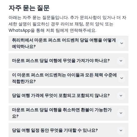
자주 묻는 질문
아래는 자주 묻는 질문들입니다. 추가 문의사항이 있거나 더 자
세한 설명이 필요하신 경우 라이브 채팅, 문의 양식 또는
WhatsApp을 통해 저희 팀에게 연락해주세요.
취리히에서 마운트 퍼스트 어드벤처 당일 여행을 어떻게
예약하나요?
이 웹사이트에서 바로 마운트 퍼스트로 가는 하루 종일 모
마운트 퍼스트 당일 여행에 무엇을 가져가야 하나요?
험을 쉽게 예약할 수 있습니다. 원하는 날짜를 선택하고 안
전한 결제 과정을 통해 예약을 완료하세요.
방수 의류와 하이킹 및 야외 활동에 적합한 튼튼한 신발을
이 마운트 퍼스트 어드벤처는 아이들과 모든 체력 수준에
반드시 착용하세요. 또한 물, 간식, 자외선 차단제, 멋진 경
적합한가요?
치를 담을 수 있는 카메라도 챙기세요.
0-5세 어린이는 무료로 참여할 수 있으나 예약 시 반드시
당일 여행 가격에 무엇이 포함되고 포함되지 않나요?
신청해야 합니다. 바할프제 호수까지의 하이킹은 약간 경사
가 있는 중간 난이도이므로 기본적인 체력이 필요하지만,
티켓에는 마운트 퍼스트로 가는 케이블카 탑승, 퍼스트 클
여행에는 대부분의 체력 수준에 맞는 다양한 활동도 포함되
마운트 퍼스트 당일 여행을 취소하면 환불이 가능한가
리프 워크 입장, 경치 좋은 드라이브, 파노라마 기차 탑승,
어 있습니다.
요?
부분 가이드 투어가 포함되어 있습니다. 식사, 음료, 팁, 호
활동 시작 최소 48시간 전에 취소할 경우 환불이 가능하지
텔 이동은 포함되지 않습니다.
당일 여행 일정 동안 무엇을 기대할 수 있나요?
만, 송금 수수료가 부과됩니다.