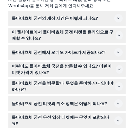
WhatsApp을 통해 저희 팀에게 연락해주세요.
돌마바흐체 궁전의 개장 시간은 어떻게 되나요?
돌마바흐체 궁전은 화요일부터 일요일까지 오전 9시부터
이 웹사이트에서 돌마바흐체 궁전 티켓을 온라인으로 구
오후 4시까지 개장하며, 월요일, 새해 첫날, 라마단 바이람
매할 수 있나요?
첫날, 희생제 첫날에는 휴관합니다(변경될 수 있으니 예약
네, 여기에서 편리하게 돌마바흐체 궁전 티켓을 온라인으로
시 확인해 주세요).
돌마바흐체 궁전에서 오디오 가이드가 제공되나요?
예약하여 줄 서는 시간을 절약하고 방문 시간을 효율적으로
사용할 수 있습니다.
티켓에는 오디오 가이드가 포함되어 있으며 10개 이상의 언
어린이도 돌마바흐체 궁전을 방문할 수 있나요? 어린이
어로 제공되어 방문객이 궁전을 자신의 페이스에 맞춰 역사
티켓 가격이 있나요?
와 건축에 대해 배울 수 있습니다.
0세에서 6세 어린이는 돌마바흐체 궁전에 무료로 입장할
돌마바흐체 궁전을 방문할 때 무엇을 준비하거나 입어야
수 있어 가족과 함께 방문하기에 좋습니다.
하나요?
궁전과 정원을 걸을 편안한 신발을 신으시고, 아름다운 내
돌마바흐체 궁전 티켓의 취소 정책은 어떻게 되나요?
부와 경치를 사진에 담을 수 있도록 카메라를 지참하세요.
방문 대부분이 야외 공간이므로 날씨도 반드시 확인해 주세
돌마바흐체 궁전 티켓은 환불이 불가하며 어떤 경우에도 취
요.
돌마바흐체 궁전 우선 입장 티켓에는 무엇이 포함되나
소할 수 없으므로 방문 계획을 신중히 세워 주세요.
요?
우선 입장 티켓은 돌마바흐체 궁전 빠른 입장뿐 아니라 궁