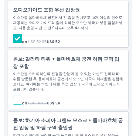
하이라이트
오디오가이드 포함 우선 입장권
이스탄불 돌마바흐체 궁전에서 긴 줄을 건너뛰고 15개 이상의 언어로
제공되는 오디오 가이드와 함께 화려한 오스만 제국 내부를 탐험하세
포함 사항
요. 겨울 운영 시간: 오전 9시부터 오후 4시까지.
아동 성인 정책
Person:
US$ 52.95
US$ 52
포함되지 않는 사항
콤보: 갈라타 타워 + 돌마바흐체 궁전 하렘 구역 입
장 포함
이스탄불 스카이라인의 전경을 한눈에 볼 수 있는 아센드 갈라타 타
운영 시간
워를 방문한 후, 돌마바흐체 궁전에서 오스만 제국의 화려함을 경험해
보세요. 여기에는 하렘에 대한 독점 입장과 다국어 오디오 가이드가
포함되어 있습니다.
알아야 할 사항
Person:
US$ 96.87
US$ 96
위치
콤보: 하기아 소피아 그랜드 모스크 + 돌마바흐체 궁
가는 방법
전 입장 및 하렘 구역 출입권
하기아 소피아의 웅장한 돔과 풍부한 비잔틴 오스만 제국의 유산을