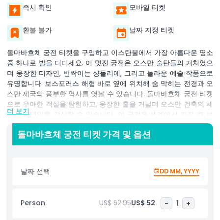
즉시 확인
모바일 티켓
환불 불가
날짜 지정 티켓
돌마바흐체 궁전 티켓을 구입하고 이스탄불에서 가장 아름다운 명소
중 하나로 발을 디디세요. 이 멋진 궁전은 오스만 술탄들의 거처였으
며 웅장한 디자인, 반짝이는 샹들리에, 그리고 놀라운 예술 작품으로
유명합니다. 보스포러스 해협 바로 옆에 위치해 숨 막히는 전경과 오
스만 제국의 풍부한 역사를 엿볼 수 있습니다. 돌마바흐체 궁전 티켓
으로 우아한 객실을 탐험하고, 웅장한 홀을 거닐며 오스만 건축의 세
더 보기
밀한 디테일을 감상할 수 있습니다. 이 궁전은 세계에서 가장 큰 보
헤미안 크리스탈 샹들리에를 보유하고 있어 이스탄불 방문객들에게
돌마바흐체 궁전 티켓 가격 및 옵션
반드시 봐야 할 명소입니다. 15개 이상의 언어로 제공되는 오디오 가
이드를 통해 궁전의 매혹적인 역사를 배워보세요. 오디오 가이드를
사용하려면 방문객은 투어 시작 전에 유효한 신분증을 맡겨야 합니
다. 궁전은 연중무휴로 개방되며, 11월 1일부터 3월 31일까지 겨울 시
날짜 선택
DD MM, YYYY
즌에는 오전 9시부터 오후 4시까지 방문객을 맞이합니다. 돌마바흐
체 궁전 티켓으로 방문 계획을 세우고 이스탄불의 최고 명소 중 하나
인 오스만 술탄들의 호화로운 세계를 발견하세요.
Person
US$ 52.95
US$ 52
-
1
+