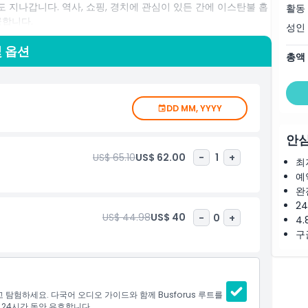
지나갑니다. 역사, 쇼핑, 경치에 관심이 있든 간에 이스탄불 홉
활동
공합니다.
성인
있도록 다국어로 제공되는 정보성 오디오 가이드가 포함되어 있습
및 옵션
총액
수 있어 잊을 수 없는 경험이 됩니다.
 홉온 홉오프 버스 투어는 꼭 해야 할 활동입니다. 짧은 방문이
니다. 오늘 티켓을 예약하고 가장 편리한 방식으로 이스탄불의 아
DD MM, YYYY
안심
US$ 65.10
US$ 62.00
-
1
+
최
예
완
2
US$ 44.98
US$ 40
-
0
+
4.
구
탐험하세요. 다국어 오디오 가이드와 함께 Busforus 루트를
 24시간 동안 유효합니다.