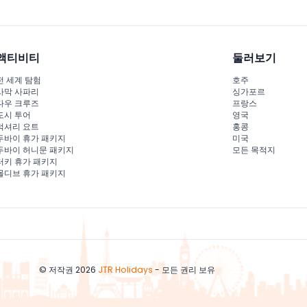
액티비티
둘러보기
전 세계 탐험
호주
사막 사파리
싱가포르
다우 크루즈
프랑스
도시 투어
영국
럭셔리 요트
홍콩
두바이 휴가 패키지
미국
두바이 허니문 패키지
모든 목적지
터키 휴가 패키지
몰디브 휴가 패키지
© 저작권 2026
JTR Holidays
- 모든 권리 보유