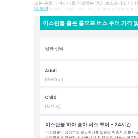
스는 유럽과 아시아를 연결하는 멋진 보스포러스 다리도 
더 보기
온 홉오프 버스 투어는 모든 이들을 위한 무언가를 제
투어에는 이스탄불의 풍부한 역사와 문화를 배울 수 
이스탄불 홉온 홉오프 버스 투어 가격 
니다. 오픈탑 2층 버스에서는 도시를 완벽하게 조망할 
당신만의 속도로 탐험할 수 있는 유연성을 가진 이스탄불
든 여유로운 도시 탐험이든, 이 투어는 완벽한 선택입
날짜 선택
름다움을 만끽하세요!
Adult
하이라이트
(13-99 세)
포함 사항
Child
(6-12 세)
아동 성인 정책
이스탄불 하차 승차 버스 투어 - 24시간
운영 시간
이스탄불의 상징적인 랜드마크를 오픈탑 이층 버스를 타고 
무제한으로 이용할 수 있습니다. 티켓은 첫 사용 시점부터