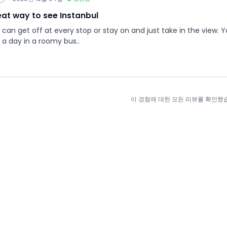
at way to see Instanbul
can get off at every stop or stay on and just take in the view. You
 a day in a roomy bus..
이 경험에 대한 모든 리뷰를 확인했