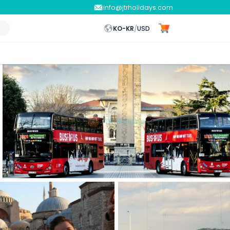
info@jtrholidays.com
KO-KR
/
USD