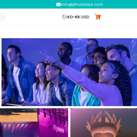
info@jtrholidays.com
KO-KR
/
USD