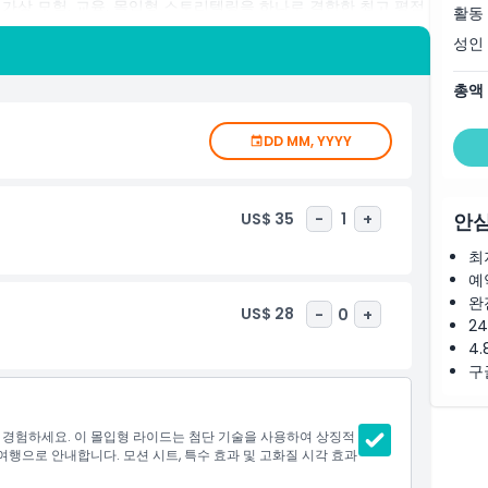
가상 모험, 교육, 몰입형 스토리텔링을 하나로 결합한 최고 평점
활동
성인
총액
DD MM, YYYY
US$ 35
-
1
+
안심
최
예
완
US$ 28
-
0
+
2
4.
구
경험하세요. 이 몰입형 라이드는 첨단 기술을 사용하여 상징적
행으로 안내합니다. 모션 시트, 특수 효과 및 고화질 시각 효과