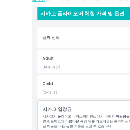
나 도시를 다시 발견하는 경우에도, 플라이오버 체험은 
시카고 명소입니다.
시카고 플라이오버 체험 가격 및 옵션
하이라이트
날짜 선택
포함 사항
Adult
아동 성인 정책
(14세 이상)
포함되지 않는 사항
Child
(0-13 세)
적합하지 않은 대상
시카고 입장권
알아야 할 사항
시카고의 플라이오버 익스피리언스에서 비행의 짜릿함을 
인 랜드마크와 아름다운 풍경 위를 가로지르는 숨막히는 여
위치
로 하늘을 나는 듯한 기분을 느낄 수 있습니다.