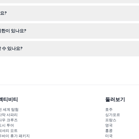
안전하게 티켓을 온라인으로 예약할 수 있습니다.
요?
날짜와 시간에 예약하시기 바랍니다.
제한이 있나요?
 최소 키 102cm가 필요합니다.
 수 있나요?
바람, 향기, 스트로브 조명 같은 특수 효과를 경험할 수 있습니다.
액티비티
둘러보기
전 세계 탐험
호주
사막 사파리
싱가포르
다우 크루즈
프랑스
도시 투어
영국
럭셔리 요트
홍콩
두바이 휴가 패키지
미국