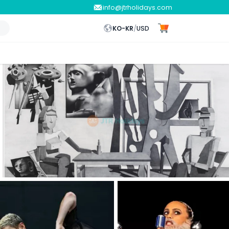
info@jtrholidays.com
KO-KR
/
USD