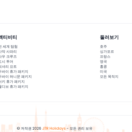
액티비티
둘러보기
전 세계 탐험
호주
사막 사파리
싱가포르
다우 크루즈
프랑스
도시 투어
영국
럭셔리 요트
홍콩
두바이 휴가 패키지
미국
두바이 허니문 패키지
모든 목적지
터키 휴가 패키지
몰디브 휴가 패키지
© 저작권 2026
JTR Holidays
- 모든 권리 보유