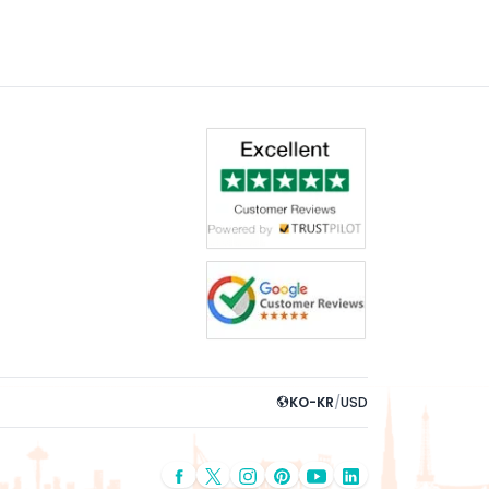
KO-KR
/
USD