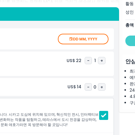
요리를 제공하는 유명한 MCA 카페, 그리고 예술에서 영감을 받은
활동
한 예술 애호가든 단순히 시카고 명소를 탐방하는 사람이든, 시
성인
감을 주고 혁신적인 여정을 제공합니다.
총액
DD MM, YYYY
US$ 22
-
1
+
안심
최
예
완
US$ 14
-
0
+
2
4.
구
니다. 시카고 도심에 위치해 있으며, 혁신적인 전시, 인터랙티브
변화하는 작품을 탐험하고, 테라스에서 도시 전경을 감상하며,
 문화 애호가라면 꼭 방문해야 할 곳입니다!