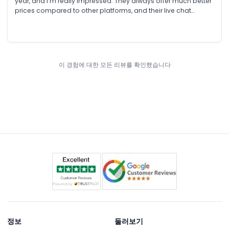
year, and I’m really impressed. They always offer much better
prices compared to other platforms, and their live chat
support is very helpful. I received my tickets within just 5
minutes, which was amazing. I’m very excited and satisfied
with their service. Thank you to JTR Holidays and the team!
이 경험에 대한 모든 리뷰를 확인했습니다
정보
둘러보기