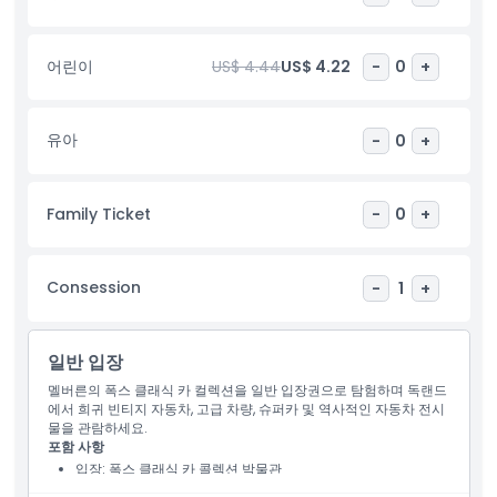
수집가, 그리고 진정으로 잊지 못할 멜버른 경험을 원하는 모든 이들
에게 반드시 방문해야 할 곳입니다.
어린이
US$ 4.44
US$ 4.22
-
0
+
하이라이트
유아
-
0
+
포함 사항
Family Ticket
-
0
+
아동 성인 정책
Consession
-
1
+
포함되지 않는 사항
적합하지 않은 대상
일반 입장
멜버른의 폭스 클래식 카 컬렉션을 일반 입장권으로 탐험하며 독랜드
에서 희귀 빈티지 자동차, 고급 차량, 슈퍼카 및 역사적인 자동차 전시
운영 시간
물을 관람하세요.
포함 사항
입장: 폭스 클래식 카 콜렉션 박물관
알아야 할 사항
명소 내부 가이드 투어