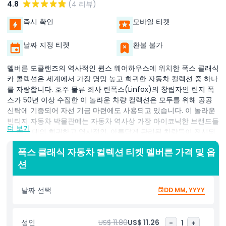
4.8
(4 리뷰)
즉시 확인
모바일 티켓
날짜 지정 티켓
환불 불가
멜버른 도클랜즈의 역사적인 퀸스 웨어하우스에 위치한 폭스 클래식
카 콜렉션은 세계에서 가장 명망 높고 희귀한 자동차 컬렉션 중 하나
를 자랑합니다. 호주 물류 회사 린폭스(Linfox)의 창립자인 린지 폭
스가 50년 이상 수집한 이 놀라운 차량 컬렉션은 모두를 위해 공공
신탁에 기증되어 자선 기금 마련에도 사용되고 있습니다. 이 놀라운
빈티지 자동차 박물관에는 자동차 역사상 가장 아이코닉한 브랜드들
더 보기
의 수십 대의 희귀하고 역사적인, 아름답게 관리된 차량들이 전시되
어 있습니다. 메르세데스 벤츠, 재규어, 포르쉐, 페라리, 벤틀리, 폭스
폭스 클래식 자동차 컬렉션 티켓 멜버른 가격 및 옵
바겐, 롤스로이스, 포드, MG, 렉서스, 닛산의 클래식 모델들을 1923
션
년부터 2020년까지 거의 한 세기에 걸쳐 만나볼 수 있습니다. 많은
차량들은 단 한 대뿐인 프로토타입, 독점 모델, 또는 럭셔리와 혁신의
상징이 된 차량들입니다. 자동차 애호가이든 자동차 역사에 호기심
날짜 선택
DD MM, YYYY
이 있든 이 컬렉션은 자동차 디자인과 엔지니어링의 발전을 독특하
게 보여줍니다. 폭스 클래식 카 콜렉션 멜버른은 단순한 박물관이 아
니라 자동차 문화, 장인정신, 유산을 기념하는 공간입니다. 관광객,
성인
US$ 11.80
US$ 11.26
-
1
+