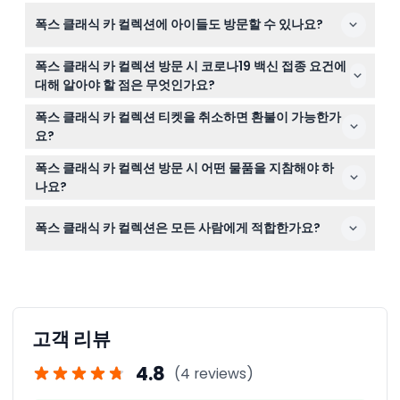
이 웹사이트에서 원하는 날짜를 선택하고 결제 과정을 완료
폭스 클래식 카 컬렉션에 아이들도 방문할 수 있나요?
하면 쉽게 티켓을 예약할 수 있습니다.
네, 6세에서 15세 어린이는 결제한 성인과 동반해야 하며, 6
폭스 클래식 카 컬렉션 방문 시 코로나19 백신 접종 요건에
세 미만 어린이는 무료 입장입니다. 16세 이상 어린이는 성
대해 알아야 할 점은 무엇인가요?
인 요금을 지불합니다.
16세 이상 방문객은 코로나19 완전 접종을 완료했거나 유효
폭스 클래식 카 컬렉션 티켓을 취소하면 환불이 가능한가
한 의료 면제서를 소지해야 하며, 입장 시 증빙을 제시해야
요?
합니다.
티켓은 환불 불가하며 취소할 수 없으니 예약 전에 계획을
폭스 클래식 카 컬렉션 방문 시 어떤 물품을 지참해야 하
확실히 세우세요.
나요?
예약한 티켓 확인서, 신분증, 그리고 16세 이상일 경우 코로
폭스 클래식 카 컬렉션은 모든 사람에게 적합한가요?
나19 백신 접종 증명서 또는 면제서를 지참하세요.
대부분의 방문객에게 적합하지만, 임산부, 최근 수술을 받
았거나 심장 질환이 있는 사람, 그리고 매우 어린 유아에게
는 적합하지 않습니다.
고객 리뷰
4.8
(4 reviews)