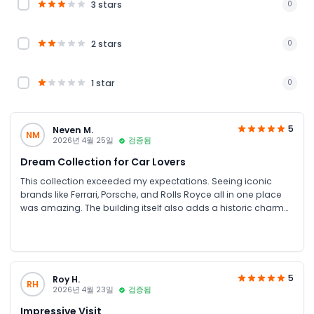
3 stars
0
2 stars
0
1 star
0
5
Neven M.
NM
2026년 4월 25일
검증됨
Dream Collection for Car Lovers
This collection exceeded my expectations. Seeing iconic
brands like Ferrari, Porsche, and Rolls Royce all in one place
was amazing. The building itself also adds a historic charm
to the experience.
5
Roy H.
RH
2026년 4월 23일
검증됨
Impressive Visit