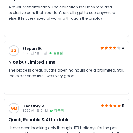
A must-visit attraction! The collection includes rare and
exclusive cars that you don’t usually get to see anywhere
else. It felt very special walking through the display.
4
Stepan G.
SG
2026년 4월 18일
검증됨
Nice but Limited Time
The place is great, but the opening hours are a bit limited. Still,
the experience itself was very good.
5
Geoffrey M.
GM
2026년 4월 04일
검증됨
Quick, Reliable & Affordable
I have been booking only through JTR Holidays for the past