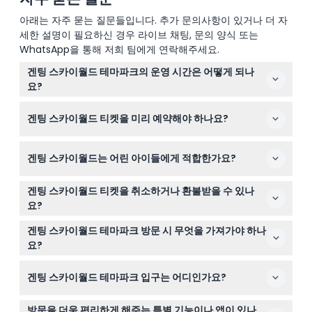
아래는 자주 묻는 질문들입니다. 추가 문의사항이 있거나 더 자
세한 설명이 필요하신 경우 라이브 채팅, 문의 양식 또는
WhatsApp을 통해 저희 팀에게 연락해주세요.
겐팅 스카이월드 테마파크의 운영 시간은 어떻게 되나
요?
파크는 매일 오전 10시부터 오후 6시까지 운영되며, 매주
겐팅 스카이월드 티켓을 미리 예약해야 하나요?
화요일은 말레이시아의 공휴일 및 학교 휴일을 제외하고 휴
장합니다(변경될 수 있으니 예약 시 꼭 확인하세요).
네, 입장 인원이 제한되어 있으므로 이 웹사이트에서 최소
겐팅 스카이월드는 어린 아이들에게 적합한가요?
하루 전 온라인으로 티켓을 구입하는 것이 권장됩니다.
키 89cm 미만 어린이는 무료 입장이 가능하지만, 0~17세
겐팅 스카이월드 티켓을 취소하거나 환불받을 수 있나
어린이는 반드시 유료 성인 동반이 필요합니다. 키 111cm
요?
이상은 성인 요금이 적용됩니다.
티켓은 환불 및 취소가 불가하므로 예약 시 여행 날짜를 신
겐팅 스카이월드 테마파크 방문 시 무엇을 가져가야 하나
중히 선택하시기 바랍니다.
요?
편안한 복장과 걷기 좋은 신발, 음식, 기념품, 티켓에 포함되
겐팅 스카이월드 테마파크 입구는 어디인가요?
지 않은 추가 비용 결제용 현금 또는 카드를 준비하세요.
입구는 겐팅 하이랜즈 도착 후 찾기 쉬운 스카이에비뉴 몰
방문을 더욱 편리하게 해주는 특별 기능이나 앱이 있나