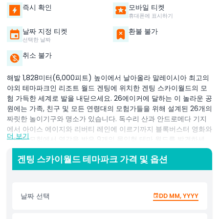
즉시 확인
모바일 티켓
휴대폰에 표시하기
날짜 지정 티켓
환불 불가
선택한 날짜
취소 불가
해발 1,828미터(6,000피트) 높이에서 날아올라 말레이시아 최고의
야외 테마파크인 리조트 월드 겐팅에 위치한 겐팅 스카이월드의 모
험 가득한 세계로 발을 내딛으세요. 26에이커에 달하는 이 놀라운 공
원에는 가족, 친구 및 모든 연령대의 모험가들을 위해 설계된 26개의
짜릿한 놀이기구와 명소가 있습니다. 독수리 산과 안드로메다 기지
에서 아이스 에이지와 리버티 레인에 이르기까지 블록버스터 영화와
더 보기
장대한 모험에서 영감을 받은 9개의 몰입형 테마 월드를 발견하세
요. 각 구역은 아드레날린을 자극하는 롤러코스터, 상호작용 가족 놀
겐팅 스카이월드 테마파크 가격 및 옵션
이기구, 세계적 수준의 디자인과 스토리텔링으로 생생하게 구현된
시네마틱 경험을 혼합해 제공합니다. 흥분된 마음을 쉬어야 할 때는
다양한 식사 옵션, 테마 쇼핑 아울렛 및 공원 전역에서의 라이브 엔
터테인먼트를 즐기세요. 짜릿한 모험을 찾는 이든 가족 나들이를 원
날짜 선택
DD MM, YYYY
하는 이든 겐팅 스카이월드는 구름 위에서 즐거움, 웃음 그리고 잊을
수 없는 추억으로 가득 찬 하루를 보장합니다.