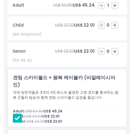
Adult
US$ 53.80
US$ 45.24
-
1
+
하이라이트
Child
US$ 23.23
US$ 22.01
-
0
+
포함 사항
(90-110센티미터)
아동 성인 정책
Senior
US$ 23.23
US$ 22.01
-
0
+
(60-99 세)
포함되지 않는 사항
겐팅 스카이월드 + 왕복 케이블카 (비말레이시아
운영 시간
인)
국제 방문객들은 3개의 VQ 패스와 울창한 고원 경치를 통과하는 왕
복 곤돌라 탑승과 함께 겐팅 스카이월드 입장을 즐깁니다.
알아야 할 사항
Adult:
US$ 53.80
US$ 45.24
Child:
US$ 23.23
US$ 22.01
위치
Senior:
US$ 23.23
US$ 22.01