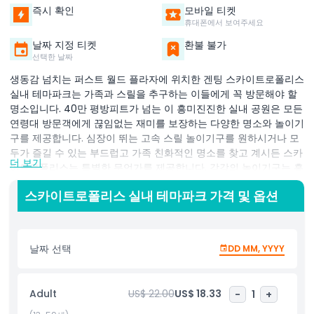
즉시 확인
모바일 티켓
휴대폰에서 보여주세요
날짜 지정 티켓
환불 불가
선택한 날짜
생동감 넘치는 퍼스트 월드 플라자에 위치한 겐팅 스카이트로폴리스
실내 테마파크는 가족과 스릴을 추구하는 이들에게 꼭 방문해야 할
명소입니다. 40만 평방피트가 넘는 이 흥미진진한 실내 공원은 모든
연령대 방문객에게 끊임없는 재미를 보장하는 다양한 명소와 놀이기
구를 제공합니다. 심장이 뛰는 고속 스릴 놀이기구를 원하시거나 모
두가 즐길 수 있는 부드럽고 가족 친화적인 명소를 찾고 계시든 스카
더 보기
이트로폴리스는 특별한 무언가를 제공합니다. 각각의 놀이기구는 흥
분과 웃음, 기쁨으로 가득 찬 잊지 못할 경험을 선사하도록 설계되었
스카이트로폴리스 실내 테마파크 가격 및 옵션
습니다. 가족, 커플 또는 친구 그룹에게 완벽한 이 겐팅 하이랜드의
실내 테마파크는 비가 오나 맑으나 함께 소중한 시간을 보내기에 이
상적인 장소입니다. 다채로운 회전목마와 회전 놀이기구부터 아드레
날린이 솟구치는 롤러코스터까지 스카이트로폴리스에는 지루할 틈
날짜 선택
DD MM, YYYY
이 없습니다. 그래서 겐팅 하이랜드에서 재미 가득한 실내 모험을 찾
고 계시다면 겐팅 스카이트로폴리스 실내 테마파크 탐험의 기회를
놓치지 마세요. 한 지붕 아래 엔터테인먼트, 흥분, 그리고 잊지 못할
Adult
US$ 22.00
US$ 18.33
-
1
+
추억이 완벽하게 어우러져 있습니다!