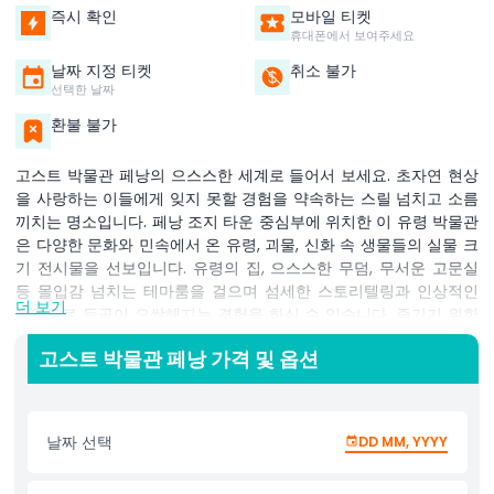
즉시 확인
모바일 티켓
휴대폰에서 보여주세요
날짜 지정 티켓
취소 불가
선택한 날짜
환불 불가
고스트 박물관 페낭의 으스스한 세계로 들어서 보세요. 초자연 현상
을 사랑하는 이들에게 잊지 못할 경험을 약속하는 스릴 넘치고 소름
끼치는 명소입니다. 페낭 조지 타운 중심부에 위치한 이 유령 박물관
은 다양한 문화와 민속에서 온 유령, 괴물, 신화 속 생물들의 실물 크
기 전시물을 선보입니다. 유령의 집, 으스스한 무덤, 무서운 고문실
등 몰입감 넘치는 테마룸을 걸으며 섬세한 스토리텔링과 인상적인
더 보기
환영으로 등골이 오싹해지는 경험을 하실 수 있습니다. 즐기기 위한
탐험이든 용기를 시험하기 위한 방문이든 고스트 박물관은 체험 활
고스트 박물관 페낭 가격 및 옵션
동, 정보 지도, 심지어 유령 의상 착용과 무시무시한 사진 촬영 기회
도 제공합니다. 페낭에서 독특한 체험을 찾는 공포 애호가 및 방문객
에게 꼭 가봐야 할 곳입니다. 가족, 친구, 용감한 솔로 여행자에게 완
벽하며 재미와 공포를 균등하게 제공합니다. 오늘 미지의 세계를 발
날짜 선택
DD MM, YYYY
견하세요.