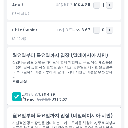
Adult
US$ 5.87
US$ 4.89
-
1
+
하이라이트
(13세 이상)
포함 사항
Child/Senior
US$ 3.91
US$ 3.67
-
0
+
(3-12 세)
아동 성인 정책
월요일부터 목요일까지 입장 (말레이시아 시민)
포함되지 않는 사항
실감나는 공포 장면을 가이드와 함께 체험하고, 무료 의상과 소품을
이용해 잊지 못할 사진 촬영을 즐기세요. 공휴일을 제외한 월요일부
터 목요일까지 이용 가능하며, 말레이시아 시민만 이용할 수 있습니
적합하지 않은 대상
다.
포함 사항
무료 의상과 소품이 제공되는 가이드 공포 투어
운영 시간
국제 여행자를 위한 월~목 유효
Adult:
US$ 5.87
US$ 4.89
Child/Senior:
US$ 3.91
US$ 3.67
알아야 할 사항
월요일부터 목요일까지 입장 (비말레이시아 시민)
위치
사실적인 공포 장면을 안내하는 가이드 투어를 체험하고, 무료 의상과
소품을 활용해 잊지 못할 사진 촬영을 즐기세요. 공휴일을 제외한 월