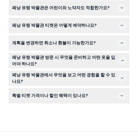
페낭 유령 박물관은 매일 오전 10시부터 오후 7시까지 운영
페낭 유령 박물관은 어린이와 노약자도 적합한가요?
되며, 마지막 입장은 오후 6시 30분에 가능합니다(변동 가
능성 있음 — 예약 시 확인 바랍니다).
13세 이상 어린이는 성인 요금이 부과되며, 0-4세 어린이는
페낭 유령 박물관 티켓은 어떻게 예약하나요?
무료 입장입니다. 이 박물관은 노인, 임산부 또는 고혈압이
나 간질과 같은 의학적 상태가 있는 분들에게는 권장되지
이 웹사이트에서 간편하게 티켓을 온라인으로 예약할 수 있
않습니다.
계획을 변경하면 취소나 환불이 가능한가요?
으며, 원하는 날짜와 시간의 가능 여부도 확인할 수 있습니
다.
티켓은 환불 불가 및 취소 불가능하니, 일정에 가장 잘 맞는
페낭 유령 박물관 방문 시 무엇을 준비하고 어떤 옷을 입
날짜와 시간을 신중히 예약해 주세요.
어야 하나요?
실내에서는 신발 착용이 불가하므로 쉽게 벗을 수 있는 신
페낭 유령 박물관에서 무엇을 보고 어떤 경험을 할 수 있
발을 신으시길 바랍니다. 외부 음식과 음료는 반입 금지이
나요?
며, 박물관에서 재미있는 사진 촬영을 위한 의상과 소품을
실물 크기의 유령과 민속 신화 생물들로 가득한 세 층의 무
제공합니다.
특별 티켓 가격이나 할인 혜택이 있나요?
섭고 신비한 방들을 탐험할 수 있으며, 으스스한 무덤과 귀
신 들린 집도 포함되어 있습니다. 방문객들은 또한 인터랙
장애인과 17세 이상 학생(유효 신분증 소지)의 경우 아동
티브 전시와 의상을 입고 테마 사진 촬영을 즐길 수 있습니
또는 노인 티켓을 예약할 수 있습니다. 말레이시아 내국인
다.
과 국제 방문객의 요금이 다르며, 특히 월요일부터 목요일
사이 평일 방문 시에 적용됩니다.