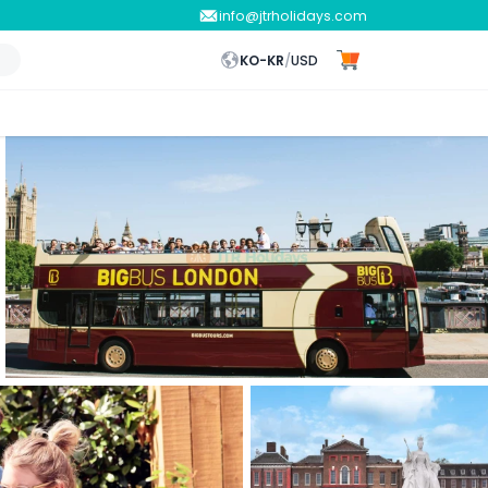
info@jtrholidays.com
KO-KR
/
USD