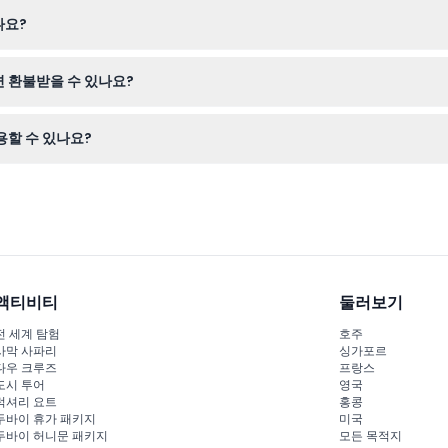
소에서 요구하는 경우 유효한 신분증을 준비하세요; 편안한 신발과 날씨에 
나요?
성인 티켓은 16세에서 99세까지 이용 가능합니다.
면 환불받을 수 있나요?
없습니다.
용할 수 있나요?
 있으며, 활성화하면 30일 연속 유효합니다.
액티비티
둘러보기
전 세계 탐험
호주
사막 사파리
싱가포르
다우 크루즈
프랑스
도시 투어
영국
럭셔리 요트
홍콩
두바이 휴가 패키지
미국
두바이 허니문 패키지
모든 목적지