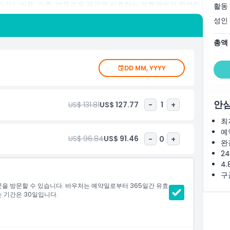
니다. 커플, 가족, 여유로운 관광을 선호하는 여행객에게 완벽하
활동
를 빠르게 서두르지 않고 편리하게 즐길 수 있도록 가치와 자유를 보
성인
총액
DD MM, YYYY
안심
US$ 131.81
US$ 127.77
-
1
+
최
예
US$ 96.84
US$ 91.46
-
0
+
완
2
4.
구
 곳을 방문할 수 있습니다. 바우처는 예약일로부터 365일간 유효
는 기간은 30일입니다.