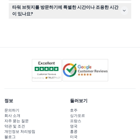
타워 브릿지는 매일 09:30부터 18:00까지 개관하며, 마지
타워 브릿지를 방문하기에 특별한 시간이나 조용한 시간
막 입장 시간은 17:00입니다(변경될 수 있으니 예약 시 확
이 있나요?
인 바랍니다).
네, 매월 두 번째 토요일 오전 09:30부터 11:30까지 조용한
방문이 가능한 '릴랙스드 오프닝' 세션이 있어 자폐증, 아스
퍼거 증후군 또는 불안을 가진 방문객에게 적합합니다.
정보
둘러보기
문의하기
호주
회사 소개
싱가포르
자주 묻는 질문
프랑스
약관 및 조건
영국
개인정보 처리방침
홍콩
블로그
미국