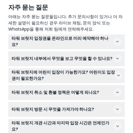
자주 묻는 질문
아래는 자주 묻는 질문들입니다. 추가 문의사항이 있거나 더 자
세한 설명이 필요하신 경우 라이브 채팅, 문의 양식 또는
WhatsApp을 통해 저희 팀에게 연락해주세요.
타워 브릿지 입장권을 온라인으로 미리 예약해야 하나
요?
미리 예약이 반드시 필요하지는 않지만, 입장을 보장하고
타워 브릿지 내부에서 무엇을 보고 무엇을 할 수 있나요?
대기 시간을 피하기 위해 타워 브릿지 티켓을 여기서 온라
인으로 미리 예약하는 것이 강력히 권장됩니다.
노스 타워와 사우스 타워를 탐험하고, 런던의 전경을 볼 수
타워 브릿지에 어린이 입장이 가능한가요? 어린이도 입장
있는 유리 바닥 하이레벨 워크웨이를 걸으며, 원래의 증기
권이 필요한가요?
기관이 있는 빅토리아 엔진 룸을 방문할 수 있습니다.
0세에서 4세 어린이는 무료 입장이 가능하지만, 0세에서
타워 브릿지 취소 및 환불 정책은 어떻게 되나요?
15세 어린이는 반드시 입장권을 구매한 성인과 동반해야 합
니다. 학생 티켓 이용 시, 입장 시 유효한 신분증을 제시해야
타워 브릿지 티켓은 환불 불가이며 취소할 수 없으니, 구매
합니다.
타워 브릿지 방문 시 무엇을 가져가야 하나요?
전에 계획을 확실히 하시기 바랍니다.
학생 티켓이 있다면 유효한 신분증을 지참하고, 유리 바닥
타워 브릿지 개관 시간과 마지막 입장 시간은 언제인가
과 계단에서 걷기 편한 신발을 신으며, 방문 일부가 야외이
요?
므로 날씨에 맞는 복장을 준비하세요.