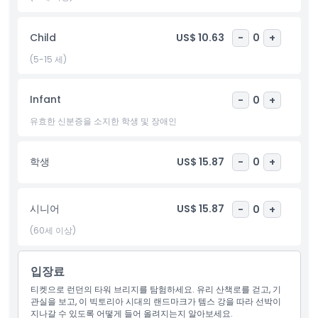
하이라이트
Child
US$ 10.63
-
0
+
포함 사항
(5-15 세)
아동 성인 정책
Infant
-
0
+
유효한 신분증을 소지한 학생 및 장애인
운영 시간
학생
US$ 15.87
-
0
+
알아야 할 사항
시니어
US$ 15.87
-
0
+
위치
(60세 이상)
가는 방법
입장료
티켓으로 런던의 타워 브리지를 탐험하세요. 유리 산책로를 걷고, 기
교환 방법
관실을 보고, 이 빅토리아 시대의 랜드마크가 템스 강을 따라 선박이
지나갈 수 있도록 어떻게 들어 올려지는지 알아보세요.