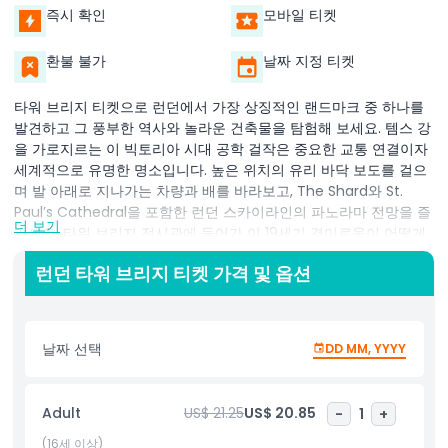
즉시 확인
모바일 티켓
환불 불가
날짜 지정 티켓
타워 브리지 티켓으로 런던에서 가장 상징적인 랜드마크 중 하나를
발견하고 그 풍부한 역사와 놀라운 건축물을 탐험해 보세요. 템스 강
을 가로지르는 이 빅토리아 시대 공학 걸작은 중요한 교통 연결이자
세계적으로 유명한 명소입니다. 높은 위치의 유리 바닥 보도를 걸으
며 발 아래로 지나가는 차량과 배를 바라보고, The Shard와 St.
Paul’s Cathedral을 포함한 런던 스카이라인의 파노라마 전망을 즐
더 보기
기세요. 타워 브리지 전시관에 들어가 이 19세기 경이로움이 어떻게
설계되고 건축되었는지를 배우고, 거대한 선박이 지나가도록 다리가
런던 타워 브리지 티켓 가격 및 옵션
들어 올려지는 모습을 보여주는 인터랙티브 전시를 체험해 보세요.
원래 빅토리아 시대 증기 기관실을 방문하여 리프트를 구동했던 보
존된 증기 기관을 보며 런던의 산업 과거를 엿볼 수 있습니다. 타워
브리지 방문은 단순한 관광을 넘어 역사, 혁신, 디자인을 체험하는 여
날짜 선택
DD MM, YYYY
정입니다. 역사 애호가, 건축 팬 또는 숨 막히는 전망을 원하는 누구
에게나 완벽한 이 명소는 런던 중심에서 꼭 봐야 할 곳입니다. 입장
권은 온라인으로 미리 예약하여 입장 보장 및 대기 시간을 줄이세요.
Adult
US$ 21.25
US$ 20.85
-
1
+
(16세 이상)