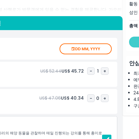
활동
널 산책로가 방문객에게 잊을 수 없는 경험을 제공합니다. 가오리
성인
견 구역 등 다양한 상호작용이 있습니다. 쇼의 다른 주연으로는 해
다. 유리 산책로를 따라 산책을 시작하며 모래호랑이상어가 발 밑을
션
총액
통 문어, 가오리를 만나고 유리 터널로 바닷속을 산책하며 암초
으세요. 피라냐, 맹인동굴물고기, 독화살개구리부터 쿠바악어 스파
막으로 남극의 얼음 세계로 여행을 떠나 젠투펭귄의 군락을 발견
하여 아쿠아리움의 인기 주민들을 더 잘 알 수 있게 합니다. 수백
DD MM, YYYY
 것뿐만 아니라, 씨 라이프 네트워크는 우리의 바다와 그 거주자
안심
US$ 52.44
US$ 45.72
-
1
+
최
예
완
2
US$ 47.06
US$ 40.34
-
0
+
4.
구
천 마리의 해양 동물을 관찰하며 매일 진행되는 강의를 통해 흥미로