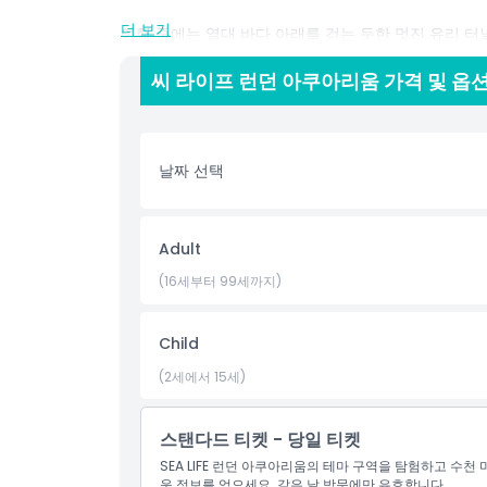
더 보기
여행 중에는 열대 바다 아래를 걷는 듯한 멋진 유리 터
먹이 주기, 다이빙 쇼 관람, 만져볼 수 있는 수조와 발
마, 문어, 얼룩상어, 인기 많은 흰동가리 등이 있습니
씨 라이프 런던 아쿠아리움 가격 및 옵
미끄러져 지나가는 모습을 감상하세요. 모래뱀장어, 보
와 그 속에 사는 놀라운 동물에 관한 실습 지식을 얻
이스까지 열대 우림 동물들도 만날 수 있습니다. 마지
해보세요. 씨 라이프는 라이브 먹이 주기와 강연도 제공
날짜 선택
만 명이 해양 세계의 경이를 발견할 수 있도록 도와주는
들을 미래를 위해 보호하는 데 중요한 역할을 합니다.
Adult
(16세부터 99세까지)
하이라이트
Child
포함 사항
(2세에서 15세)
운영 시간
스탠다드 티켓 - 당일 티켓
SEA LIFE 런던 아쿠아리움의 테마 구역을 탐험하고 수
위치
운 정보를 얻으세요. 같은 날 방문에만 유효합니다.