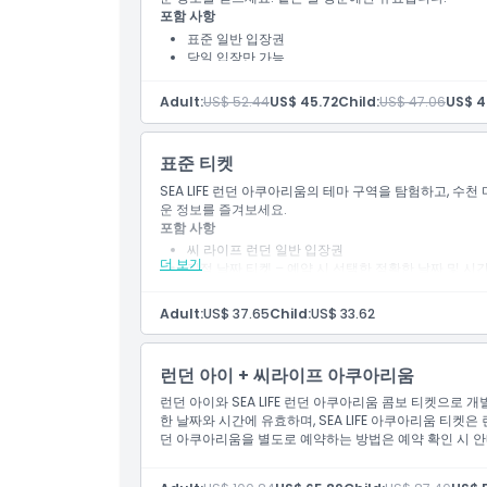
포함 사항
표준 일반 입장권
취소 정책
당일 입장만 가능.
내일 또는 미래 날짜 예약은 다음 옵션을 선택하세요.
Adult:
US$ 52.44
US$ 45.72
Child:
US$ 47.06
US$ 4
표준 티켓
SEA LIFE 런던 아쿠아리움의 테마 구역을 탐험하고, 수
운 정보를 즐겨보세요.
포함 사항
씨 라이프 런던 일반 입장권
더 보기
지정 날짜 티켓 – 예약 시 선택한 정확한 날짜 및 시
내일 또는 미래 날짜에 예약 가능.
Adult:
US$ 37.65
Child:
US$ 33.62
런던 아이 + 씨라이프 아쿠아리움
런던 아이와 SEA LIFE 런던 아쿠아리움 콤보 티켓으로 
한 날짜와 시간에 유효하며, SEA LIFE 아쿠아리움 티켓은 
던 아쿠아리움을 별도로 예약하는 방법은 예약 확인 시 