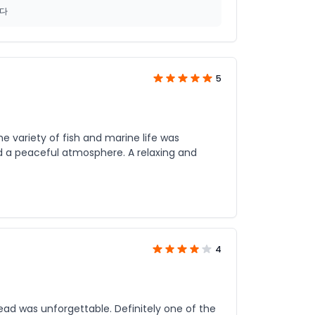
니다
5
e variety of fish and marine life was
d a peaceful atmosphere. A relaxing and
4
ad was unforgettable. Definitely one of the