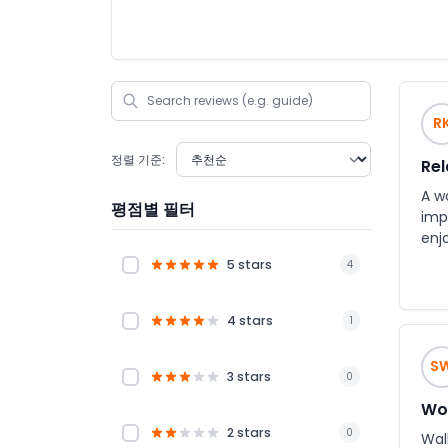
R
정렬 기준:
Rel
A w
평점별 필터
imp
enj
5 stars
4
4 stars
1
S
3 stars
0
Wor
2 stars
0
Wal