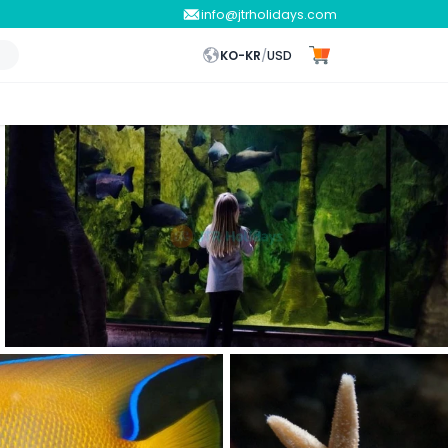
info@jtrholidays.com
KO-KR
/
USD