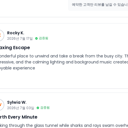
예약한 고객만 리뷰를 남길 수 있습
Rocky K.
K
2026년 7월 17일
검증됨
axing Escape
onderful place to unwind and take a break from the busy city. Th
ressive, and the calming lighting and background music create
oyable experience
Sylwia W.
W
2026년 7월 03일
검증됨
th Every Minute
king through the glass tunnel while sharks and rays swam overhe