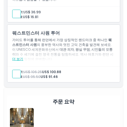
취소 정책
Adult:
US$ 36.99
Child:
US$ 16.81
웨스트민스터 사원 투어
가이드 투어를 통해 런던에서 가장 상징적인 랜드마크 중 하나인
웨
스트민스터 사원
의 풍부한 역사와 멋진 고딕 건축을 발견해 보세요.
이 UNESCO 세계문화유산에서
대관 의자
,
왕실 무덤
,
시인들의 모퉁
이
와 수 세기에 걸친 영국 전통을 탐험하세요. 역사 애호가와 런던 시
더 보기
내 관광 일정에 완벽합니다.
포함 사항
웨스트민스터 사원 입장
Adult:
US$ 106.25
US$ 100.88
영어 안내원.
Child:
US$ 95.50
US$ 91.46
주문 요약