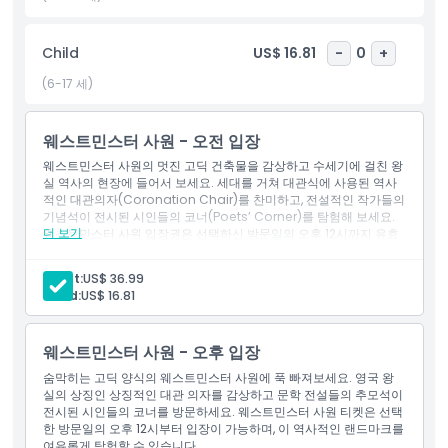
를 잊을 수 없는 여정으로 떠나세요!
Child
US$ 16.81
-
0
+
하이라이트
(6-17 세)
포함 사항
웨스트민스터 사원 - 오전 입장
웨스트민스터 사원의 멋진 고딕 건축물을 감상하고 수세기에 걸친 왕
실 역사의 현장에 들어서 보세요. 세대를 거쳐 대관식에 사용된 역사
아동 성인 정책
적인 대관의자(Coronation Chair)를 찬미하고, 전설적인 작가들의
기념석이 전시된 시인들의 코너(Poets’ Corner)를 탐험해 보세요.
더 보기
웨스트민스터 사원 입장권은 선택하신 방문일의 오후 12시까지 유효
하여, 이 상징적인 명소를 자신만의 속도로 경험할 수 있습니다.
알아야 할 사항
Adult:
US$ 36.99
Child:
US$ 16.81
위치
웨스트민스터 사원 - 오후 입장
가는 방법
숨막히는 고딕 양식의 웨스트민스터 사원에 푹 빠져보세요. 영국 왕
실의 상징인 상징적인 대관 의자를 감상하고 문학 전설들의 추모석이
전시된 시인들의 코너를 방문하세요. 웨스트민스터 사원 티켓은 선택
교환 방법
한 방문일의 오후 12시부터 입장이 가능하며, 이 역사적인 랜드마크를
여유롭게 탐험할 수 있습니다.