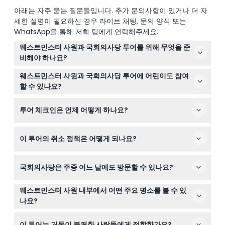
아래는 자주 묻는 질문들입니다. 추가 문의사항이 있거나 더 자
세한 설명이 필요하신 경우 라이브 채팅, 문의 양식 또는
WhatsApp을 통해 저희 팀에게 연락해주세요.
웨스트민스터 사원과 국회의사당 투어를 위해 무엇을 준
비해야 하나요?
편안한 워킹화, 휴대전화나 인쇄된 유효한 티켓, 가능하다
웨스트민스터 사원과 국회의사당 투어에 어린이도 참여
면 신분증을 지참하세요. 오디오 가이드가 포함되어 있으므
할 수 있나요?
로 추가 장비를 가져올 필요는 없습니다.
네! 0-2세 어린이는 무료로 참여할 수 있고, 0-11세 어린이
투어 체크인은 언제 어떻게 하나요?
는 유료 성인 동반이 필요하며, 12세 이상은 성인 요금을 지
불해야 합니다.
투어 출발 9:15 AM 최소 15분 전에 웨스트민스터 사원 상점
이 투어의 취소 정책은 어떻게 되나요?
앞 집합 지점에 도착하세요. 아미고 투어즈(Amigo Tours)
로고가 보이는 안내판을 들고 있는 가이드를 찾으시면 됩니
티켓은 환불 불가이며 취소할 수 없으니, 예약하신 날짜와
다.
국회의사당은 주중 어느 날에도 방문할 수 있나요?
시간에 참석하실 수 있는지 꼭 확인해 주세요.
국회의사당 공개 투어는 보통 토요일과 국회 휴회 기간에만
웨스트민스터 사원 내부에서 어떤 주요 명소를 볼 수 있
가능하며, 예약 시 이 웹사이트에서 이용 가능한 날짜를 확
나요?
인할 수 있습니다(변경될 수 있으니 예약 시 반드시 확인하
대관의자, 시인의 코너, 왕실 무덤 등 천 년 이상의 왕실 역
세요).
이 투어는 거동이 불편한 사람들에게 적합한가요?
사와 고딕 건축을 체험할 수 있는 역사적인 장소들을 탐방