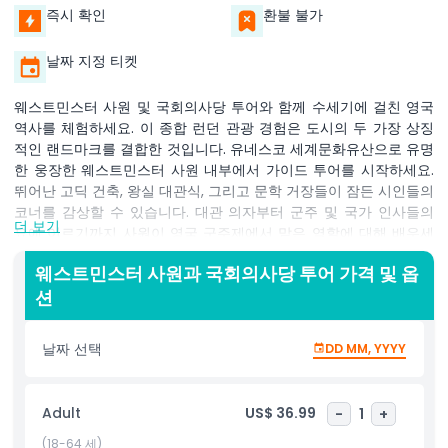
즉시 확인
환불 불가
날짜 지정 티켓
웨스트민스터 사원 및 국회의사당 투어와 함께 수세기에 걸친 영국
역사를 체험하세요. 이 종합 런던 관광 경험은 도시의 두 가장 상징
적인 랜드마크를 결합한 것입니다. 유네스코 세계문화유산으로 유명
한 웅장한 웨스트민스터 사원 내부에서 가이드 투어를 시작하세요.
뛰어난 고딕 건축, 왕실 대관식, 그리고 문학 거장들이 잠든 시인들의
코너를 감상할 수 있습니다. 대관 의자부터 군주 및 국가 인사들의
더 보기
묘에 이르기까지 사원이 영국 군주제에서 맡은 역할에 대해 배우세
요. 다음으로 국회의사당 광장을 건너 하원과 상원의 본거지인 인상
웨스트민스터 사원과 국회의사당 투어 가격 및 옵
적인 국회의사당에 도착해서 세계적으로 유명한 빅벤 시계탑 아래에
션
서 경외심을 느끼세요. 전문 가이드가 영국 의회의 내부 운영과 영국
정치사의 주요 사건, 의미 있는 토론 및 법률에 대해 자세히 설명합
니다. 화려한 빅토리아 시대 내부 장식과 수세기 민주 전통이 살아있
날짜 선택
DD MM, YYYY
는 역사적인 중앙 로비를 감상하세요. 문화 애호가, 역사 애호가 및
진정한 런던 투어를 원하는 모든 분들에게 이상적인 이 결합된 경험
은 영국의 종교 유산과 의회 민주주의에 대한 탁월한 통찰을 제공합
Adult
US$ 36.99
-
1
+
니다. 웨스트민스터 중심부에 편리하게 위치해 있어 런던 여행 일정
에 완벽한 추가가 됩니다. 오늘 투어를 예약하여 영국의 과거와 현재
(18-64 세)