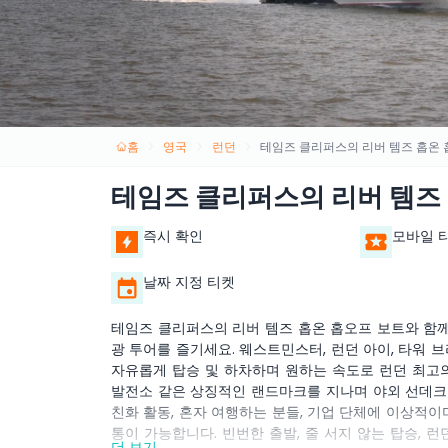
홈
영국
런던
테임즈 클리퍼스의 리버 템즈 홉온 
테임즈 클리퍼스의 리버 템즈
즉시 확인
모바일 
날짜 지정 티켓
테임즈 클리퍼스의 리버 템즈 홉온 홉오프 보트와 함께
광 투어를 즐기세요. 웨스트민스터, 런던 아이, 타워 브
자유롭게 탑승 및 하차하며 원하는 속도로 런던 최고의
발전소 같은 상징적인 랜드마크를 지나며 야외 선데크나
친화 활동, 혼자 여행하는 분들, 기업 단체에 이상적이
통이 가능합니다. 빈번한 출발, 줄 서지 않는 탑승,
더 보기