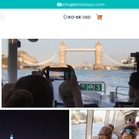
info@jtrholidays.com
KO-KR
/
USD