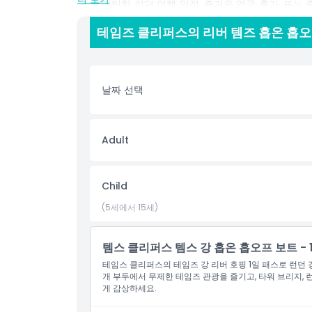
요. 로맨틱한 런던 여행 일정, 즐거운 영국 휴가, 또
이라면, 테임즈 클리퍼스의 리버 템즈 홉온 홉오프 보트
테임즈 클리퍼스의 리버 템즈 홉온 홉오
하여 원활한 해변 관광을 만끽하세요.
하이라이트
날짜 선택
포함 사항
Adult
아동 성인 정책
Child
포함되지 않는 사항
(5세에서 15세)
운영 시간
템스 클리퍼스 템스 강 홉온 홉오프 보트 - 
테임스 클리퍼스의 테임즈 강 리버 호핑 1일 패스로 런던
개 부두에서 무제한 테임즈 관광을 즐기고, 타워 브리지, 
알아야 할 사항
게 감상하세요.