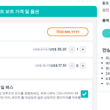
는 중앙 런던과 동부 런던 지역을 간편하게 이동하는 방법을 계획 중
활동
는 잊지 못할 런던 보트 투어 경험을 위한 티켓입니다. 지금 예약
성인
프 보트 가격 및 옵션
총액
DD MM, YYYY
US$ 37.57
US$ 35.01
-
1
+
안심
최
예
US$ 18.79
US$ 17.51
-
0
+
완
2
4.
구
1일 패스
 강 크루즈의 진수를 경험하세요. 퍼트니부터 그리니치까지 24
런던 아이, 세인트 폴 대성당과 같은 상징적인 랜드마크를 자유롭