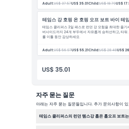
위치
Adult:
US$ 37.57
US$ 35.01
Child:
US$ 18.79
US$ 17.
취소 정책
테임스 강 호핑 온 호핑 오프 보트 바이 테
테임스 클리퍼스 2일 패스로 런던 강 모험을 최대한 즐기
버사이드까지 24개 부두에서 자유롭게 승하선하고, 타워 
를 이틀 동안 감상하세요.
Adult:
US$ 56.97
US$ 55.21
Child:
US$ 28.48
US$ 26
US$ 35.01
자주 묻는 질문
아래는 자주 묻는 질문들입니다. 추가 문의사항이 있거
테임스 클리퍼스의 런던 템스강 홉온 홉오프 보트는
홉온 홉오프 티켓으로 템스강을 따라 있는 24개 