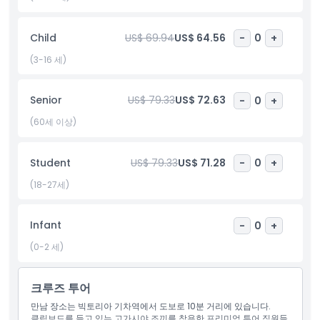
포함 사항
Child
US$ 69.94
US$ 64.56
-
0
+
(3-16 세)
아동 성인 정책
Senior
US$ 79.33
US$ 72.63
-
0
+
포함되지 않는 사항
(60세 이상)
적합하지 않은 대상
Student
US$ 79.33
US$ 71.28
-
0
+
(18-27세)
알아야 할 사항
Infant
-
0
+
위치
(0-2 세)
교환 방법
크루즈 투어
만남 장소는 빅토리아 기차역에서 도보로 10분 거리에 있습니다.
복장 규정
클립보드를 들고 있는 고가시야 조끼를 착용한 프리미엄 투어 직원들