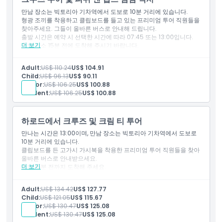
입장권: 런던 아이
영어 구사 가이드
만남 장소는 빅토리아 기차역에서 도보로 10분 거리에 있습니다.
오픈 탑 빈티지 버스를 타고 런던 파노라마 투어
형광 조끼를 착용하고 클립보드를 들고 있는 프리미엄 투어 직원들을
템스 강 크루즈
찾아주세요. 그들이 올바른 버스로 안내해 드립니다.
버킹엄 궁전 외부에서 사진 촬영
출발 시간은 예약 시 선택한 시간에 따라 07:45 또는 13:00입니다.
만담 뚜소 및 런던 타워를 제외한 만남 장소와 각 명소 간 교통편
더 보기
출발 최소 15분 전에 도착해 주시기 바랍니다.
늦게 도착하거나 나타나지 않는 경우 환불이 불가합니다.
이 체험은 약 3시간 30분 동안 진행되며, 버킹엄 궁전 방문, 템스강 크
Adult:
US$ 110.24
US$ 104.91
루즈, 피시 앤 칩스 점심 식사가 포함됩니다.
Child:
US$ 96.13
US$ 90.11
복귀 옵션은 출발 시간과 일정의 소요 시간에 따라 11:30 또는 16:30
Senior:
US$ 106.25
US$ 100.88
에 가능합니다.
Student:
US$ 106.25
US$ 100.88
투어는 각 장소에서 종료되며, 자유롭게 더 탐험할 수 있습니다.
포함 사항
영어를 구사하는 가이드
하로드에서 크루즈 및 크림 티 투어
오픈탑 빈티지 버스를 타고 런던 파노라마 투어
템스강 리버 크루즈
만나는 시간은 13:00이며, 만남 장소는 빅토리아 기차역에서 도보로
버킹엄 궁전 외부에서 사진 촬영
10분 거리에 있습니다.
점심으로 피시 앤 칩스 또는 채식 요리
클립보드를 든 고가시 가시복을 착용한 프리미엄 투어 직원들을 찾아
마담 투소와 런던 타워를 제외한 만남 장소와 각 장소 간 교통편
올바른 버스로 안내받으세요.
더 보기
출발 15분 전까지 도착해 주세요.
늦게 도착하거나 불참한 경우 환불이 불가합니다.
체험은 약 4시간 동안 진행되며, 런던 타워, 버킹엄 궁전, 템스 강 크루
Adult:
US$ 134.42
US$ 127.77
즈 방문이 포함됩니다.
Child:
US$ 121.05
US$ 115.67
해롯 백화점 내 조지안에서 클래식한 런던식 애프터눈 티를 즐기세
Senior:
US$ 130.47
US$ 125.08
요.
Student:
US$ 130.47
US$ 125.08
귀환 시간은 17:00이며, 투어는 매장에서 종료되어 자유롭게 탐방을