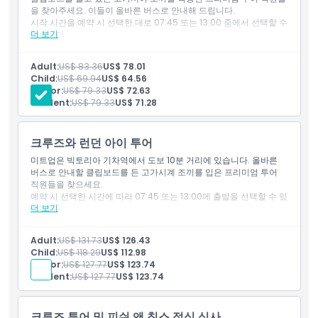
을 찾아주세요. 이들이 올바른 버스로 안내해 드립니다.
시작 시간을 예약 시 선택한 대로 07:45 또는 13:00 중에서 선택할 수
취소 정책
더 보기
있습니다.
적어도 15분 일찍 도착해 주세요. 늦게 도착하거나 나타나지 않는 경
우 환불이 불가능합니다.
Adult:
US$ 83.36
US$ 78.01
1950년대 클래식 루트마스터 이층 버스를 타고 런던을 여행하며 전
Child:
US$ 69.94
US$ 64.56
문 가이드의 라이브 해설을 즐기세요.
Senior:
US$ 79.33
US$ 72.63
빅벤, 트라팔가 광장, 세인트 폴 대성당 등 상징적인 명소를 지나며 웨
Student:
US$ 79.33
US$ 71.28
스트민스터 사원에서 사진 촬영이 있습니다.
영국 군주 거주지 밖에서 기억에 남을 사진 촬영을 위해 버킹엄 궁전
에 잠시 정차합니다.
크루즈와 런던 아이 투어
템스 강을 따라 프라이빗 크루즈를 타고 국회의사당, 더 샤드, 세인트
폴 대성당, 셰익스피어 글로브 극장 등 명소의 아름다운 경관을 감상
미트업은 빅토리아 기차역에서 도보 10분 거리에 있습니다. 올바른
하십시오.
버스로 안내할 클립보드를 든 고가시계 조끼를 입은 프리미엄 투어
이 특별한 경험은 여름 시즌 동안 프리미엄 투어와 함께 제공됩니다.
직원들을 찾으세요.
선택한 시작 시간과 일정 기간에 따라 11:30 또는 16:30에 돌아올 수
예약 시 선택한 시간에 따라 07:45 또는 13:00에 출발을 선택할 수 있
있습니다.
더 보기
습니다.
각 장소에서 체험이 끝나므로 자유롭게 더 탐험할 수 있는 유연성을
출발 최소 15분 전에 도착해 주십시오. 지각하거나 미참석 시 환불되
제공합니다.
지 않습니다.
포함 사항
Adult:
US$ 131.73
US$ 126.43
체험 시간은 약 3시간 30분이며 버킹엄 궁전, 템스 강, 런던 아이에서
Child:
US$ 118.29
US$ 112.98
영어 구사 가이드
정차합니다.
Senior:
US$ 127.77
US$ 123.74
오픈 탑 빈티지 버스로 런던 파노라마 투어
선택한 출발 시간과 투어 시간에 따라 11:30 또는 16:30에 돌아올 수
Student:
US$ 127.77
US$ 123.74
템스 강 크루즈
있습니다.
버킹엄 궁전 앞 사진 촬영
투어는 각 장소에서 종료되어 자유롭게 탐방할 수 있습니다.
포함 사항
크루즈 투어 및 피쉬 앤 칩스 점심 식사