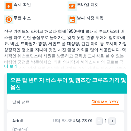
즉시 확인
모바일 티켓
무료 취소
날짜 지정 티켓
전문 가이드의 라이브 해설과 함께 1950년대 클래식 루트마스터 버
스를 타고 런던 중심부로 들어가는 잊지 못할 관광 투어에 참여하세
요. 빅벤, 트라팔가 광장, 세인트 폴 대성당, 런던 아이 등 도시의 가장
상징적인 명소를 지나며 멋진 사진 촬영 기회를 많이 제공합니다. 역
사적인 웨스트민스터 사원을 방문하고 근위병 교대식을 볼 수 있는
버킹엄 궁전을 방문하세요. 의회 의사당과 셰익스피어의 글로브 극
더 보기
장 등 명소의 멋진 수변 전망을 제공하는 개인 가이드 템즈강 크루즈
로 하루를 더욱 특별하게 만드세요. 추가 혜택으로 런던 아이 탑승,
오픈 탑 빈티지 버스 투어 및 템즈강 크루즈 가격 및
런던 타워 방문, 전통 피시앤칩스 점심 또는 유명한 해롯 티룸에서의
옵션
오후 크림 티를 포함하도록 투어를 업그레이드할 수 있습니다. 이 런
던 관광 경험은 고전적인 매력과 잊지 못할 전망이 완벽하게 조화를
이루며, 처음 방문하는 이들과 도시의 가장 유명한 하이라이트를 편
날짜 선택
DD MM, YYYY
안하게 즐기고자 하는 분들에게 이상적입니다.
Adult
US$ 83.36
US$ 78.01
-
1
+
하이라이트
(17-60세)