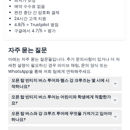
최저가 보장
예약 수수료 없음
완전 종단 간 암호화 결제
24시간 고객 지원
4.8/5 ⭐ Trustpilot 평점
구글에서 4.7/5 ⭐ 평가
자주 묻는 질문
아래는 자주 묻는 질문들입니다. 추가 문의사항이 있거나 더 자
세한 설명이 필요하신 경우 라이브 채팅, 문의 양식 또는
WhatsApp을 통해 저희 팀에게 연락해주세요.
오픈 탑 빈티지 버스 투어와 템스 강 크루즈는 몇 시에 시
작하나요?
투어는 보통 빅토리아 코치 스테이션에서 오전 7시 45분과
오픈 탑 빈티지 버스 투어는 어린이와 학생에게 적합한가
오후 1시에 출발합니다. 이 웹사이트의 온라인 예약 과정에
요?
서 출발 시간을 선택할 수 있습니다(변동 가능 — 예약 시
네, 0~2세 어린이는 무료로 참여할 수 있으며, 0~16세 어린
꼭 확인하세요).
오픈 탑 버스와 강 크루즈 투어에 무엇을 가져가고 입어야
이는 유료 성인 동반이 필요합니다. 유효한 학생증이 있는
하나요?
학생은 학생 요금으로 예약할 수 있습니다.
버스가 오픈 탑이기 때문에 변덕스러운 날씨에 대비해 옷을