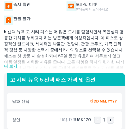
즉시 확인
모바일 티켓
휴대폰에서 보여주세요
환불 불가
5 선택 뉴욕 고 시티 패스는 더 많은 도시를 탐험하면서 유연성과 훌
륭한 가치를 누리고자 하는 방문객에게 이상적입니다. 이 패스로 상
징적인 랜드마크, 세계적인 박물관, 전망대, 관광 크루즈, 가족 친화
적 경험 등 다양한 선택지 중에서 5개의 명소를 선택할 수 있습니다.
패스는 첫 방문 시 활성화되며 60일 동안 유효하여 서두르지 않고
여행 일정을 계획할 자유를 줍니다. 모든 티켓은 하나의 편리한 디지
더 보기
털 패스에 저장되어 개별 티켓 구매의 번거로움을 없애고 여행 계획
을 쉽게 조정할 수 있습니다. 좋아하는 명소를 다시 방문하거나 다른
고 시티 뉴욕 5 선택 패스 가격 및 옵션
동네를 탐험하거나 현지 카페를 즐기거나 추가 명소를 포함시키고
싶을 때 이 패스가 일정에 맞춥니다. 커플, 가족, 여유로운 관광을 선
호하는 여행자에게 완벽한 5 선택 패스로 뉴욕의 문화, 역사, 엔터테
인먼트를 나만의 방식으로 경험하면서 여행 내내 편리함, 유연성, 절
날짜 선택
DD MM, YYYY
약을 극대화할 수 있습니다.
성인
US$ 179
US$ 170
-
1
+
하이라이트