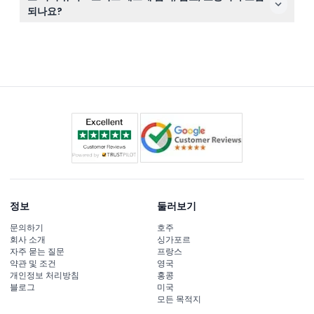
예약 전에 계획을 확실히 세우시기 바랍니다.
브루클린 그래피티 & 스트리트 아트 도보 투어
되나요?
코니 아일랜드 데노스 원더 휠
아니요, 패스는 관광지 입장권만 포함하며, 음식, 음료, 개인
공식 리틀 이탈리아 도보 투어
비용, 대중교통 티켓이나 요금은 포함되지 않습니다.
바 라운지 & 옥상 투어 뉴욕
셰이크, 래틀 & 롤 듀얼링 피아노 쇼
할렘 재즈 시리즈
그리니치 빌리지 도보 투어
할렘 원 스탑 할렘 복음 콘서트
세인트 존 디바인 대성당 하이라이트 투어
예술 및 디자인 박물관
쿠퍼 휴잇 스미스소니언 디자인 박물관
뉴욕시 자치구: 브루클린, 브롱크스, 할렘, 퀸스 및 코니 아일랜드
바우리 역사 지구 도보 투어
로어 이스트 사이드 음식 및 문화 도보 투어
뉴욕시 뉴스 미디어 도보 투어
그리니치 빌리지 야간 도보 투어
카메라 마스터즈 NYC 옥상 사진 촬영
정보
둘러보기
할렘 원 스탑 할렘 문화 도보 투어
하이 라인 및 허드슨 야드 투어
문의하기
호주
뉴욕 역사 박물관
회사 소개
싱가포르
유대인 유산 박물관
자주 묻는 질문
프랑스
윌리엄스버그 최고의 브루클린 도보 투어
약관 및 조건
영국
프라우스 태번® 박물관
개인정보 처리방침
홍콩
뉴욕시 노예제 & 지하철도 도보 투어
블로그
미국
그리니치 빌리지 유령 투어
모든 목적지
엘드리지 스트리트 박물관