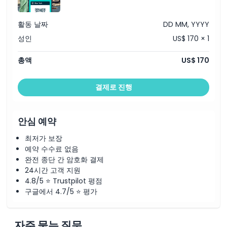
서클 라인 NYC 랜드마크 크루즈 고 시티
자유의 여신상 & 엘리스 아일랜드 페리 고 시티
빅 버스 2일 다운타운 & 업타운 홉온홉오프 투어 고 시티
활동 날짜
DD MM, YYYY
구겐하임 미술관 고 시티
성인
US$ 170 × 1
일몰의 자유의 여신상 크루즈 고 시티
센트럴 파크 자전거 투어 무제한 자전거 이용 고 시티
라이즈NY (몰입형 체험) 고 시티
총액
US$ 170
매디슨 스퀘어 가든 투어 체험 고 시티
록펠러 센터 투어 고 시티
홀리데이 마켓 & 크리스마스 조명 도보 투어 고 시티
결제로 진행
브루클린 크리스마스 조명 도보 투어 고 시티
브롱크스, 브루클린 & 퀸스 뉴욕시 버스 투어 고 시티
30개 이상의 뉴욕 주요 명소 도보 투어 고 시티
성 뉴욕 박물관
안심 예약
하버 라이트 크루즈: 서클 라인 관광
뉴욕 양키즈 경기 티켓
최저가 보장
양키 스타디움 클래식 투어
예약 수수료 없음
할렘 복음 투어 (일요일 예배)
완전 종단 간 암호화 결제
뉴욕 최고의 크루즈: 서클 라인 관광
완벽한 피크닉
24시간 고객 지원
라디오 시티 뮤직 홀 투어 체험
4.8/5 ⭐ Trustpilot 평점
이스케이프 버추얼리티 3 VR 체험
구글에서 4.7/5 ⭐ 평가
뉴욕 TV & 영화 버스 투어
세인트 패트릭 대성당 투어 익스프레스 입장 포함
아트테크하우스 뉴욕
카네기 홀 투어
자주 묻는 질문