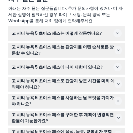
푸드 온 풋 투어
브루클린 브리지 자전거 대여 (전일) 무제한 자전거 이용
아래는 자주 묻는 질문들입니다. 추가 문의사항이 있거나 더 자
스피크이지 펍 및 금주법 역사 투어
세한 설명이 필요하신 경우 라이브 채팅, 문의 양식 또는
우드버리 커먼 버스 투어 (왕복 + VIP 쿠폰 북릿)
WhatsApp을 통해 저희 팀에게 연락해주세요.
브루클린 브리지 및 덤보 도보 투어
해리 포터 뉴욕 버터비어 체험
촛불 케이터컴(지하묘지) 투어
고 시티 뉴욕 5 초이스 패스는 어떻게 작동하나요?
자유 크루즈: 서클 라인 관광
소호 – 리틀 이탈리아 – 차이나타운 이웃 도보 투어
90개 이상의 옵션 중에서 원하는 5개 관광지를 선택하고
휘트니 미국 미술관
고 시티 뉴욕 5 초이스 패스는 관광지를 어떤 순서로든 방
첫 번째 관광지를 방문할 때 패스를 활성화하세요. 활성화
9/11 박물관 워크숍: 9/11 핸즈온 전시
문할 수 있나요?
후에는 패스가 30일 연속 유효하며, 뉴욕시를 자신의 속도
레고랜드 고셴
네, 첫 번째 관광지에서 패스를 활성화한 후 30일 유효 기간
뉴욕 하이라이트 자전거 투어
로 탐험할 수 있습니다.
고 시티 뉴욕 5 초이스 패스에 나이 제한이 있나요?
자유 슈퍼 익스프레스 크루즈
내에 선택한 관광지를 어떤 순서로든 방문할 수 있습니다.
브루클린 브리지 가이드 자전거 투어 무제한 자전거 이용
센트럴 파크 전기 스쿠터 대여 – 1시간
성인 티켓은 13세 이상에 적용되며, 3세부터 12세 어린이는
고 시티 뉴욕 5 초이스 패스로 관광지 방문 시간을 미리 예
클리퍼 시티 톨 쉽: 낮 항해 또는 도시 불빛 항해
할인가를 지불합니다. 3세 미만 어린이는 일부 관광지에서
약해야 하나요?
브루클린 식물원
티켓이 필요할 수 있으니 사전에 꼭 확인하세요.
브로드웨이 & 타임스퀘어 도보 투어
일부 관광지는 사전 예약 또는 시간대 예약이 필요합니다.
센트럴 파크 TV & 영화 촬영지 도보 투어
고 시티 뉴욕 5 초이스 패스를 사용하는 날 무엇을 가져가
이 웹사이트에서 온라인 예약 과정 중에 이를 확인하고 예
뉴욕시 박물관
야 하나요?
마블 & DC 슈퍼히어로 도보 투어
약할 수 있습니다.
디지털 패스(예약 후 즉시 이용 가능), 필요시 유효한 신분
돈이 만들어진 방법: 월스트리트 도보 투어
고 시티 뉴욕 5 초이스 패스를 구매한 후 계획이 변경되면
공식 차이나타운 도보 투어
증, 편안한 운동화, 사진 촬영을 위한 휴대전화나 카메라를
환불이 가능한가요?
뉴욕 식물원: 가든 패스
지참하세요.
하이 라인 – 첼시 – 미트패킹 디스트릭트 인근 도보 투어
불행히도 모든 티켓은 환불 불가 및 취소가 불가능하므로,
고 시티 뉴욕 5 초이스 패스에 음식, 음료, 교통비가 포함
프라이드 도보 투어