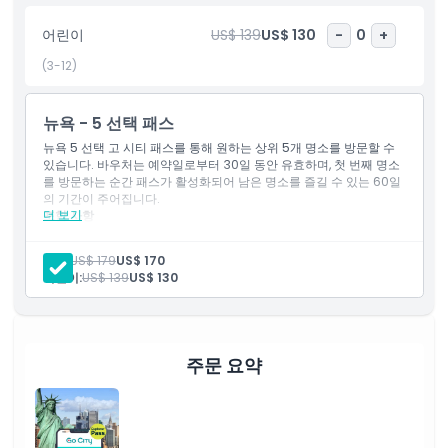
어린이
US$ 139
US$ 130
-
0
+
포함 사항
(3-12)
아동 성인 정책
뉴욕 - 5 선택 패스
뉴욕 5 선택 고 시티 패스를 통해 원하는 상위 5개 명소를 방문할 수
포함되지 않는 사항
있습니다. 바우처는 예약일로부터 30일 동안 유효하며, 첫 번째 명소
를 방문하는 순간 패스가 활성화되어 남은 명소를 즐길 수 있는 60일
의 기간이 주어집니다.
알아야 할 사항
더 보기
포함 사항
엠파이어 스테이트 빌딩 고 시티
엣지 (허드슨 야드) 고 시티
성인:
US$ 179
US$ 170
위치
탑 오브 더 록 전망대 고 시티
어린이:
US$ 139
US$ 130
원 월드 전망대 고 시티
미국 자연사 박물관 고 시티
취소 정책
현대 미술관 (MoMA) 고 시티
9/11 메모리얼 & 박물관 고 시티
인트레피드 박물관 (인트레피드 해양, 항공 및 우주 박물관) 고
주문 요약
시티
센트럴 파크 종일 자전거 대여 (무제한 자전거 이용) 고 시티
마담 투소 + 마블 유니버스 4D 고 시티
브로드웨이 박물관 고 시티
머서 랩스 – 예술 및 기술 박물관 고 시티