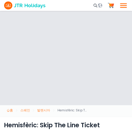
Mobile Search Opene
홈
스페인
발렌시아
Hemisfèric: Skip The Line Ticket
Hemisfèric: Skip The Line Ticket