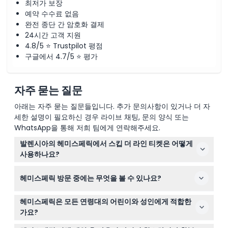
최저가 보장
예약 수수료 없음
완전 종단 간 암호화 결제
24시간 고객 지원
4.8/5 ⭐ Trustpilot 평점
구글에서 4.7/5 ⭐ 평가
자주 묻는 질문
아래는 자주 묻는 질문들입니다. 추가 문의사항이 있거나 더 자
세한 설명이 필요하신 경우 라이브 채팅, 문의 양식 또는
WhatsApp을 통해 저희 팀에게 연락해주세요.
발렌시아의 헤미스페릭에서 스킵 더 라인 티켓은 어떻게
사용하나요?
선택한 상영 시간 전에 헤미스페릭에 도착하여 스킵 더 라
헤미스페릭 방문 중에는 무엇을 볼 수 있나요?
인 티켓을 사용해 일반 줄을 기다리지 않고 더 빠르게 입장
하세요.
몰입형 아이맥스 영화, 3D 상영, 디지털 프로젝션, 그리고
헤미스페릭은 모든 연령대의 어린이와 성인에게 적합한
거대한 오목 스크린에서 펼쳐지는 플라네타륨 쇼를 체험할
가요?
수 있어 독특한 영화 경험을 제공합니다.
네, 헤미스페릭은 4세 이상 방문객을 환영하며, 4~12세 어