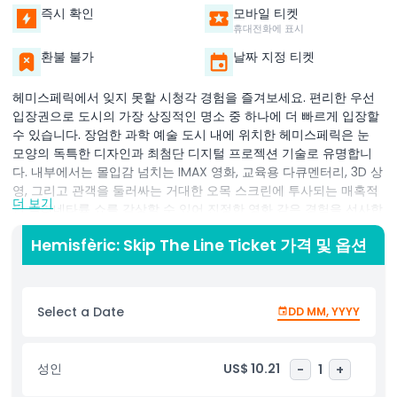
즉시 확인
모바일 티켓
휴대전화에 표시
환불 불가
날짜 지정 티켓
헤미스페릭에서 잊지 못할 시청각 경험을 즐겨보세요. 편리한 우선
입장권으로 도시의 가장 상징적인 명소 중 하나에 더 빠르게 입장할
수 있습니다. 장엄한 과학 예술 도시 내에 위치한 헤미스페릭은 눈
모양의 독특한 디자인과 최첨단 디지털 프로젝션 기술로 유명합니
다. 내부에서는 몰입감 넘치는 IMAX 영화, 교육용 다큐멘터리, 3D 상
영, 그리고 관객을 둘러싸는 거대한 오목 스크린에 투사되는 매혹적
더 보기
인 플라네타륨 쇼를 감상할 수 있어 진정한 영화 같은 경험을 선사합
니다. 가족, 커플, 호기심 많은 여행객 모두에게 완벽한 이 명소는 엔
Hemisfèric: Skip The Line Ticket 가격 및 옵션
터테인먼트, 과학, 문화가 독특한 환경 속에서 결합되어 있습니다. 우
선입장권 덕분에 시간 절약과 긴 입장 대기줄을 피할 수 있어 방문을
최대한 활용할 수 있습니다. 우주, 자연, 수중 세계의 경이로움을 탐
험하든, 각 프레젠테이션은 모든 연령대 방문객을 사로잡을 수 있도
Select a Date
DD MM, YYYY
록 인상적인 시각과 음향을 제공합니다. 헤미스페릭 방문은 발렌시
아 여행 일정에 이상적인 추가 코스로, 도시 중심에서 기술, 건축, 교
육적 즐거움이 조화롭게 어우러진 기억에 남을 체험을 제공합니다.
성인
US$ 10.21
-
1
+