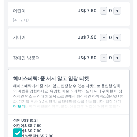
하이라이트
어린이
US$ 7.90
-
0
+
포함 사항
(4–12 세)
아동 성인 정책
시니어
US$ 7.90
-
0
+
알아야 할 사항
장애인 방문객
US$ 7.90
-
0
+
위치
헤미스페릭: 줄 서지 않고 입장 티켓
헤미스페릭에서 줄 서지 않고 입장할 수 있는 티켓으로 몰입형 영화
취소 정책
의 마법을 경험하세요. 유명한 예술과 과학의 도시 내에 위치한 이 상
징적인 명소는 장대한 오목 스크린에서 환상적인 아이맥스(IMAX) 영
화, 디지털 투사, 3D 상영 및 플라네타륨 쇼를 선보입니다. 입장 대기
더 보기
열을 건너뛰고 엔터테인먼트, 과학, 아름다운 건축이 결합된 독특한
시청각 여행을 즐기세요. 발렌시아의 모든 연령대 방문객들에게 완벽
한 경험입니다.
성인:
US$ 10.21
포함 사항
어린이:
US$ 7.90
헤미스페릭 입장 (세션 1회 한정)
시니어:
US$ 7.90
장애인 방문객:
US$ 7.90