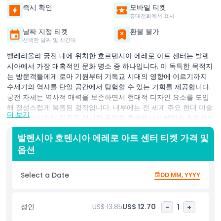
즉시 확인
모바일 티켓
휴대전화에서 표시
날짜 지정 티켓
환불 불가
선택한 날짜 및 시간대
벨레리올라 궁전 내에 위치한 호르텐시아 에레로 아트 센터는 발렌
시아에서 가장 매혹적인 문화 명소 중 하나입니다. 이 독특한 목적지
는 방문객들에게 로마 기원부터 기독교 시대의 영향에 이르기까지
수세기의 역사를 단일 공간에서 탐험할 수 있는 기회를 제공합니다.
궁전 자체는 역사적 매력을 보존하면서 현대적 디자인 요소를 도입
해 정성스럽게 복원된 걸작입니다. 내부에는 전 세계 주요 현대 미술
더 보기
가들의 인상적인 작품을 전시한 유명한 호르텐시아 에레로 컬렉션이
있습니다. 역사적인 건축물과 현대 미술의 조화는 예술 애호가와 역
발렌시아 호텐시아 에레로 아트 센터 티켓 가격 및
사 애호가 모두에게 진정 잊을 수 없는 경험을 선사합니다. 일반 입
옵션
장권으로 방문객들은 자신의 속도에 맞춰 건물을 탐방할 수 있어 장
소의 세부 사항, 숨겨진 구석, 그리고 흥미로운 이야기들을 온전히 감
상할 수 있습니다. 각 방은 발렌시아의 풍부한 문화 유산의 다른 장
Select a Date
DD MM, YYYY
을 반영합니다. 예술, 역사 또는 건축에 관심이 있다면 호르텐시아 에
레로 아트 센터는 발렌시아 중심부에서 완벽한 경험을 제공합니다.
과거와 현재를 아름답게 연결하는 필수 방문 명소입니다.
성인
US$ 13.85
US$ 12.70
-
1
+