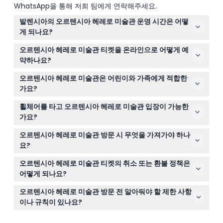
WhatsApp을 통해 저희 팀에게 연락해주세요.
발렌시아의 오르텐시아 헤레로 미술관 운영 시간은 어떻
게 되나요?
미술관은 화요일부터 토요일까지 오전 10시부터 오후 8시
오르텐시아 헤레로 미술관 티켓을 온라인으로 어떻게 예
까지, 일요일은 오전 10시부터 오후 2시까지 개관합니다. 월
약하나요?
요일과 일부 공휴일에는 휴관하며, 일정은 변경될 수 있으
이 웹사이트에서 예약 과정 중 원하는 날짜와 티켓 종류를
니 예약 시 꼭 확인해 주세요.
오르텐시아 헤레로 미술관은 어린이와 가족에게 적합한
선택하여 쉽게 티켓을 온라인으로 예약할 수 있습니다.
가요?
네, 0-12세 어린이는 무료 입장이 가능하지만 유료 성인 동
휠체어를 타고 오르텐시아 헤레로 미술관 입장이 가능한
반이 필요하며, 대가족의 경우 자격 확인 후 할인 요금이 적
가요?
용됩니다.
네, 시설은 휠체어 접근이 가능하여 이동에 불편이 있는 방
오르텐시아 헤레로 미술관 방문 시 무엇을 가져가야 하나
문객도 편안하게 방문할 수 있습니다.
요?
입구에서 제시할 모바일 바우처를 지참하시고, 여러 언어로
오르텐시아 헤레로 미술관 티켓의 취소 또는 환불 정책은
제공되는 오디오 가이드와 함께 셀프 가이드 방문을 즐기실
어떻게 되나요?
계획을 세우시면 됩니다.
티켓은 환불 및 취소가 불가능하므로 예약한 날짜와 시간에
오르텐시아 헤레로 미술관 방문 전 알아둬야 할 제한 사항
반드시 티켓을 이용해 주세요.
이나 규칙이 있나요?
음주 상태로 방문 시 환불 없이 입장이 거부될 수 있으며,