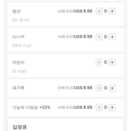
하이라이트
청년
US$ 9.23
US$ 8.66
-
0
+
포함 사항
(13-25 세)
아동 성인 정책
시니어
US$ 9.23
US$ 8.66
-
0
+
(65세 이상)
포함되지 않는 사항
어린이
-
0
+
운영 시간
(0-12세)
알아야 할 사항
대가족
US$ 9.23
US$ 8.66
-
0
+
위치
기능적 다양성 +33%
US$ 9.23
US$ 8.66
-
0
+
가는 방법
입장권