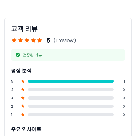
네, 온라인 예약 과정 중에 원하시는 날짜와 시간의 티켓 이
용 가능 여부를 바로 확인할 수 있습니다.
고객 리뷰
5
(1 review)
검증된 리뷰
평점 분석
5
1
4
0
3
0
2
0
1
0
주요 인사이트