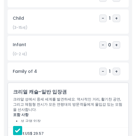
라랫 근처에서 가족 나들이나 주말 여행을 계획하신다면, 크라이얼
캐슬은 빅토리아에서 반드시 방문해야 할 명소입니다.
Child
-
1
+
(3-15세)
하이라이트
Infant
-
0
+
포함 사항
(0-2 세)
아동 성인 정책
Family of 4
-
1
+
포함되지 않는 사항
크리얼 캐슬-일반 입장권
크랴알 성에서 중세 세계를 발견하세요. 역사적인 거리, 활기찬 공연,
운영 시간
그리고 체험형 전시가 모든 연령대의 방문객들에게 몰입감 있는 모험
을 선사합니다.
포함 사항
위치
성 구역 입장
라이브 쇼 및 시연
상호작용 중세 전시
Adult:
US$ 29.57