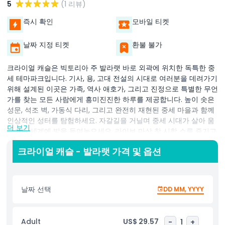
5
(1 리뷰)
즉시 확인
모바일 티켓
날짜 지정 티켓
환불 불가
크라이얼 캐슬은 빅토리아 주 발라랫 바로 외곽에 위치한 독특한 중
세 테마파크입니다. 기사, 용, 고대 전설의 시대로 여러분을 데려가기
위해 설계된 이곳은 가족, 역사 애호가, 그리고 진정으로 특별한 무언
가를 찾는 모든 사람에게 흥미진진한 하루를 제공합니다. 높이 솟은
성문, 석조 벽, 가동식 다리, 그리고 완전히 재현된 중세 마을과 함께
인상적인 성터를 탐험하세요. 자갈길을 거닐며 중세 시대가 살아 움
더 보기
직이는 세계에 발을 들여놓으세요. 라이브 마상 창 시합 쇼를 즐기고
용감한 기사들을 응원하며, 검술 수업과 이야기 시간과 같은 재미있
크라이얼 캐슬 - 발라랫 가격 및 옵션
고 인터랙티브한 활동에 참여하세요. 중세 인물들을 만나보고 대장
간도 방문하며 갑옷을 입어보고 전투에서 사용된 무기에 대해 배워
보세요. 스릴을 좋아하는 분들을 위해 크라이얼 캐슬에는 으스스한
유령 성, 거대한 미로, 그리고 모험의 재미를 더하는 기타 흥미로운
날짜 선택
DD MM, YYYY
명소들도 있습니다.
교육적인 전시, 라이브 공연, 모든 연령이 참여할 수 있는 흥미진진한
Adult
US$ 29.57
-
1
+
경험을 제공하는 크라이얼 캐슬은 단순한 테마파크 이상입니다. 발