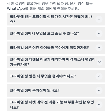
세한 설명이 필요하신 경우 라이브 채팅, 문의 양식 또는
WhatsApp을 통해 저희 팀에게 연락해주세요.
발라랫에 있는 크라이얼 성의 개장 시간은 어떻게 되나
요?
크라이얼 성은 주말, 공휴일 및 빅토리아 주 학교 방학 기간
크라이얼 성에서 무엇을 보고 즐길 수 있나요?
동안 매일 오전 10시부터 오후 4시까지 개장하며, 마지막
입장은 오후 3시까지 가능합니다(변경될 수 있으니 예약
라이브 기사 시합과 검술 쇼를 즐기고, 중세 전시물을 탐험
시 확인해 주세요).
크라이얼 성은 어린 아이들과 유아에게 적합한가요?
하며, 양궁을 체험하고 기사 학교에 참여할 수 있으며, 유령
이 나오는 성과 미로도 탐험할 수 있습니다.
크라이얼 성은 모든 연령을 환영하며, 4세에서 12세 아동과
크라이얼 성 티켓을 어떻게 예약하며 예약 취소나 변경이
13세 이상 성인에게 적합한 활동이 준비되어 있으며, 0-3세
가능한가요?
유아도 입장 가능하지만 감독이 필요할 수 있습니다.
이 웹사이트에서 안전하게 온라인으로 티켓을 예약할 수 있
크라이얼 성 방문 시 무엇을 챙겨야 하나요?
습니다. 티켓은 환불이 불가하며 취소나 변경도 할 수 없다
는 점을 참고해 주세요.
편안한 워킹화와 날씨에 맞는 복장을 착용하고, 물과 자외
크라이얼 성에 주차장이 있나요?
선 차단제를 챙기세요. 하루 종일 체험이므로 원하시면 간
식을 준비하는 것이 좋으며, 현장에 식음료 매장도 있을 수
네, 크라이얼 성 방문객을 위한 현장 주차장이 있어 중세 마
있습니다.
크라이얼 성 티켓 예약 전 이용 가능 여부를 확인할 수 있
을과 관광지를 쉽게 이용할 수 있습니다.
나요?