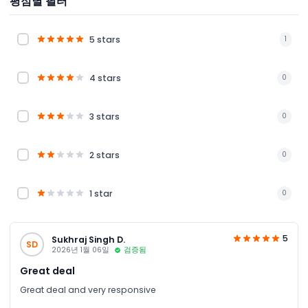
평점별 필터
5 stars
1
4 stars
0
3 stars
0
2 stars
0
1 star
0
5
Sukhraj Singh D.
SD
2026년 1월 06일
검증됨
Great deal
Great deal and very responsive