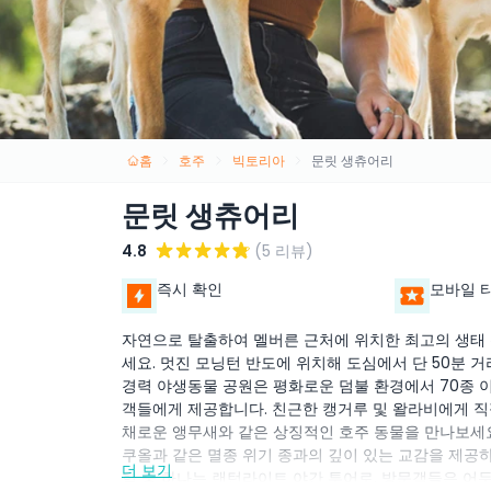
홈
호주
빅토리아
문릿 생츄어리
문릿 생츄어리
4.8
(5 리뷰)
즉시 확인
모바일 
자연으로 탈출하여 멜버른 근처에 위치한 최고의 생태
세요. 멋진 모닝턴 반도에 위치해 도심에서 단 50분 
경력 야생동물 공원은 평화로운 덤불 환경에서 70종 
객들에게 제공합니다. 친근한 캥거루 및 왈라비에게 직접 
채로운 앵무새와 같은 상징적인 호주 동물을 만나보세요
쿠올과 같은 멸종 위기 종과의 깊이 있는 교감을 제공
더 보기
험 중 하나는 랜턴라이트 야간 투어로, 방문객들은 어