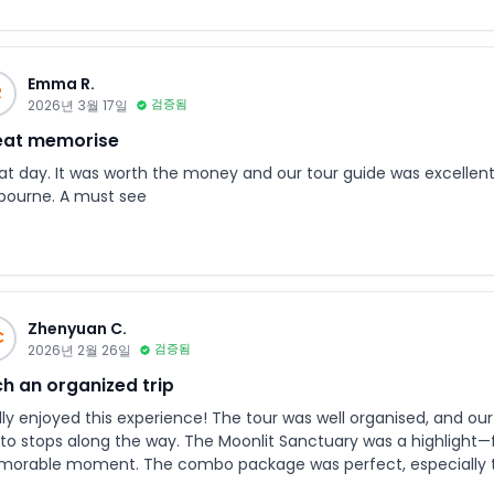
Emma R.
R
2026년 3월 17일
검증됨
eat memorise
at day. It was worth the money and our tour guide was excellen
bourne. A must see
Zhenyuan C.
C
2026년 2월 26일
검증됨
h an organized trip
lly enjoyed this experience! The tour was well organised, and o
to stops along the way. The Moonlit Sanctuary was a highlight
orable moment. The combo package was perfect, especially th
insula, which made the whole trip even more special.