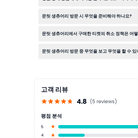
캥거루와 왈라비에게 직접 먹이를 줄 수 있는 체험
문릿 생츄어리 방문 시 무엇을 준비해야 하나요?
는 추가 비용입니다.
편안한 워킹슈즈, 날씨에 맞는 복장, 그리고 카메
문릿 생츄어리에서 구매한 티켓의 취소 정책은 어떻
티켓은 환불 불가하며 취소가 불가능하므로, 예약 
문릿 생츄어리 방문 중 무엇을 보고 무엇을 할 수 있
호주 고유 종 70여 종을 만나고, 매일 진행되는 
고객 리뷰
4.8
(5 reviews)
평점 분석
5
4