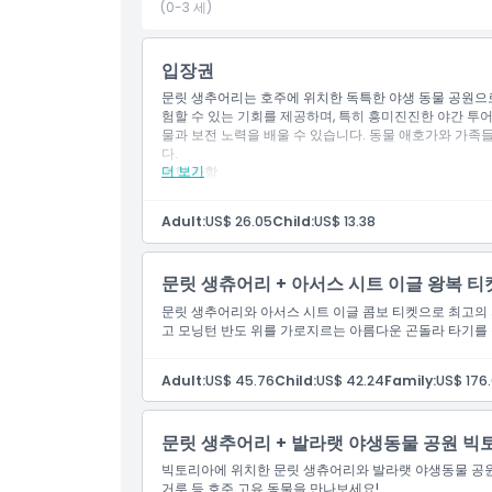
(0-3 세)
교환 방법
입장권
취소 정책
문릿 생추어리는 호주에 위치한 독특한 야생 동물 공원으로
험할 수 있는 기회를 제공하며, 특히 흥미진진한 야간 투
물과 보전 노력을 배울 수 있습니다. 동물 애호가와 가족
다.
더 보기
포함 사항
문릿 생츄어리 야생동물 보호공원 입장권
70종 이상의 호주 토종 동물 접근권
Adult:
US$ 26.05
Child:
US$ 13.38
문릿 생츄어리 + 아서스 시트 이글 왕복 티
문릿 생추어리와 아서스 시트 이글 콤보 티켓으로 최고의
고 모닝턴 반도 위를 가로지르는 아름다운 곤돌라 타기를
Adult:
US$ 45.76
Child:
US$ 42.24
Family:
US$ 176.
문릿 생추어리 + 발라랫 야생동물 공원 빅
빅토리아에 위치한 문릿 생츄어리와 발라랫 야생동물 공원
거루 등 호주 고유 동물을 만나보세요!