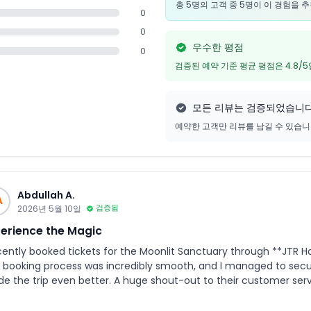
총 5명의 고객 중 5명이 이 경험을 
0
0
우수한 평점
0
검증된 예약 기준 평균 평점은 4.8/
모든 리뷰는 검증되었습니
예약한 고객만 리뷰를 남길 수 있습
Abdullah A.
A
2026년 5월 10일
검증됨
erience the Magic
ecently booked tickets for the Moonlit Sanctuary through **JTR H
 booking process was incredibly smooth, and I managed to secu
e the trip even better. A huge shout-out to their customer se
y were exceptionally quick and friendly, answering all my questio
sonal and stress-free.