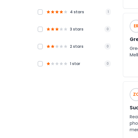
4 stars
1
E
3 stars
0
Gr
2 stars
0
Gre
Mel
1 star
0
Z
Suc
Rea
pho
mem
Pen