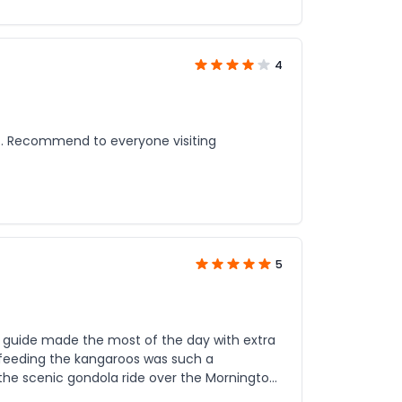
4
t. Recommend to everyone visiting
5
ur guide made the most of the day with extra
—feeding the kangaroos was such a
e scenic gondola ride over the Mornington