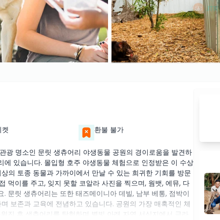
티켓
환불 불가
 관광 명소인 문릿 생츄어리 야생동물 공원의 경이로움을 발견하
거리에 있습니다. 몰입형 호주 야생동물 체험으로 인정받은 이 수상
이상의 토종 동물과 가까이에서 만날 수 있는 희귀한 기회를 방문
먹이를 주고, 잊지 못할 코알라 사진을 찍으며, 웜뱃, 에뮤, 다
. 문릿 생츄어리는 또한 태즈메이니아 데빌, 남부 베통, 점박이
하며 보존과 교육에 전념하고 있습니다. 공원의 가장 매혹적인 체
두워진 후 생츄어리를 탐험하며 별빛 아래 자연 서식지에서 글라