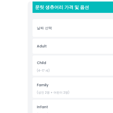
이더와 포토루 같은 야행성 동물을 목격합니다. 가족, 
문릿 생츄어리 가격 및 옵션
물 공원은 재미, 학습, 환경 인식을 하나로 결합한 마
주 동물을 볼 수 있는 최고의 장소 중 하나입니다. 오
기억에 남는 야생동물 모험을 즐기세요.
날짜 선택
하이라이트
Adult
포함 사항
Child
아동 성인 정책
(4-17 세)
포함되지 않는 사항
Family
운영 시간
(성인 2명 + 어린이 2명)
위치
Infant