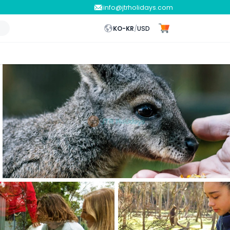
info@jtrholidays.com
KO-KR
/
USD