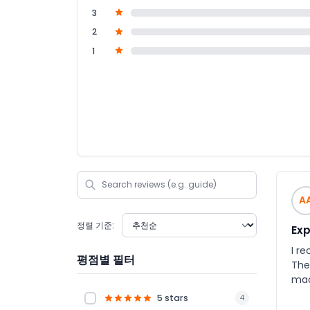
3
2
1
A
정렬 기준:
Exp
I r
평점별 필터
The
mad
the
5 stars
4
per