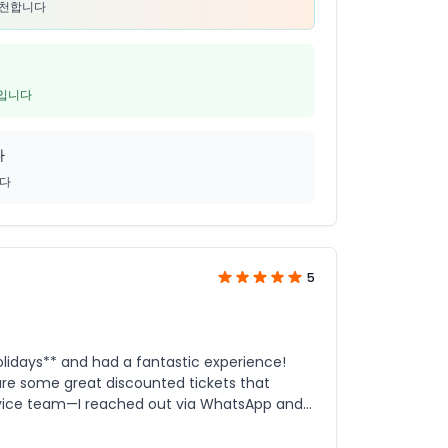
추천합니다
5입니다
다
니다
5
olidays** and had a fantastic experience!
re some great discounted tickets that
rvice team—I reached out via WhatsApp and
ns in no time. It made the whole journey feel