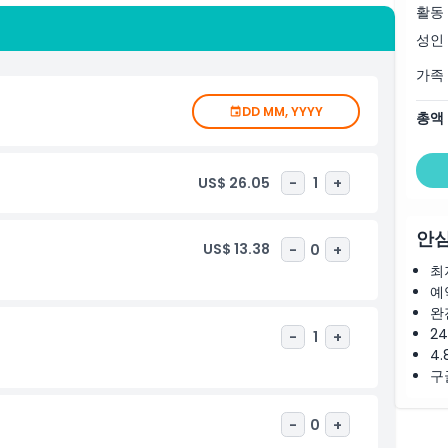
커플, 학교 단체 및 국제 관광객에게 완벽한 문릿 생츄어리 야생동
활동
법 같은 목적지입니다. 현지인이든 방문객이든 멜버른 인근에서 호
성인
늘 방문 계획을 세우고 도심에서 차로 가까운 거리에서 진정으로
가족
DD MM, YYYY
총액
US$ 26.05
-
1
+
안심
US$ 13.38
-
0
+
최
예
완
2
-
1
+
4.
구
-
0
+