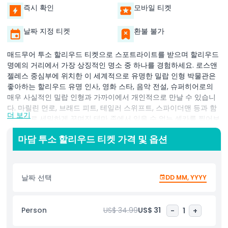
즉시 확인
모바일 티켓
날짜 지정 티켓
환불 불가
매드무어 투소 할리우드 티켓으로 스포트라이트를 받으며 할리우드
명예의 거리에서 가장 상징적인 명소 중 하나를 경험하세요. 로스앤
젤레스 중심부에 위치한 이 세계적으로 유명한 밀랍 인형 박물관은
좋아하는 할리우드 유명 인사, 영화 스타, 음악 전설, 슈퍼히어로의
매우 사실적인 밀랍 인형과 가까이에서 개인적으로 만날 수 있습니
다. 마릴린 먼로, 브래드 피트, 테일러 스위프트, 스파이더맨 등과 함
더 보기
께 고도로 세밀하게 꾸며진 테마 존에서 잊을 수 없는 셀카를 찍어보
세요. 영화광, 음악 애호가, 팝 문화 열광자이든 매드무어 투소 로스
마담 투소 할리우드 티켓 가격 및 옵션
앤젤레스는 모두를 위한 무언가를 제공합니다. 스릴 넘치는 비주얼
과 효과가 좋아하는 캐릭터들을 생생하게 보여주는 마블 슈퍼히어로
4D 체험도 놓치지 마세요. 가족, 커플, 혼자 여행하는 분들에게 완벽
한 이 필수 할리우드 관광지는 인터랙티브 전시, 레드 카펫 순간, 비
날짜 선택
DD MM, YYYY
하인드 더 씬의 재미를 결합했습니다. 매드무어 투소 할리우드 티켓
으로 모든 전시물에 전면 액세스할 수 있어 LA에서 스타가 빛나는 하
루를 보장합니다. 최고의 할인 혜택을 확보하고 줄을 서지 않으려면
Person
US$ 34.99
US$ 31
-
1
+
로스앤젤레스 명소 티켓을 온라인으로 예약하세요. 티엔셀타운 중심
에서 잊지 못할 경험을 위해 매드무어 투소 할리우드를 방문하세요.