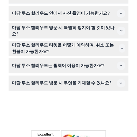
오후 8시까지 운영되며, 마지막 입장은 폐장 30분 전입니
네, 마담 투소 할리우드는 가족 친화적이며 0-1세 어린이는
다(변동 가능 — 예약 시 확인 바랍니다).
마담 투소 할리우드 안에서 사진 촬영이 가능한가요?
무료 입장이 가능해 모든 연령대 방문객에게 좋습니다.
방문 중 밀랍 인형과 함께 사진을 찍으실 수 있으나, 상업적
마담 투소 할리우드 방문 시 특별히 챙겨야 할 것이 있나
용도나 생방송을 위한 영상 및 사진 촬영은 허용되지 않습
요?
니다.
특별히 필요한 물품은 없으나 외부 음식과 음료는 반입이
마담 투소 할리우드 티켓을 어떻게 예약하며, 취소 또는
금지되어 있습니다.
환불이 가능한가요?
이 웹사이트를 통해 안전하게 티켓을 예약하실 수 있습니
마담 투소 할리우드는 휠체어 이용이 가능한가요?
다. 모든 티켓은 환불 불가하며 취소도 불가능하다는 점 유
의해 주세요.
네, 해당 박물관은 휠체어 접근이 가능하여 이동에 어려움
마담 투소 할리우드 방문 시 무엇을 기대할 수 있나요?
이 있는 방문객도 편안하게 이용할 수 있습니다.
130여 점의 실제 같은 유명인 밀랍 인형과 인터랙티브 사진
촬영 기회, 영화, 음악, 팝 문화 아이콘을 기념하는 재미있는
테마 구역들이 어우러진 몰입형 경험을 기대하세요.