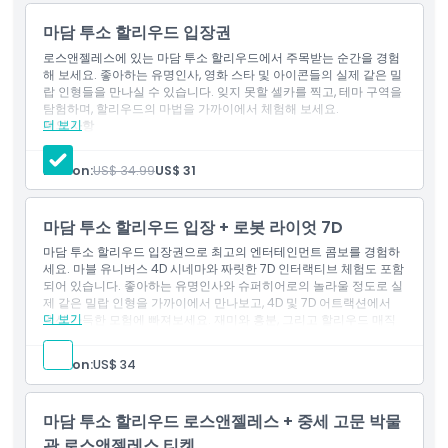
로스앤젤레스 일정에서 최고 등급의 목적지입니다.
마담 투소 할리우드 입장권
로스앤젤레스에 있는 마담 투소 할리우드에서 주목받는 순간을 경험
해 보세요. 좋아하는 유명인사, 영화 스타 및 아이콘들의 실제 같은 밀
하이라이트
랍 인형들을 만나실 수 있습니다. 잊지 못할 셀카를 찍고, 테마 구역을
탐험하며, 할리우드의 마법을 가까이에서 체험해 보세요.
더 보기
제외 사항
포함 사항
7D 로봇 라이엇 게임 입장
교통편
Person:
US$ 34.99
US$ 31
식사 및 음료
아동 성인 정책
기타 개인 경비
포함 사항
마담 투소 할리우드 입장 + 로봇 라이엇 7D
1 명 마담 투소 할리우드 입장권
마담 투소 할리우드 입장권으로 최고의 엔터테인먼트 콤보를 경험하
포함되지 않는 사항
세요. 마블 유니버스 4D 시네마와 짜릿한 7D 인터랙티브 체험도 포함
되어 있습니다. 좋아하는 유명인사와 슈퍼히어로의 놀라울 정도로 실
제 같은 밀랍 인형을 가까이에서 만나보고, 4D 및 7D 어트랙션에서
운영 시간
더 보기
액션 가득한 모험에 빠져보세요. 재미와 흥분, 그리고 할리우드 매직
의 완벽한 조합이 여러분을 기다립니다!
포함 사항
Person:
US$ 34
알아야 할 사항
1 매드먼 Tussauds 할리우드 티켓(들)
입장: 로봇 라이엇 7D 게임
마담 투소 할리우드 로스앤젤레스 + 중세 고문 박물
위치
관 로스앤젤레스 티켓