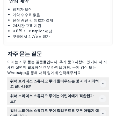
안심 예약
최저가 보장
예약 수수료 없음
완전 종단 간 암호화 결제
24시간 고객 지원
4.8/5 ⭐ Trustpilot 평점
구글에서 4.7/5 ⭐ 평가
자주 묻는 질문
아래는 자주 묻는 질문들입니다. 추가 문의사항이 있거나 더 자
세한 설명이 필요하신 경우 라이브 채팅, 문의 양식 또는
WhatsApp을 통해 저희 팀에게 연락해주세요.
워너 브라더스 스튜디오 투어 할리우드는 몇 시에 시작하
고 끝나나요?
스튜디오 투어는 보통 매일 오전 8시 30분부터 오후 7시까
워너 브라더스 스튜디오 투어는 어린이에게 적합한가
지 진행되지만 시간은 변동될 수 있으니, 이 웹사이트에서
요?
티켓을 예약할 때 이용 가능 시간과 정확한 시간을 확인해
네, 5세 이상 어린이는 투어에 참여할 수 있습니다. 5세에서
주세요. (변경 가능 — 예약 시 확인 필수)
워너 브라더스 스튜디오 투어 할리우드 티켓은 어떻게 예
17세 사이의 어린이는 유료 성인 동반 시에만 참여 가능합
약하나요?