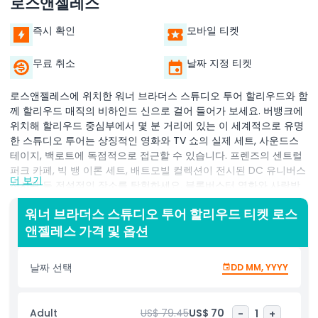
로스앤젤레스
즉시 확인
모바일 티켓
무료 취소
날짜 지정 티켓
로스앤젤레스에 위치한 워너 브라더스 스튜디오 투어 할리우드와 함
께 할리우드 매직의 비하인드 신으로 걸어 들어가 보세요. 버뱅크에
위치해 할리우드 중심부에서 몇 분 거리에 있는 이 세계적으로 유명
한 스튜디오 투어는 상징적인 영화와 TV 쇼의 실제 세트, 사운드스
테이지, 백로트에 독점적으로 접근할 수 있습니다. 프렌즈의 센트럴
퍼크 카페, 빅 뱅 이론 세트, 배트모빌 컬렉션이 전시된 DC 유니버스
더 보기
전시관 등 전설적인 장소를 탐험하세요. 블록버스터 영화와 사랑받
는 시리즈의 비하인드 신 비밀을 발견하고 해리 포터와 신비한 동물
워너 브라더스 스튜디오 투어 할리우드 티켓 로스
들의 마법 세계에 몰입하세요. Stage 48: 스크립트 투 스크린에서는
앤젤레스 가격 및 옵션
그린 스크린 효과부터 편집까지 영화 제작의 전 과정을 경험할 수 있
습니다. 빗자루 타기나 영화 장면 출연 같은 인터랙티브 전시에서 기
술을 테스트해 보세요. 수천 개의 실제 제작용 소품이 보관 및 사용
날짜 선택
DD MM, YYYY
되는 작업용 소품 부서를 방문하세요. 영화광, 해리 포터 팬, 대중문
화 애호가라면 이 투어는 로스앤젤레스에서 가장 좋은 활동 중 하나
입니다. 스튜디오 스토어에서 독점 워너 브라더스 상품 쇼핑하는 것
Adult
US$ 79.45
US$ 70
-
1
+