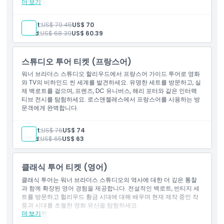
더 보기
적입니다.
포함 사항
가는 방법
1장 워너 브라더스 스튜디오 투어 할리우드 입장권
Adult:
US$ 79.45
US$ 70
스페인어 구사 가이드
Child:
US$ 68.39
US$ 60.39
체크인 줄 건너뛰기
1시간 가이드 투어
교환 방법
스테이지 48: 스크립트 투 스크린에서 약 1.5시간 셀프 가이드 방
스튜디오 투어 티켓 (프랑스어)
문
워너 브라더스 스튜디오 할리우드에서 프랑스어 가이드 투어로 영화
복장 규정
와 TV의 비하인드 씬 세계를 발견하세요. 유명한 세트를 방문하고, 실
제 백로트를 걸으며, 프렌즈, DC 유니버스, 해리 포터와 같은 인터랙
티브 전시를 탐험하세요. 로스앤젤레스에서 프랑스어를 사용하는 방
취소 정책
문객에게 완벽합니다.
Adult:
US$ 76
US$ 74
Child:
US$ 65
US$ 63
클래식 투어 티켓 (영어)
클래식 투어는 워너 브라더스 스튜디오의 역사에 대한 더 깊은 통찰
과 함께 확장된 영어 경험을 제공합니다. 전설적인 백로트, 빈티지 세
트를 방문하고 헐리우드 황금 시대에 대해 배우며 현재 제작 중인 작
품과 시대를 초월한 영화 유산을 탐험하세요.
더 보기
포함 사항
워너 브라더스 클래식 투어 할리우드 입장권 1장