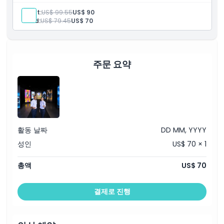
영어 구사 가이드
Adult:
US$ 99.55
US$ 90
워너 브라더스 클래식 투어
Child:
US$ 79.45
US$ 70
줄 서지 않고 바로 체크인
1시간 가이드 투어
약 1.5시간 동안 Stage 48: 대본에서 화면까지 셀프 가이드 방
문
주문 요약
활동 날짜
DD MM, YYYY
성인
US$ 70 × 1
총액
US$ 70
결제로 진행