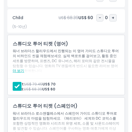
도 잊지 마세요. 잊을 수 없는 할리우드 경험을 위해 지금 워너 브라
더스 스튜디오 투어 티켓을 예약하세요.
Child
US$ 68.39
US$ 60
-
0
+
하이라이트
(5-10년)
포함 사항
스튜디오 투어 티켓 (영어)
워너 브라더스 할리우드에서 진행되는 이 영어 가이드 스튜디오 투어
의 비하인드 씬을 체험해보세요. 실제 백로트를 걸어보고, 활동 중인
아동 성인 정책
세트를 방문하며, 프렌즈, DC 유니버스, 해리 포터와 같은 전시물을
탐험할 수 있습니다. 영화와 TV 팬들에게 반드시 필요한 라이브 영어
더 보기
해설과 함께합니다.
포함 사항
포함되지 않는 사항
워너 브라더스 스튜디오 투어 할리우드 티켓 1장
Adult:
US$ 79.45
US$ 70
영어 구사 가이드
Child:
US$ 68.39
US$ 60
줄 서지 않고 바로 체크인
운영 시간
1시간 가이드 투어
약 1.5시간 동안 스테이지 48: 대본에서 스크린까지 셀프 가이드
스튜디오 투어 티켓 (스페인어)
방문
알아야 할 사항
워너 브라더스 로스앤젤레스에서 스페인어 가이드 스튜디오 투어로
할리우드의 마법을 탐험하세요. 《해리포터》 세계와 DC 코믹스를
포함한 상징적인 영화와 시리즈의 유명 세트, 소품 및 사운드스테이지
위치
를 발견할 수 있습니다. 스페인어를 구사하는 영화 애호가에게 이상