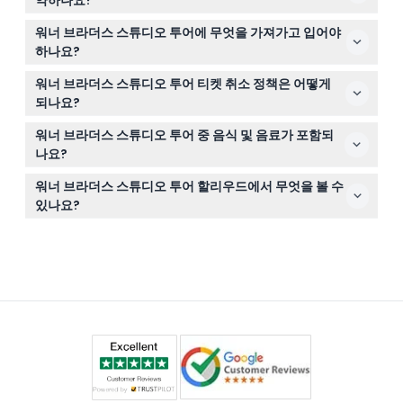
니다.
이 웹사이트에서 선호하는 날짜와 이용 가능 시간을 선택하
워너 브라더스 스튜디오 투어에 무엇을 가져가고 입어야
여 간편하게 티켓을 온라인으로 예약할 수 있습니다.
하나요?
걷기에 편한 신발과 복장을 착용하고, 투어 중 일부 구간이
워너 브라더스 스튜디오 투어 티켓 취소 정책은 어떻게
야외이므로 햇볕 가리개 모자를 준비하는 것이 좋습니다.
되나요?
투어 시작 최소 48시간 전에 취소하면 환불이 가능하지만,
워너 브라더스 스튜디오 투어 중 음식 및 음료가 포함되
이체 수수료가 부과될 수 있습니다. 예기치 않은 사건이나
나요?
극심한 날씨로 투어가 취소될 경우, 재예약하거나 환불을
식사 및 음료는 티켓 가격에 포함되어 있지 않으니 미리 계
요청할 수 있습니다.
워너 브라더스 스튜디오 투어 할리우드에서 무엇을 볼 수
획하시기 바랍니다. 현장에서는 간식과 기념품을 구매할 수
있나요?
있지만, 스타벅스나 센트럴 퍼크 카페 구매 시에는 할인이
『프렌즈』『길모어 걸스』『빅 뱅 이론』과 같은 인기 영
적용되지 않음을 참고해 주세요.
화와 TV 쇼의 실제 작업 세트장 뒤를 직접 볼 수 있으며, 배
트모바일 같은 상징적인 소품도 볼 수 있고, 실제 사운드스
테이지에서 연기도 경험할 수 있습니다.