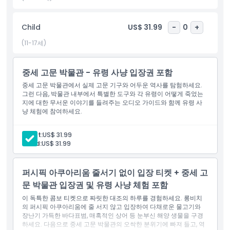
해 왔는지를 교육적인 시각으로 제공합니다. 중세 고문 박물관은 단
순히 과거의 공포를 전시하는 곳이 아니라 공감, 인식, 그리고 진보의
Child
US$ 31.99
-
0
+
중요성을 상기시키는 장소입니다. 현지인이든 도시를 방문 중이든,
로스앤젤레스의 중세 고문 박물관은 소름 끼치면서도 깊이 풍부한
(11-17세)
경험을 약속합니다. 이것은 정말로 상호작용적인 방식으로 과거와
교감하고 역사 속 정의의 진화를 통찰할 수 있는 드문 기회입니다.
중세 고문 박물관 - 유령 사냥 입장권 포함
로스앤젤레스 중심부에서 펼쳐지는 이 역사적인 소름 끼치는 탐험을
놓치지 마세요.
중세 고문 박물관에서 실제 고문 기구와 어두운 역사를 탐험하세요.
그런 다음, 박물관 내부에서 특별한 도구와 각 유령이 어떻게 죽었는
지에 대한 무서운 이야기를 들려주는 오디오 가이드와 함께 유령 사
냥 체험에 참여하세요.
하이라이트
Adult:
US$ 31.99
Child:
US$ 31.99
포함 사항
퍼시픽 아쿠아리움 줄서기 없이 입장 티켓 + 중세 고
아동 성인 정책
문 박물관 입장권 및 유령 사냥 체험 포함
이 독특한 콤보 티켓으로 짜릿한 대조의 하루를 경험하세요. 롱비치
운영 시간
의 퍼시픽 아쿠아리움에 줄 서지 않고 입장하여 다채로운 물고기와
장난기 가득한 바다표범, 매혹적인 상어 등 눈부신 해양 생물을 구경
하세요. 다음으로 중세 고문 박물관의 오싹한 분위기에 빠져 들고, 역