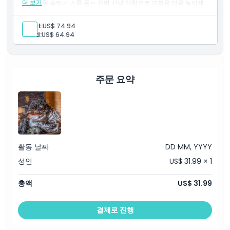
더 보기
사적 유물 속에서 소름 돋는 유령 사냥 체험으로 모험을 더욱 높이세
알아야 할 사항
요. 바다의 경이로움과 오싹한 중세 미스터리가 완벽하게 어우러진
경험입니다.
Adult:
US$ 74.94
위치
Child:
US$ 64.94
취소 정책
주문 요약
활동 날짜
DD MM, YYYY
성인
US$ 31.99 × 1
총액
US$ 31.99
결제로 진행