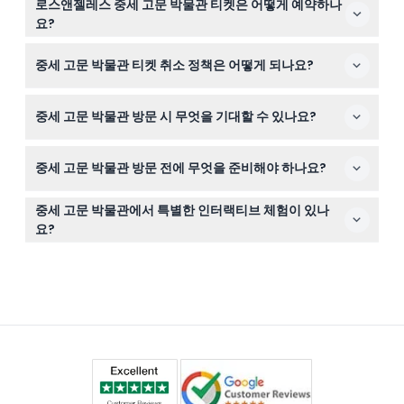
폐관 30분 전이며(변경될 수 있으므로 예약 시 반드시 확인
로스앤젤레스 중세 고문 박물관 티켓은 어떻게 예약하나
있으며, 11세 미만 어린이는 유료 성인 1명과 함께 무료 입장
하세요).
요?
할 수 있습니다. 박물관은 주로 18세에서 99세 방문객을 대
이 웹사이트에서 예약 과정 중에 간편하게 온라인으로 티켓
상으로 설계되었습니다.
중세 고문 박물관 티켓 취소 정책은 어떻게 되나요?
을 예약할 수 있습니다. 예약 확정 전 이용 가능 시간과 세
션이 명확하게 표시됩니다.
티켓은 환불 불가하며 취소할 수 없으므로 온라인 예약 시
중세 고문 박물관 방문 시 무엇을 기대할 수 있나요?
올바른 날짜와 시간을 선택했는지 꼭 확인하세요.
영어와 스페인어로 제공되는 오디오 가이드와 함께 100개
중세 고문 박물관 방문 전에 무엇을 준비해야 하나요?
이상의 복원된 중세 고문 기구를 탐험하며 역사적 배경과
몰입형 세부 정보를 경험할 수 있습니다.
입장을 위해 휴대폰에 저장된 티켓 확인서 또는 출력물을
중세 고문 박물관에서 특별한 인터랙티브 체험이 있나
지참하고, 교육용 오디오 가이드가 포함된 실내 도보 관람
요?
에 대비하세요.
네, 방문객들은 전용 앱을 사용한 유령 사냥 모험도 즐길 수
있어 방문 중 긴장감 넘치는 분위기를 한층 더할 수 있습니
다.