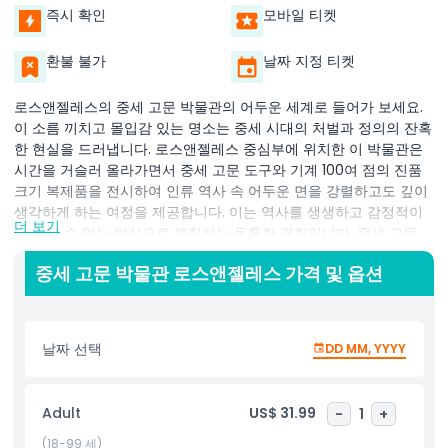
즉시 확인
모바일 티켓
환불 불가
날짜 지정 티켓
로스앤젤레스의 중세 고문 박물관의 어두운 세계로 들어가 보세요.
이 소름 끼치고 몰입감 있는 명소는 중세 시대의 처벌과 정의의 잔혹
한 현실을 드러냅니다. 로스앤젤레스 중심부에 위치한 이 박물관은
시간을 거슬러 올라가면서 중세 고문 도구와 기계 100여 점의 진품
크기 복제품을 전시하여 인류 역사 속 어두운 면을 강렬하고도 깊이
생각하게 하는 여정을 제공합니다. 이는 역사를 생생하고 감정적이
더 보기
며 잊을 수 없는 방식으로 체험하는 독특한 경험입니다. 중세 고문
박물관을 탐험하는 동안 각 전시품은 고문이 어떻게 두려움을 심어
중세 고문 박물관 로스앤젤레스 가격 및 옵션
주고 통제력을 유지하며 자백을 강요하는 데 사용되었는지를 세밀하
게 묘사하도록 설계되었습니다. 방문객들은 수 세기 전 죄수들이 겪
은 심리적, 신체적 고문을 보여주는 상세한 전시물을 직접 체험할 수
있습니다. 정보가 담긴 명판과 몰입형 오디오 가이드는 역사적 배경
날짜 선택
DD MM, YYYY
과 그러한 잔혹함이 번성할 수 있게 한 사회 구조를 설명합니다. 아
이언 메이든부터 랙까지, 각 전시품은 소름 끼치는 이야기를 담고 있
습니다. 이 반드시 봐야 할 로스앤젤레스 명소는 역사 애호가, 진범
Adult
US$ 31.99
-
1
+
범죄 열성 팬, 그리고 인간 본성의 어두운 면에 흥미를 가진 모든 이
에게 완벽합니다. 또한 정의와 인권의 측면에서 사회가 얼마나 발전
(18-99 세)