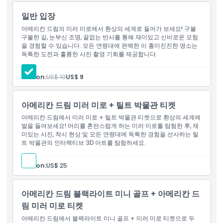
하이라이트
일반 입장
아메리칸 드림의 미러 미로에서 환상의 세계로 들어가 보세요! 구불
구불한 길, 눈부신 조명, 끝없는 반사를 통해 재미있고 신비로운 모험
포함 사항
을 경험할 수 있습니다. 모든 연령대에 완벽한 이 흥미진진한 명소는
독특한 도전과 훌륭한 사진 촬영 기회를 제공합니다.
아동 성인 정책
Person:
US$ 10
US$ 9
포함되지 않는 사항
아메리칸 드림 미러 미로 + 틸트 박물관 티켓
아메리칸 드림에서 미러 미로 + 틸트 박물관 티켓으로 환상의 세계에
적합하지 않은 대상
발을 들여보세요! 머리를 혼란스럽게 하는 미러 미로를 탐험한 후, 재
미있는 사진, 착시 현상 및 모든 연령대에 독특한 경험을 선사하는 틸
트 박물관의 인터랙티브 3D 아트를 탐험하세요.
운영 시간
Person:
US$ 25
알아야 할 사항
아메리칸 드림 블랙라이트 미니 골프 + 아메리칸 드
림 미러 미로 티켓
위치
아메리칸 드림에서 블랙라이트 미니 골프 + 미러 미로 티켓으로 두