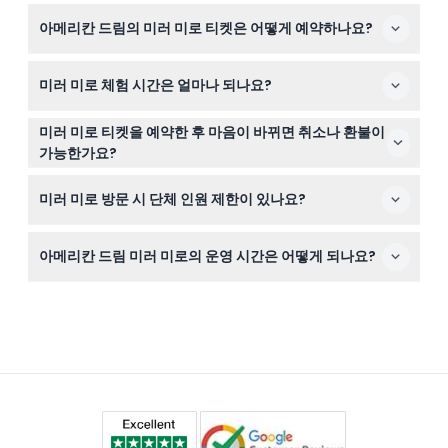
미로는 3세 이상 누구에게나 좋지만, 스트로브 조명과 시끄
아메리칸 드림의 미러 미로 티켓은 어떻게 예약하나요?
러운 음악이 있으므로 간질이나 빛에 민감한 분들에게는 권
장하지 않습니다.
이 웹사이트에서 바로 온라인으로 간편하게 미러 미로 티켓
미러 미로 체험 시간은 얼마나 되나요?
을 예약할 수 있으며, 원하는 날짜와 시간의 이용 가능 여부
도 확인할 수 있습니다.
체험 시간은 미로를 얼마나 빨리 통과하느냐에 따라 보통
미러 미로 티켓을 예약한 후 마음이 바뀌면 취소나 환불이
15분에서 30분 사이입니다.
가능한가요?
티켓은 환불 및 취소가 불가능하므로, 예약 전에 계획을 확
미러 미로 방문 시 단체 인원 제한이 있나요?
실히 세우시기 바랍니다.
네, 미로 안에는 한 번에 최대 4명까지 단체 입장이 가능합
아메리칸 드림 미러 미로의 운영 시간은 어떻게 되나요?
니다.
미로는 월요일부터 목요일까지 오전 11시부터 오후 9시까
지, 금요일과 토요일은 오전 11시부터 오후 10시까지, 일요일
은 오전 11시부터 오후 9시까지 운영되며, 마지막 입장은 폐
장 45분 전입니다(변경될 수 있으니 예약 시 꼭 확인하세
요).