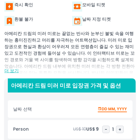
즉시 확인
모바일 티켓
환불 불가
날짜 지정 티켓
아메리칸 드림의 미러 미로는 끝없는 반사와 눈부신 불빛 속을 여행
하는 흥미진진하고 머리를 자극하는 어트랙션입니다. 미러 미로 입
장권으로 현실과 환상이 어우러져 모든 연령층이 즐길 수 있는 재미
있고 도전적인 경험에 들어설 수 있습니다. 이 인터랙티브 미로는 꼬
인 경로와 거울 벽 사이를 탐색하며 방향 감각을 시험하도록 설계되
었습니다. 아메리칸 드림 내부에 위치한 미러 미로는 각 방향 전환마
더 보기
다 놀라움이 있는 독특한 모험을 선사합니다. 반사된 이미지들이 올
바른 길 찾기를 어렵게 만들어 방문에 흥미와 신비를 더합니다. 가족,
아메리칸 드림 미러 미로 입장권 가격 및 옵션
친구 또는 혼자 방문하더라도 미러 미로는 즐거운 몰입형 도전을 경
험할 완벽한 방법입니다. 미러 미로 입장권을 소지하면 빛과 거울이
조화를 이루어 마법 같은 환경을 만드는 이 놀라운 어트랙션에 입장
할 수 있습니다. 이 경험은 여러분을 즐겁게 하면서도 재미있고 창의
날짜 선택
DD MM, YYYY
적인 사진을 찍을 기회를 많이 제공합니다. 미로는 아메리칸 드림에
서 쇼핑과 기타 활동에서 잠시 벗어나 짜릿한 모험을 즐길 수 있는
훌륭한 추가 시설입니다.
Person
US$ 10
US$ 9
-
1
+