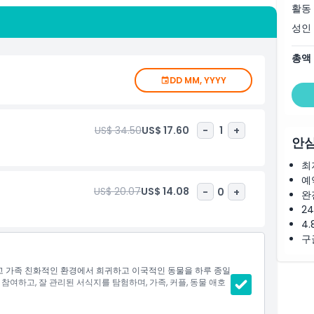
활동
 티켓 예약으로 줄을 서지 않고 원활하게 일정을 계획할 수 있습
 노력에 동참하고 미래 세대를 위한 야생동물 보호에 기여하게
성인
는 단순히 자연 속에서 평화로운 하루를 원하든, 모고 야생동물 공
서 잊을 수 없는 모험을 제공합니다.
총액
DD MM, YYYY
US$ 34.50
US$ 17.60
-
1
+
안심
최
예
US$ 20.07
US$ 14.08
-
0
+
완
2
4.
구
 가족 친화적인 환경에서 희귀하고 이국적인 동물을 하루 종일
참여하고, 잘 관리된 서식지를 탐험하며, 가족, 커플, 동물 애호