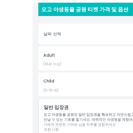
방문을 더욱 쉽고 즐겁게 만들어줍니다. 편리한 온라인
모고 야생동물 공원 티켓 가격 및 옵션
니다. 모고 야생동물 공원을 방문함으로써 중요한 보존
됩니다. 가까운 동물 체험, 기억에 남는 학습 경험, 또
원은 뉴사우스웨일스의 그림 같은 전원지대 한가운데에
날짜 선택
하이라이트
Adult
포함 사항
(16세 이상)
아동 성인 정책
Child
(3-15 세)
포함되지 않는 사항
일반 입장권
적합하지 않은 대상
모고 야생동물 공원의 일반 입장권을 확보하고 자연스럽고
만날 수 있는 기회를 즐기세요. 매력적인 야생동물 체험에 
가에게 완벽한 기억에 남을 하루를 경험하세요.
운영 시간
포함 사항