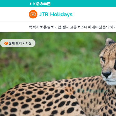
목적지
휴일
기업 행사
교통
스테이케이션
문의하
전체 보기 7 사진