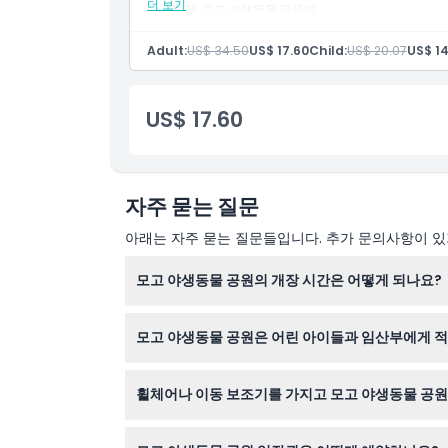
더 보기
입장: 모고 야생동물 공원만
영어 구사 직원
알아야 할 사항
매일 사육사 강의
Adult:
US$ 34.50
US$ 17.60
Child:
US$ 20.07
US$ 14
위치
US$ 17.60
가는 방법
자주 묻는 질문
교환 방법
아래는 자주 묻는 질문들입니다. 추가 문의사항이 있거
취소 정책
모고 야생동물 공원의 개장 시간은 어떻게 되나요?
모고 야생동물 공원은 매일 오전 9시부터 오후 4
모고 야생동물 공원은 어린 아이들과 임산부에게 
0세에서 15세 어린이는 유료 성인 보호자 동반 
휠체어나 이동 보조기를 가지고 모고 야생동물 공원
네, 공원은 휠체어 접근이 가능하지만, 휠체어나 