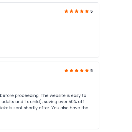
5
5
ng. The website is easy to
adults and 1 x child), saving over 50% off
ickets sent shortly after. You also have the
, a great deal and I'd use JTR Holidays again for the right deal.