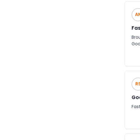
A
Fas
Bro
Goo
R
Goo
Fast