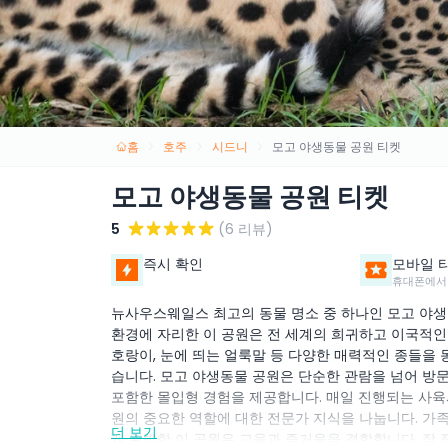
홈
호주
시드니
모고 야생동물 공원 티켓
모고 야생동물 공원 티켓
5
(6 리뷰)
즉시 확인
모바일 
휴대폰에서
뉴사우스웨일스 최고의 동물 명소 중 하나인 모고 야
환경에 자리한 이 공원은 전 세계의 희귀하고 이국적인 
호랑이, 눈에 띄는 얼룩말 등 다양한 매력적인 종들을 
습니다. 모고 야생동물 공원은 단순한 관람을 넘어 방
포함한 몰입형 경험을 제공합니다. 매일 진행되는 사육사
원의 중요한 역할에 대한 전문가 지식을 나눕니다. 가족
더 보기
게 완벽한 이 공원은 교육과 즐거움을 결합합니다. 잘 