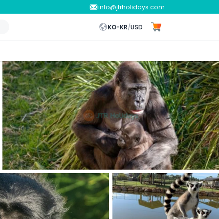
info@jtrholidays.com
KO-KR
/
USD