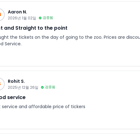
Aaron N.
N
2026년 1월 02일
검증됨
t and Straight to the point
ught the tickets on the day of going to the zoo. Prices are disco
d Service.
Rohit S.
S
2025년 12월 26일
검증됨
d service
 service and affordable price of tickers