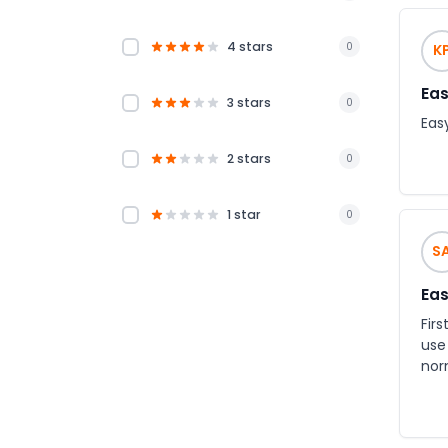
4 stars
0
K
Eas
3 stars
0
Eas
2 stars
0
1 star
0
S
Eas
First
use
nor
option of requesti