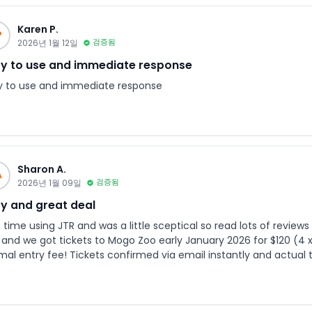
Karen P.
P
2026년 1월 12일
검증됨
y to use and immediate response
y to use and immediate response
Sharon A.
A
2026년 1월 09일
검증됨
y and great deal
 time using JTR and was a little sceptical so read lots of reviews before proceedi
 and we got tickets to Mogo Zoo early January 2026 for $120 (4 x 
mal entry fee! Tickets confirmed via email instantly and actual t
ng a link to tickets via WhatsApp. When ordering the tickets you nominate day and time. No
issues at all while entering the zoo. Overall