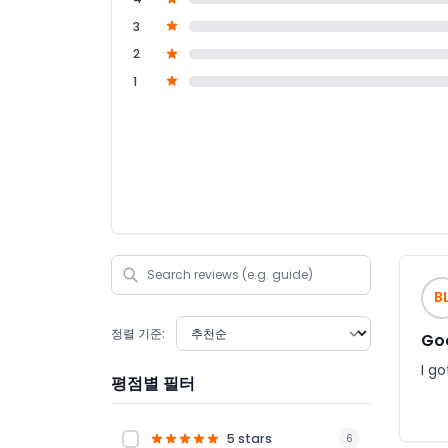
3
2
1
B
정렬 기준:
Go
I g
평점별 필터
5 stars
6