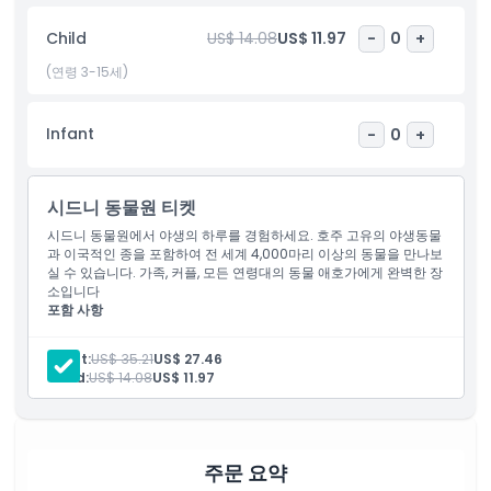
Child
US$ 14.08
US$ 11.97
-
0
+
하이라이트
(연령 3-15세)
포함 사항
Infant
-
0
+
아동 성인 정책
시드니 동물원 티켓
포함되지 않는 사항
시드니 동물원에서 야생의 하루를 경험하세요. 호주 고유의 야생동물
과 이국적인 종을 포함하여 전 세계 4,000마리 이상의 동물을 만나보
실 수 있습니다. 가족, 커플, 모든 연령대의 동물 애호가에게 완벽한 장
소입니다
적합하지 않은 대상
포함 사항
시드니 동물원 입장
주차
운영 시간
Adult:
US$ 35.21
US$ 27.46
Child:
US$ 14.08
US$ 11.97
알아야 할 사항
주문 요약
위치