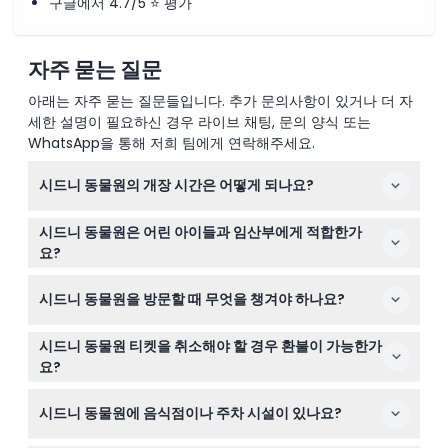
구글에서 4.7/5 ⭐ 평가
자주 묻는 질문
아래는 자주 묻는 질문들입니다. 추가 문의사항이 있거나 더 자
세한 설명이 필요하신 경우 라이브 채팅, 문의 양식 또는
WhatsApp을 통해 저희 팀에게 연락해주세요.
시드니 동물원의 개장 시간은 어떻게 되나요?
시드니 동물원은 매일 오전 9시부터 오후 5시까지 운영됩
시드니 동물원은 어린 아이들과 임산부에게 적합한가
니다. 이 웹사이트에서 이용 가능 여부를 확인하고 온라인
요?
으로 티켓을 예매할 수 있습니다. (변경될 수 있으니 예약
0-2세 어린이는 무료 입장할 수 있지만, 도보와 야외 활동
시 확인해 주세요)
시드니 동물원을 방문할 때 무엇을 챙겨야 하나요?
이 많아 임산부나 아주 어린 유아에게는 권장되지 않습니
다.
동물원이 대부분 야외에 있으니 편안한 걷기용 신발을 신고
시드니 동물원 티켓을 취소해야 할 경우 환불이 가능한가
모자와 자외선 차단제 같은 햇볕 보호 용품을 준비하며 날
요?
씨에 맞는 복장을 착용하세요. 사전에 온라인으로 예매한
시드니 동물원 티켓은 환불이나 취소가 불가능합니다. 이
티켓도 잊지 마세요.
시드니 동물원에 음식점이나 주차 시설이 있나요?
웹사이트에서 예약한 날짜와 시간에 반드시 이용해 주세요.