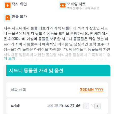
즉시 확인
모바일 티켓
휴대전화에서 보여 주세요
환불 불가
서부 시드니에서 동물 애호가와 가족 나들이에 최적의 장소인 시드
니 동물원에서 잊지 못할 야생동물 모험을 경험하세요. 전 세계에서
온 4,000마리 이상의 동물을 보유한 시드니 동물원은 위엄 있는 아
프리카 사바나 동물부터 매혹적인 이국종 및 상징적인 토착 호주 야
생동물까지 놀라운 다양성을 자랑합니다. 방문객들은 동물들의 자연
서식지를 밀접하게 재현한 몰입형 서식지를 탐험하며 교육적이고 흥
더 보기
미로운 직접 경험을 할 수 있습니다. 매력적인 사육사 설명, 직접 동
물 체험, 그리고 유익한 전시를 통해 모든 연령대가 풍부한 하루를
시드니 동물원 가격 및 옵션
보낼 수 있습니다. 서부 시드니 중심에 위치한 이 현대적이고 세계적
수준의 시설은 도시에서 손꼽히는 명소 중 하나로, 쉬운 접근성, 넉넉
한 주차 공간, 가족 친화적 편의 시설을 제공합니다. 주말 모험이든
학교 견학이든 시드니 동물원은 자연과 사람을 연결하는 탁월하고
날짜 선택
DD MM, YYYY
지속 가능한 야생동물 체험을 제공합니다. 현지인과 관광객 모두에
게 완벽하며, 동물 왕국의 경이로움을 바로 문 앞까지 가져다주는 꼭
가봐야 할 명소입니다. 시드니 최고의 동물원을 탐험하고 진정으로
Adult
US$ 35.21
US$ 27.46
-
1
+
야생적인 환경에서 소중한 추억을 만드실 기회를 놓치지 마세요.