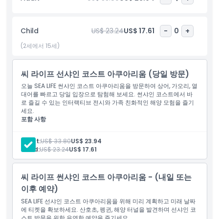
넘는 생물을 가까이에서 만나보세요
희귀한 해초용 용, 유명한 거주 바다표범 그리고 20종 이상의 상어와
가오리를 만나보세요
Child
US$ 23.24
US$ 17.61
-
0
+
길이 80미터의 바다터널 아래를 걷으며 바다 깊이를 탐험하세요
(2세에서 15세)
이 장소는 물룰라바 중심부에 편리하게 위치하여 브리즈번에서 차로
한 시간 20분 거리입니다.
씨 라이프 선샤인 코스트 아쿠아리움 (당일 방문)
오늘 SEA LIFE 썬샤인 코스트 아쿠아리움을 방문하여 상어, 가오리, 열
포함 사항
대어를 빠르고 당일 입장으로 탐험해 보세요. 썬샤인 코스트에서 바
로 즐길 수 있는 인터랙티브 전시와 가족 친화적인 해양 모험을 즐기
세요.
포함 사항
아동 성인 정책
씨 라이프 선샤인 코스트 아쿠아리움 티켓
당일 방문 가능.
Adult:
US$ 33.80
US$ 23.94
운영 시간
Child:
US$ 23.24
US$ 17.61
씨 라이프 썬샤인 코스트 아쿠아리움 - (내일 또는
알아야 할 사항
이후 예약)
SEA LIFE 선샤인 코스트 아쿠아리움을 위해 미리 계획하고 미래 날짜
위치
에 티켓을 확보하세요. 산호초, 펭귄, 해양 터널을 발견하며 선샤인 코
스트 방문을 위한 유연한 예약을 즐기세요.