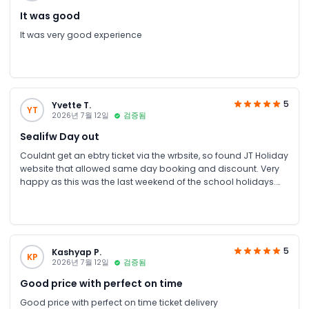
It was good
It was very good experience
5
Yvette T.
YT
2026년 7월 12일
검증됨
Sealifw Day out
Couldnt get an ebtry ticket via the wrbsite, so found JT Holiday
website that allowed same day booking and discount. Very
happy as this was the last weekend of the school holidays.
Easy booking site, easy ticket access, fast entry at the venue
Thankyou A+
5
Kashyap P.
KP
2026년 7월 12일
검증됨
Good price with perfect on time
Good price with perfect on time ticket delivery