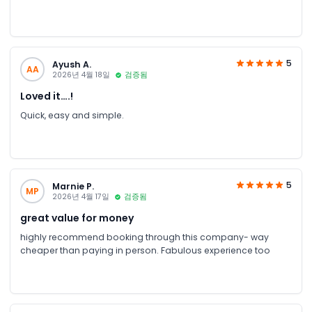
5
Ayush A.
AA
2026년 4월 18일
검증됨
Loved it….!
Quick, easy and simple.
5
Marnie P.
MP
2026년 4월 17일
검증됨
great value for money
highly recommend booking through this company- way
cheaper than paying in person. Fabulous experience too