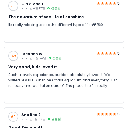
5
Girlie Mae T.
GT
2026년 4월 12일
검증됨
The aquarium of sea life at sunshine
Its really relaxing to see the different type of fish❤️🥰👍
5
Brendon W.
BW
2026년 3월 24일
검증됨
Very good, kids loved it.
Such a lovely experience, our kids absolutely loved it! We
visited SEA LIFE Sunshine Coast Aquarium and everything just
felt easy and well taken care of. The place itself is really
engaging, with so much to see, and the kids were excited the
whole time. It turned out to be a really fun, relaxed family day
out and definitely worth it.
5
Ana Rita R.
AR
2026년 1월 26일
검증됨
Great Discount!