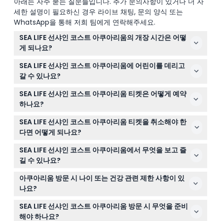
아래는 자주 묻는 질문들입니다. 추가 문의사항이 있거나 더 자
세한 설명이 필요하신 경우 라이브 채팅, 문의 양식 또는
WhatsApp을 통해 저희 팀에게 연락해주세요.
SEA LIFE 선샤인 코스트 아쿠아리움의 개장 시간은 어떻
게 되나요?
아쿠아리움은 매일 오전 9시부터 오후 3시까지 운영하며,
SEA LIFE 선샤인 코스트 아쿠아리움에 어린이를 데리고
마지막 입장은 오후 2시입니다. 크리스마스와 안작 데이에
갈 수 있나요?
는 휴관합니다(변동 가능하니 예약 시 확인해 주세요).
네, 0-2세 어린이는 여권 확인 시 무료 입장 가능하며, 3-15
SEA LIFE 선샤인 코스트 아쿠아리움 티켓은 어떻게 예약
세는 유료 티켓이 필요하고 반드시 18세 이상 성인 동반해
하나요?
야 합니다.
이 웹사이트에서 온라인으로 간편하게 티켓을 예약할 수 있
SEA LIFE 선샤인 코스트 아쿠아리움 티켓을 취소해야 한
어 실시간으로 가능 여부를 확인하고 자리 확보가 가능합니
다면 어떻게 되나요?
다.
티켓은 환불 불가하며 어떤 상황에서도 취소가 불가능하므
SEA LIFE 선샤인 코스트 아쿠아리움에서 무엇을 보고 즐
로 예약 전에 계획을 확실히 세우셔야 합니다.
길 수 있나요?
오션 터널과 씰 아일랜드 등 11개의 테마 구역에서 10,000종
아쿠아리움 방문 시 나이 또는 건강 관련 제한 사항이 있
이상의 해양 생물을 탐험할 수 있으며, 매일 진행되는 강연,
나요?
먹이 주기, 바다표범 쇼도 즐길 수 있습니다.
15세 미만 방문객은 성인 동반이 필수이며, 특별한 건강 제
SEA LIFE 선샤인 코스트 아쿠아리움 방문 시 무엇을 준비
한은 없으나 방문 시 걷거나 서 있는 시간이 많으니 참고하
해야 하나요?