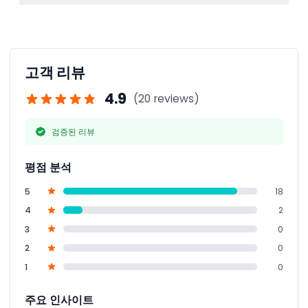
세요.
예약 확인서와 어린이 인증을 위한 사진 신분증을 지참하세
요. 3층 규모의 아쿠아리움을 편하게 탐험하려면 편한 신발
착용을 권장합니다.
고객 리뷰
4.9
(20 reviews)
검증된 리뷰
평점 분석
5
18
4
2
3
0
2
0
1
0
주요 인사이트