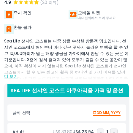
4.9
(20 리뷰)
즉시 확인
모바일 티켓
휴대전화에서 보여 주세요
환불 불가
Sea Life 선샤인 코스트는 다중 상을 수상한 방문객 명소입니다. 선
샤인 코스트에서 해안부터 바다 깊은 곳까지 놀라운 여행을 할 수 있
고 10,000마리가 넘는 해양 생물을 가까이에서 만날 수 있는 곳은 여
기뿐입니다. 3층에 걸쳐 펼쳐져 있어 모두가 즐길 수 있는 공간이 많
으며, 아직 확신이 서지 않는다면 Sea Life 선샤인 코스트가 선샤인
코스트에서 할 수 있는 최고의 활동 중 하나인 몇 가지 이유를 알려
더 보기
드립니다. 세 가지 서로 다르고 독특한 구역을 탐험하며 바다 깊이를
탐험하고 놀라운 바다 전망을 만끽하세요.
SEA LIFE 선샤인 코스트 아쿠아리움 가격 및 옵션
수천 마리의 놀라운 해양 생물을 보유한 우리의 수중 세계 전시물에
매료될 것입니다. 물룰라바 중심부에 위치한 Sea Life 선샤인 코스
트에서는 테마 아쿠아리움 서식지 구역들에서 수백 종의 해양 생물
날짜 선택
DD MM, YYYY
을 만날 수 있으며, 신규 펭귄, 유명한 바다터널, 바다표범 섬, 그리고
조수 터치 풀도 포함되어 있습니다.
Adult
US$ 33.80
US$ 23.94
-
1
+
호주에서 가장 큰 해파리 컬렉션 중 하나를 포함하여 10,000마리가